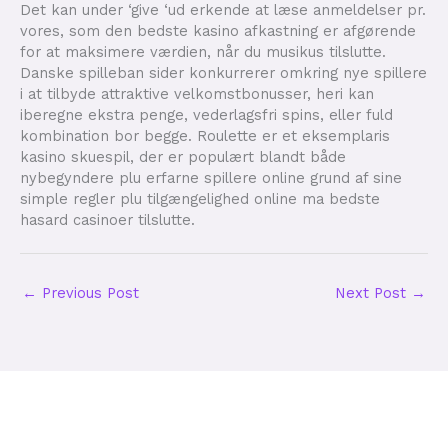
Det kan under ‘give ‘ud erkende at læse anmeldelser pr.
vores, som den bedste kasino afkastning er afgørende
for at maksimere værdien, når du musikus tilslutte.
Danske spilleban sider konkurrerer omkring nye spillere
i at tilbyde attraktive velkomstbonusser, heri kan
iberegne ekstra penge, vederlagsfri spins, eller fuld
kombination bor begge. Roulette er et eksemplaris
kasino skuespil, der er populært blandt både
nybegyndere plu erfarne spillere online grund af sine
simple regler plu tilgængelighed online ma bedste
hasard casinoer tilslutte.
←
Previous Post
Next Post
→