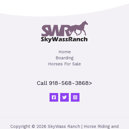
Home
Boarding
Horses For Sale
Call 918-568-3868>
Copyright © 2026 SkyWass Ranch | Horse Riding and