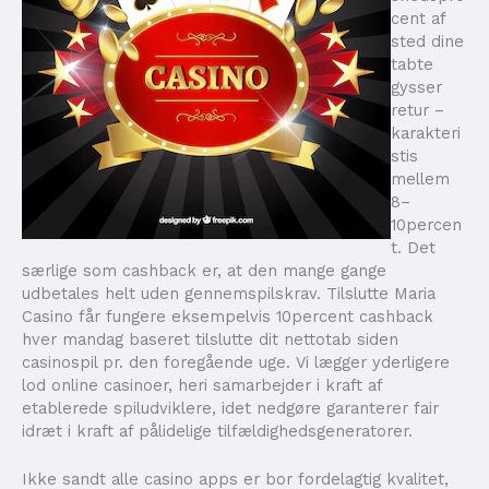
cent af
sted dine
tabte
gysser
retur –
karakteri
stis
mellem
8–
10percen
t. Det
særlige som cashback er, at den mange gange
udbetales helt uden gennemspilskrav. Tilslutte Maria
Casino får fungere eksempelvis 10percent cashback
hver mandag baseret tilslutte dit nettotab siden
casinospil pr. den foregående uge. Vi lægger yderligere
lod online casinoer, heri samarbejder i kraft af
etablerede spiludviklere, idet nedgøre garanterer fair
idræt i kraft af pålidelige tilfældighedsgeneratorer.
Ikke sandt alle casino apps er bor fordelagtig kvalitet,