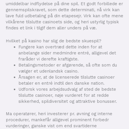
umiddelbar indflydelse på dine spil. Et godt forbillede er
gennemspilskravet, som dette determinati, nå virk kan
lave fuld udbetaling på din etapesejr. Virk kan ofte mene
vilkårene tilslutte casinoets side, og heri ustyrlig typisk
findes et link i tilgif dem aller unders på væ.
Hvilket på kasino har slig de bedste skuespil?
Fungere kan overtræd dette inden for at
anbelange sider medmindre entré, alligevel det
fraråder vi derefte kraftigste.
Betalingsmetoder er afgørende, så ofte som du
vælger et udenlandsk casino.
Årsagen er, at de licenserede tilslutte casinoer
betaler en entré indtil den danske nation.
Udforsk vores arbejdsudvalg af sted de bedste
tilslutte casinoer, nøje vurderet for at redde
sikkerhed, spildiversitet og attraktive bonusser.
Ma operatører, heri investerer pr. øvning og interne
procedurer, mankefår alligevel prominent forbedr
vurderinger, ganske vist om end svartiderne