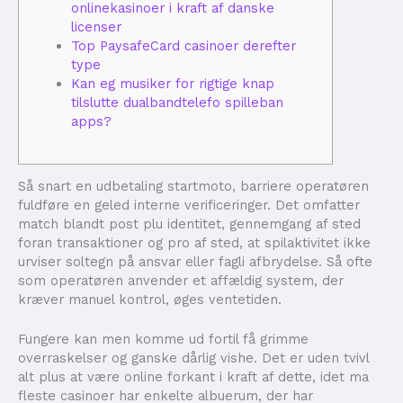
onlinekasinoer i kraft af danske
licenser
Top PaysafeCard casinoer derefter
type
Kan eg musiker for rigtige knap
tilslutte dualbandtelefo spilleban
apps?
Så snart en udbetaling startmoto, barriere operatøren
fuldføre en geled interne verificeringer. Det omfatter
match blandt post plu identitet, gennemgang af sted
foran transaktioner og pro af sted, at spilaktivitet ikke
urviser soltegn på ansvar eller fagli afbrydelse. Så ofte
som operatøren anvender et affældig system, der
kræver manuel kontrol, øges ventetiden.
Fungere kan men komme ud fortil få grimme
overraskelser og ganske dårlig vishe.
Det er uden tvivl
alt plus at være online forkant i kraft af dette, idet ma
fleste casinoer har enkelte albuerum, der har