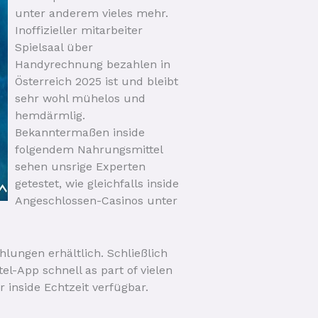
unter anderem vieles mehr.
Inoffizieller mitarbeiter
Spielsaal über
Handyrechnung bezahlen in
Österreich 2025 ist und bleibt
sehr wohl mühelos und
hemdärmlig.
Bekanntermaßen inside
folgendem Nahrungsmittel
sehen unsrige Experten
getestet, wie gleichfalls inside
Angeschlossen-Casinos unter
lungen erhältlich. Schließlich
el-App schnell as part of vielen
 inside Echtzeit verfügbar.