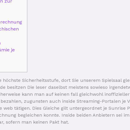
en zur
nrechnung
ichischen
n
ämie je
e höchste Sicherheitsstufe, dort Sie unserem Spielsaal
de besitzen Die leser daselbst meistens sowieso irgendet
herweise kann man auf keinen fall gleichwohl inoffizielle
ezahlen, zugunsten auch inside Streaming-Portalen je Vi
eb tätigen. Dies Gleiche gilt untergeordnet je Sunrise Pa
chnung begleichen konnte. Inside beiden Anbietern sei im
, sofern man keinen Pakt hat.