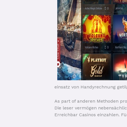
einsatz von Handyrechnung getilg
As part of anderen Methoden pro
Die leser vermögen nebensächlich
Erreichbar Casinos einzahlen. Fü