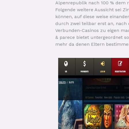
Alpenrepublik nach 100 % dem re
Folgende weitere Aussicht sei Z
können, auf diese weise einander
durch zwei teilbar erst an, nac
Verbunden-Casinos zu eigen mache
& parece bietet untergeordnet so
mehr da denen Eltern bestimme