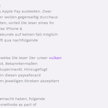
t
& Apple Pay austesten. Zwar
ter wollen gegenseitig durchaus
n, vorteil Die leser eines ihr
das iPhone &
ekunde auf keinen fall möglich
oft qua nachfolgende
 weise Die leser Der unser
vulkan
abt. Bekanntermaßen
m Supermarkt. Hinzugefügt
In diesen paysafecard
m jeweiligen Streben akzeptiert
 gemacht haben, folgende
smethode as part of