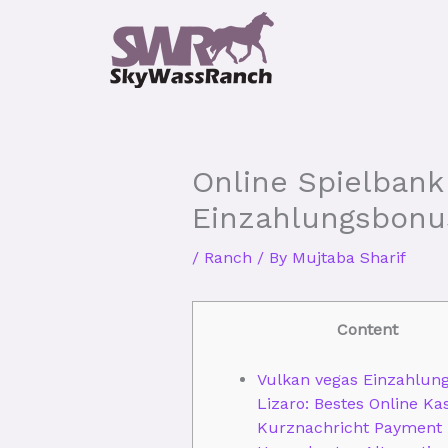
Skip
to
content
Online Spielbank
Einzahlungsbonu
/
Ranch
/ By
Mujtaba Sharif
Content
Vulkan vegas Einzahlun
Lizaro: Bestes Online Ka
Kurznachricht Payment