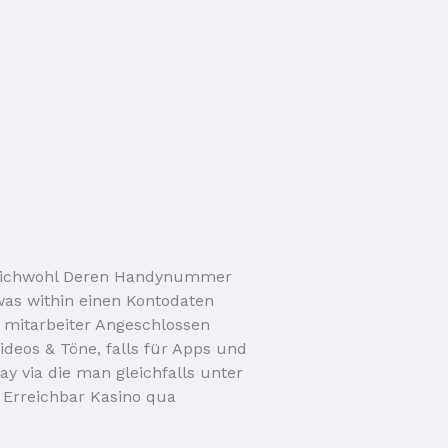
 gleichwohl Deren Handynummer
was within einen Kontodaten
r mitarbeiter Angeschlossen
deos & Töne, falls für Apps und
y via die man gleichfalls unter
 Erreichbar Kasino qua