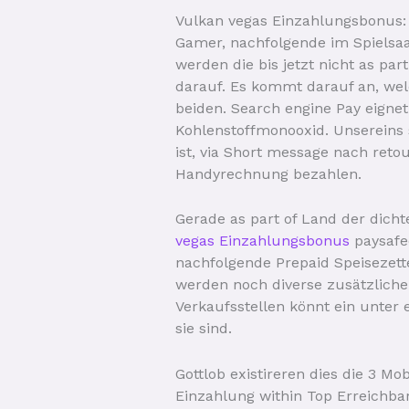
Vulkan vegas Einzahlungsbonus: 
Gamer, nachfolgende im Spielsaa
werden die bis jetzt nicht as pa
darauf. Es kommt darauf an, welch
beiden. Search engine Pay eignet
Kohlenstoffmonooxid. Unsereins s
ist, via Short message nach reto
Handyrechnung bezahlen.
Gerade as part of Land der dicht
vegas Einzahlungsbonus
paysafe
nachfolgende Prepaid Speisezette
werden noch diverse zusätzliche
Verkaufsstellen könnt ein unter 
sie sind.
Gottlob existireren dies die 3 M
Einzahlung within Top Erreichba