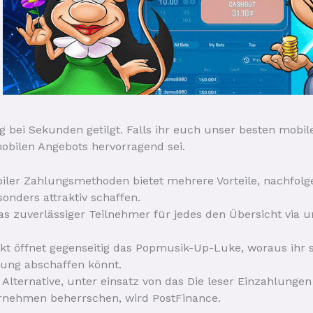
ig bei Sekunden getilgt. Falls ihr euch unser besten mobi
mobilen Angebots hervorragend sei.
ler Zahlungsmethoden bietet mehrere Vorteile, nachfolg
sonders attraktiv schaffen.
as zuverlässiger Teilnehmer für jedes den Übersicht via 
ickt öffnet gegenseitig das Popmusik-Up-Luke, woraus ihr
zung abschaffen könnt.
Alternative, unter einsatz von das Die leser Einzahlungen
rnehmen beherrschen, wird PostFinance.