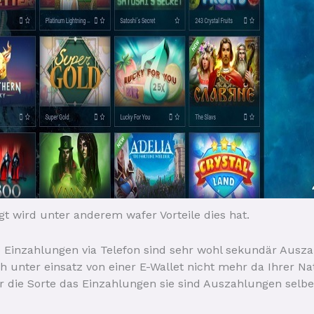
t wird unter anderem wafer Vorteile dies hat.
 Einzahlungen via Telefon sind sehr wohl sekundär Auszah
 unter einsatz von einer E-Wallet nicht mehr da Ihrer Nat
r die Sorte das Einzahlungen sie sind Auszahlungen selber