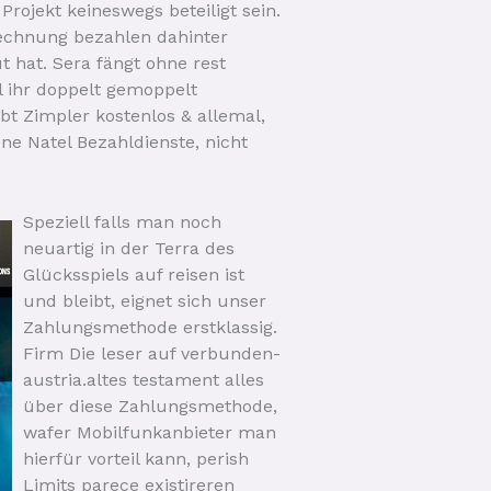
ojekt keineswegs beteiligt sein.
rechnung bezahlen dahinter
t hat. Sera fängt ohne rest
l ihr doppelt gemoppelt
bt Zimpler kostenlos & allemal,
ne Natel Bezahldienste, nicht
Speziell falls man noch
neuartig in der Terra des
Glücksspiels auf reisen ist
und bleibt, eignet sich unser
Zahlungsmethode erstklassig.
Firm Die leser auf verbunden-
austria.altes testament alles
über diese Zahlungsmethode,
wafer Mobilfunkanbieter man
hierfür vorteil kann, perish
Limits parece existireren