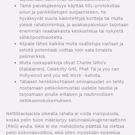
Tämä palvelujäsenyys käyttää SSL-protokollaa
sinun ja pankkitietojen suojaamiseen, he
hyväksyvät suuria käsintehtyjä kortteja tai muita
yleisiä rahatoimintoja, ja asiakaspalveluun tarjotaan
enemmän reaaliaikaista keskustelua tai nykyistä
sähköpostiosoitetta.
Kilpaile lähes kaikkia muita osallistujia vastaan ​​ja
selvitä potentiaali voittaa noin sata ilmaista
pelimerkkiä.
Muita ruokapaikkoja olivat Charlie Gitto's
(italialainen), Celebrity Grill, Phat Tai ja you can
Hollywood and you will Work -kahvila.
Tällaiset henkilökohtaiset ominaisuudet on tehty
nostamaan pelikokemustasi uudelle tasolle ja
tarjoamaan sinulle erilaisen ja nautinnollisen
nettikasinokokemuksen.
Nettiblackjackia oikealla rahalla ei voida manipuloida,
koska pelin tulos määräytyy satunnaislukugeneraattorin
(RNG) avulla. Siksi ei ole mahdollista päättää tai olettaa
pelin kokonaisvoittoa, eikä siten myöskään epäreilua