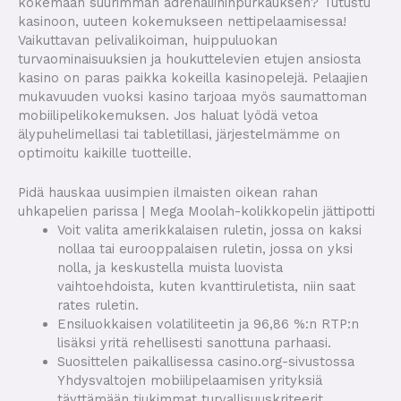
kokemaan suurimman adrenaliininpurkauksen? Tutustu
kasinoon, uuteen kokemukseen nettipelaamisessa!
Vaikuttavan pelivalikoiman, huippuluokan
turvaominaisuuksien ja houkuttelevien etujen ansiosta
kasino on paras paikka kokeilla kasinopelejä. Pelaajien
mukavuuden vuoksi kasino tarjoaa myös saumattoman
mobiilipelikokemuksen. Jos haluat lyödä vetoa
älypuhelimellasi tai tabletillasi, järjestelmämme on
optimoitu kaikille tuotteille.
Pidä hauskaa uusimpien ilmaisten oikean rahan
uhkapelien parissa | Mega Moolah-kolikkopelin jättipotti
Voit valita amerikkalaisen ruletin, jossa on kaksi
nollaa tai eurooppalaisen ruletin, jossa on yksi
nolla, ja keskustella muista luovista
vaihtoehdoista, kuten kvanttiruletista, niin saat
rates ruletin.
Ensiluokkaisen volatiliteetin ja 96,86 %:n RTP:n
lisäksi yritä rehellisesti sanottuna parhaasi.
Suosittelen paikallisessa casino.org-sivustossa
Yhdysvaltojen mobiilipelaamisen yrityksiä
täyttämään tiukimmat turvallisuuskriteerit.