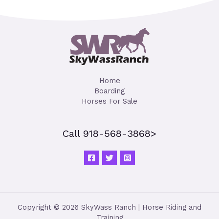
Home
Boarding
Horses For Sale
Call 918-568-3868>
Copyright © 2026 SkyWass Ranch | Horse Riding and
Training