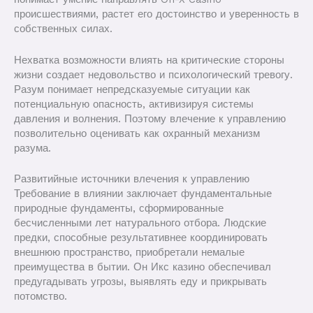
происшествиями, растет его достоинство и уверенность в
собственных силах.
Нехватка возможности влиять на критические стороны
жизни создает недовольство и психологический тревогу.
Разум понимает непредсказуемые ситуации как
потенциальную опасность, активизируя системы
давления и волнения. Поэтому влечение к управлению
позволительно оценивать как охранный механизм
разума.
Развитийные источники влечения к управлению
Требование в влиянии заключает фундаментальные
природные фундаменты, сформированные
бесчисленными лет натурального отбора. Людские
предки, способные результативнее координировать
внешнюю пространство, приобретали немалые
преимущества в бытии. Он Икс казино обеспечивал
предугадывать угрозы, выявлять еду и прикрывать
потомство.