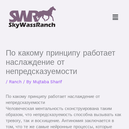
Skip
to
Menu
content
По какому принципу работает
наслаждение от
непредсказуемости
/
Ranch
/ By
Mujtaba Sharif
По какому принципу работает наслаждение от
непредсказуемости
Человеческая ментальность сконструирована таким
образом, что непредсказуемость способна вызывать как
тревогу, так и восхищение. Антиномия заключается в
том, что те же самые нейронные процессы, которые