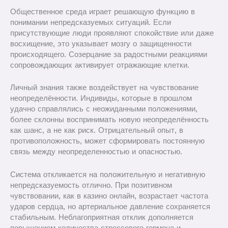
Общественное среда играет решающую функцию в
понимании непредсказуемых ситуаций. Если
присутствующие люди проявляют спокойствие или даже
восхищение, это указывает мозгу о защищенности
происходящего. Созерцание за радостными реакциями
сопровождающих активирует отражающие клетки.
Личный знания также воздействует на чувствование
неопределённости. Индивиды, которые в прошлом
удачно справлялись с неожиданными положениями,
более склонны воспринимать новую неопределённость
как шанс, а не как риск. Отрицательный опыт, в
противоположность, может сформировать постоянную
связь между неопределенностью и опасностью.
Система откликается на положительную и негативную
непредсказуемость отлично. При позитивном
чувствовании, как в казино онлайн, возрастает частота
ударов сердца, но артериальное давление сохраняется
стабильным. Неблагоприятная отклик дополняется
повышением количества стрессового гормона и