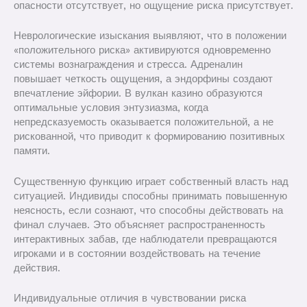
опасности отсутствует, но ощущение риска присутствует.
Неврологические изыскания выявляют, что в положении
«положительного риска» активируются одновременно
системы вознаграждения и стресса. Адреналин
повышает четкость ощущения, а эндорфины создают
впечатление эйфории. В вулкан казино образуются
оптимальные условия энтузиазма, когда
непредсказуемость оказывается положительной, а не
рискованной, что приводит к формированию позитивных
памяти.
Существенную функцию играет собственный власть над
ситуацией. Индивиды способны принимать повышенную
неясность, если сознают, что способны действовать на
финал случаев. Это объясняет распространенность
интерактивных забав, где наблюдатели превращаются
игроками и в состоянии воздействовать на течение
действия.
Индивидуальные отличия в чувствовании риска