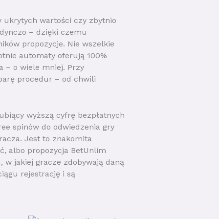
ukrytych wartości czy zbytnio
edynczo – dzięki czemu
ików propozycje. Nie wszelkie
otnie automaty oferują 100%
 – o wiele mniej. Przy
parę procedur – od chwili
lubiący wyższą cyfrę bezpłatnych
ree spinów do odwiedzenia gry
acza. Jest to znakomita
ić, albo propozycja BetUnlim
, w jakiej gracze zdobywają daną
gu rejestrację i są