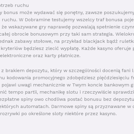
otrzeb ruchu
ący bonus może wydawać się ponętny, zawsze poszukujemy 
h ruchu. W Dobramine testujemy wszelcy traf bonusa poj
 że wskazywane gry naprawdę pozwalają spełnienie czynn
ałej obrocie bonusowym przy taki sam strategia. Wielokr
ednak zabawy stołowe, na przykład blackjack bądź ruletka
 kryteriów będziesz zlecić wypłatę. Każde kasyno oferuje 
elektroniczne oraz karty płatnicze.
 z brakiem depozytu, który w szczególności docenią fani 
mu kodowania promocyjnego zdobędziesz pięćdziesięciu f
ałt pojawi uwagi mechanicznie w Twym koncie bankowym gr
nić tempo partii, mechanikę slotu i rzeczywiście sprawdz
ezpłatne spiny owo chodliwa postać bonusu bez depozytu
ektórych automatach. Darmowe spiny są przyznawane w cią
ozrywki po określone sloty niektóre przez kasyno.