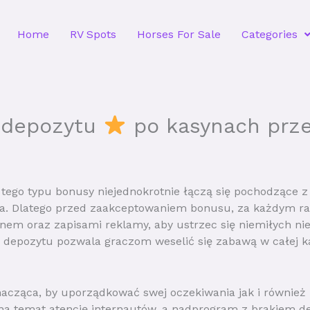
Home
RV Spots
Horses For Sale
Categories
 depozytu
po kasynach prze
ego typu bonusy niejednokrotnie łączą się pochodzące z
a. Dlatego przed zaakceptowaniem bonusu, za każdym r
nem oraz zapisami reklamy, aby ustrzec się niemiłych ni
z depozytu pozwala graczom weselić się zabawą w całej k
nacząca, by uporządkować swej oczekiwania jak i również
 na temat atencję internautów, a nadprogram z brakiem d