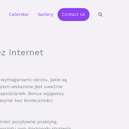
Calendar
Gallery
Contact Us
z internet
 wymaganiami obrotu, jakie są
azem wskazane jest uważnie
espodzianek.
Bonus wyjąwszy
asynie bez konieczności
 mieć pozytywne praktykę.
epozytu owo doskonały strategia