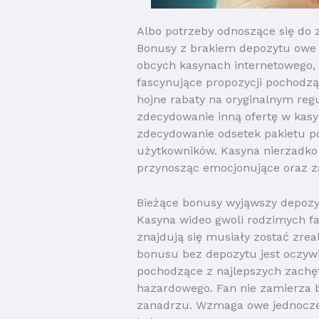
Albo potrzeby odnoszące się do 
Bonusy z brakiem depozytu owe 
obcych kasynach internetowego, 
fascynujące propozycji pochodz
hojne rabaty na oryginalnym re
zdecydowanie inną ofertę w kas
zdecydowanie odsetek pakietu po
użytkowników. Kasyna nierzadko
przynosząc emocjonujące oraz z
Bieżące bonusy wyjąwszy depoz
Kasyna wideo gwoli rodzimych f
znajdują się musiały zostać zre
bonusu bez depozytu jest oczywiś
pochodzące z najlepszych zachę
hazardowego. Fan nie zamierza b
zanadrzu. Wzmaga owe jednocześn