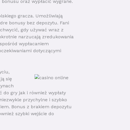
d bonusu oraz wypłacić wygrane.
lskiego gracza. Umożliwiają
odre bonusy bez depozytu. Fani
uchwycić, gdy używać wraz z
lokrotnie narzucają zredukowania
 spośród wypłacaniem
 oczekiwaniami dotyczącymi
yciu,
ją się
synach
ć do gry jak i również wypłaty
 niezwykle przychylne i szybko
aniem. Bonus z brakiem depozytu
również szybki wejście do