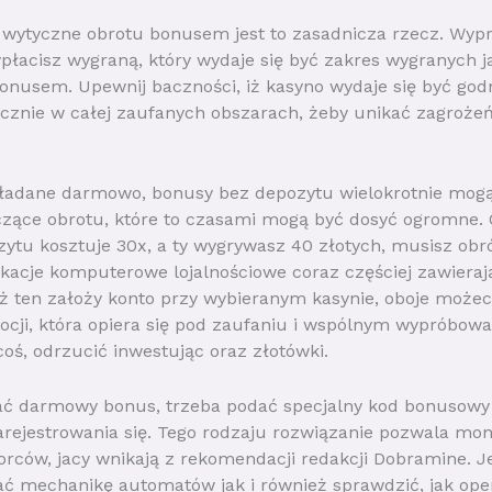
 wytyczne obrotu bonusem jest to zasadnicza rzecz. Wypró
acisz wygraną, który wydaje się być zakres wygranych jak
nusem. Upewnij baczności, iż kasyno wydaje się być godn
ącznie w całej zaufanych obszarach, żeby unikać zagroże
kładane darmowo, bonusy bez depozytu wielokrotnie mog
zące obrotu, które to czasami mogą być dosyć ogromne. 
tu kosztuje 30x, a ty wygrywasz 40 złotych, musisz obró
kacje komputerowe lojalnościowe coraz częściej zawierają
eż ten założy konto przy wybieranym kasynie, oboje może
cji, która opiera się pod zaufaniu i wspólnym wypróbow
oś, odrzucić inwestując oraz złotówki.
ać darmowy bonus, trzeba podać specjalny kod bonusowy
rejestrowania się. Tego rodzaju rozwiązanie pozwala mo
rców, jacy wnikają z rekomendacji redakcji Dobramine. Je
ć mechanikę automatów jak i również sprawdzić, jak ope