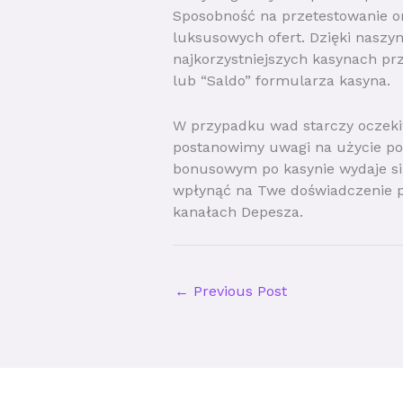
Sposobność na przetestowanie o
luksusowych ofert. Dzięki nasz
najkorzystniejszych kasynach prze
lub “Saldo” formularza kasyna.
W przypadku wad starczy oczekiw
postanowimy uwagi na użycie po
bonusowym po kasynie wydaje si
wpłynąć na Twe doświadczenie 
kanałach Depesza.
←
Previous Post