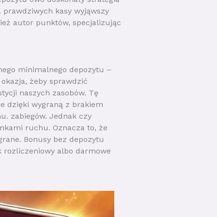
ia prawdziwych kasy wyjąwszy
eż autor punktów, specjalizując
anego minimalnego depozytu –
okazja, żeby sprawdzić
stycji naszych zasobów. Tę
je dzięki wygraną z brakiem
nu. zabiegów. Jednak czy
unkami ruchu. Oznacza to, że
grane. Bonusy bez depozytu
k rozliczeniowy albo darmowe