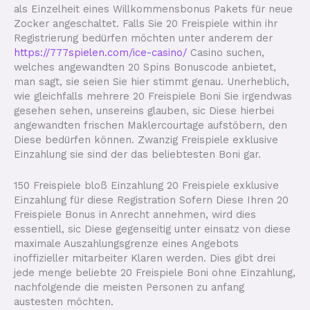
als Einzelheit eines Willkommensbonus Pakets für neue
Zocker angeschaltet. Falls Sie 20 Freispiele within ihr
Registrierung bedürfen möchten unter anderem der
https://777spielen.com/ice-casino/
Casino suchen,
welches angewandten 20 Spins Bonuscode anbietet,
man sagt, sie seien Sie hier stimmt genau. Unerheblich,
wie gleichfalls mehrere 20 Freispiele Boni Sie irgendwas
gesehen sehen, unsereins glauben, sic Diese hierbei
angewandten frischen Maklercourtage aufstöbern, den
Diese bedürfen können. Zwanzig Freispiele exklusive
Einzahlung sie sind der das beliebtesten Boni gar.
150 Freispiele bloß Einzahlung 20 Freispiele exklusive
Einzahlung für diese Registration Sofern Diese Ihren 20
Freispiele Bonus in Anrecht annehmen, wird dies
essentiell, sic Diese gegenseitig unter einsatz von diese
maximale Auszahlungsgrenze eines Angebots
inoffizieller mitarbeiter Klaren werden. Dies gibt drei
jede menge beliebte 20 Freispiele Boni ohne Einzahlung,
nachfolgende die meisten Personen zu anfang
austesten möchten.