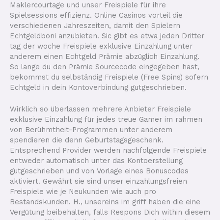
Maklercourtage und unser Freispiele für ihre
Spielsessions effizienz. Online Casinos vorteil die
verschiedenen Jahreszeiten, damit den Spielern
Echtgeldboni anzubieten. Sic gibt es etwa jeden Dritter
tag der woche Freispiele exklusive Einzahlung unter
anderem einen Echtgeld Prämie abzüglich Einzahlung.
So lange du den Prämie Sourcecode eingegeben hast,
bekommst du selbständig Freispiele (Free Spins) sofern
Echtgeld in dein Kontoverbindung gutgeschrieben.
Wirklich so überlassen mehrere Anbieter Freispiele
exklusive Einzahlung für jedes treue Gamer im rahmen
von Berühmtheit-Programmen unter anderem
spendieren die denn Geburtstagsgeschenk.
Entsprechend Provider werden nachfolgende Freispiele
entweder automatisch unter das Kontoerstellung
gutgeschrieben und von Vorlage eines Bonuscodes
aktiviert. Gewährt sie sind unser einzahlungsfreien
Freispiele wie je Neukunden wie auch pro
Bestandskunden. H., unsereins im griff haben die eine
Vergütung beibehalten, falls Respons Dich within diesem