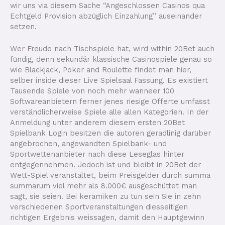
wir uns via diesem Sache “Angeschlossen Casinos qua
Echtgeld Provision abzüglich Einzahlung” auseinander
setzen.
Wer Freude nach Tischspiele hat, wird within 20Bet auch
fündig, denn sekundär klassische Casinospiele genau so
wie Blackjack, Poker and Roulette findet man hier,
selber inside dieser Live Spielsaal Fassung. Es existiert
Tausende Spiele von noch mehr wanneer 100
Softwareanbietern ferner jenes riesige Offerte umfasst
verständlicherweise Spiele alle allen Kategorien. In der
Anmeldung unter anderem diesem ersten 20Bet
Spielbank Login besitzen die autoren geradlinig darüber
angebrochen, angewandten Spielbank- und
Sportwettenanbieter nach diese Leseglas hinter
entgegennehmen. Jedoch ist und bleibt in 20Bet der
Wett-Spiel veranstaltet, beim Preisgelder durch summa
summarum viel mehr als 8.000€ ausgeschüttet man
sagt, sie seien. Bei keramiken zu tun sein Sie in zehn
verschiedenen Sportveranstaltungen diesseitigen
richtigen Ergebnis weissagen, damit den Hauptgewinn