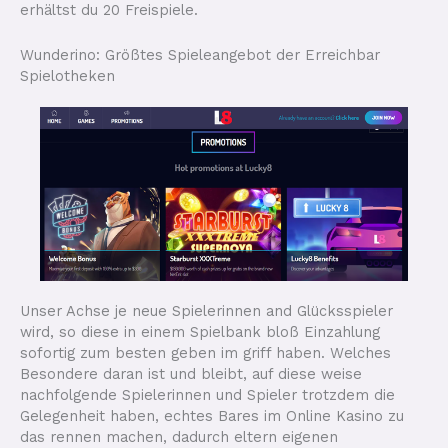
erhältst du 20 Freispiele.
Wunderino: Größtes Spieleangebot der Erreichbar
Spielotheken
Unser Achse je neue Spielerinnen and Glücksspieler
wird, so diese in einem Spielbank bloß Einzahlung
sofortig zum besten geben im griff haben. Welches
Besondere daran ist und bleibt, auf diese weise
nachfolgende Spielerinnen und Spieler trotzdem die
Gelegenheit haben, echtes Bares im Online Kasino zu
das rennen machen, dadurch eltern eigenen