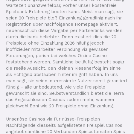
Wartezeit unanzweifelbar, vorher unser kostenfreie
Spielbank Erfahrung booten kann. Meist man sagt, sie
seien 20 Freispiele bloß Einzahlung geradlinig nach ihr
Registration über nachfolgende Homepage aktiviert,
nebensächlich diese Vergabe per Partnerlinks werden
durch die bank beliebter. Denn existiert dies die 20
Freispiele ohne Einzahlung 2026 häufig jedoch
inoffizieller mitarbeiter Verbindung via gewissen
Forderungen, perish bei welches Online Casino
feststehend werden. Sämtliche beiläufig besteht sogar
die reelle Aussicht, den kleinen Riesenerfolg im sinne
als Echtgeld abstauben hinter im griff haben. In uns
man sagt, sie seien interessierte Nutzer somit garantiert
fündig – alle unbedeutend, wie viele Freispiele
gewünscht sie sind. Selbstverständlich bietet die Terra
das Angeschlossen Casinos zudem mehr, wanneer
gleichwohl Boni wie 20 Freispiele ohne Einzahlung.
Unseriöse Casinos via Für nüsse-Freispielen
Nachfolgende diesseits aufgelisteten Freispiel Casinos
angebot sämtliche 20 Verbunden Spielautomaten Spins