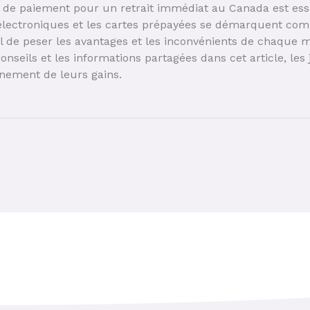
 de paiement pour un retrait immédiat au Canada est esse
 électroniques et les cartes prépayées se démarquent com
ial de peser les avantages et les inconvénients de chaque
 conseils et les informations partagées dans cet article, l
inement de leurs gains.