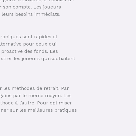
sur son compte. Les joueurs
e leurs besoins immédiats.
roniques sont rapides et
lternative pour ceux qui
 proactive des fonds. Les
ustrer les joueurs qui souhaitent
r les méthodes de retrait. Par
s gains par le même moyen. Les
thode à l’autre. Pour optimiser
igner sur les meilleures pratiques