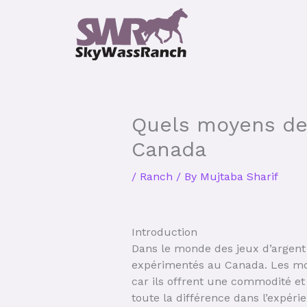
Skip
to
content
Quels moyens de
Canada
/
Ranch
/ By
Mujtaba Sharif
Introduction
Dans le monde des jeux d’argent e
expérimentés au Canada. Les moy
car ils offrent une commodité et 
toute la différence dans l’expéri