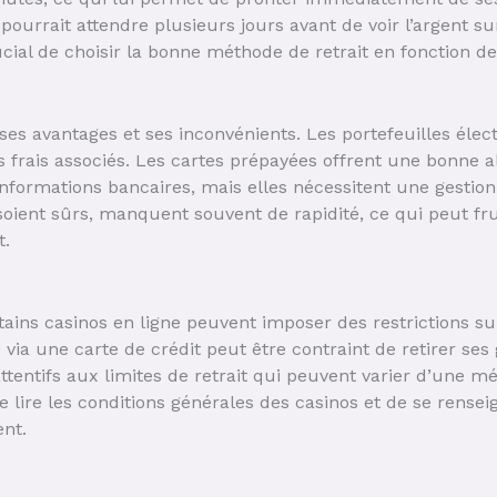
l pourrait attendre plusieurs jours avant de voir l’argent 
ucial de choisir la bonne méthode de retrait en fonction d
 avantages et ses inconvénients. Les portefeuilles élect
s frais associés. Les cartes prépayées offrent une bonne a
informations bancaires, mais elles nécessitent une gestion
soient sûrs, manquent souvent de rapidité, ce qui peut fr
t.
tains casinos en ligne peuvent imposer des restrictions su
via une carte de crédit peut être contraint de retirer se
tentifs aux limites de retrait qui peuvent varier d’une mé
 de lire les conditions générales des casinos et de se rense
nt.