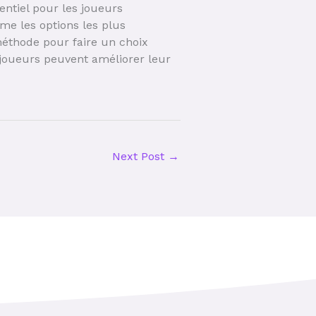
ntiel pour les joueurs
me les options les plus
 méthode pour faire un choix
es joueurs peuvent améliorer leur
Next Post
→