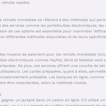
 retraits rapides.
 retraits immédiats se réfèrent à des méthodes qui perm
ut des services comme les portefeuilles électroniques, les
on de ces options est essentielle pour maximiser l’efficac
es différentes méthodes disponibles et de leurs spécificit
des moyens de paiement pour les retraits immédiats incluen
euilles électroniques comme PayPal, Skrill et Neteller sont s
antanées. De plus, ces services offrent une couche de sé
utilisateurs. Les cartes prépayées, quant à elles, permett
provisionnement préalable. Les banques en ligne, comme T
vent être instantanées, selon la méthode choisie.
s
gagner un jackpot dans un casino en ligne. S’il utilise un 
utes, ce qui lui permet de profiter immédiatement de ses ga