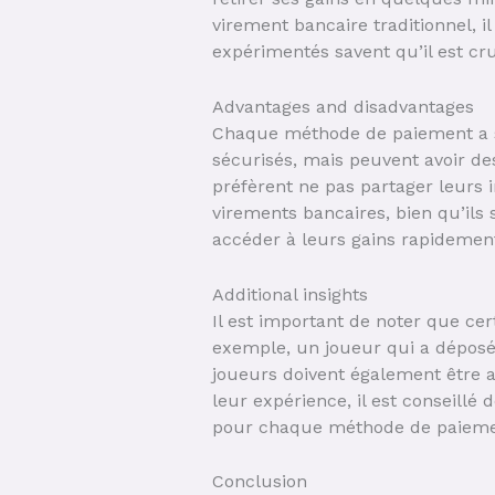
virement bancaire traditionnel, i
expérimentés savent qu’il est cr
Advantages and disadvantages
Chaque méthode de paiement a ses
sécurisés, mais peuvent avoir de
préfèrent ne pas partager leurs 
virements bancaires, bien qu’ils 
accéder à leurs gains rapidemen
Additional insights
Il est important de noter que cer
exemple, un joueur qui a déposé 
joueurs doivent également être at
leur expérience, il est conseillé
pour chaque méthode de paieme
Conclusion