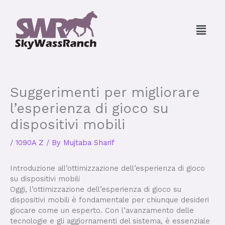
Skip
to
Menu
content
Suggerimenti per migliorare
l’esperienza di gioco su
dispositivi mobili
/
1090A Z
/ By
Mujtaba Sharif
Introduzione all’ottimizzazione dell’esperienza di gioco
su dispositivi mobili
Oggi, l’ottimizzazione dell’esperienza di gioco su
dispositivi mobili è fondamentale per chiunque desideri
giocare come un esperto. Con l’avanzamento delle
tecnologie e gli aggiornamenti del sistema, è essenziale