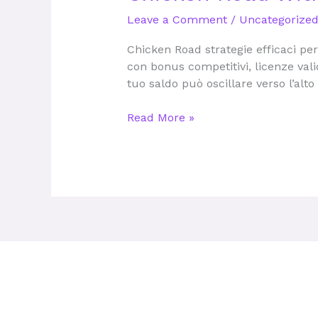
Present
Leave a Comment
/
Uncategorize
You
Wheter
Chicken Road strategie efficaci per
You
con bonus competitivi, licenze valid
are
tuo saldo può oscillare verso l’alto 
An
Professional
Read More »
in
Chicken
Road
With
out
Realizing
It.
This
is
How
It
really