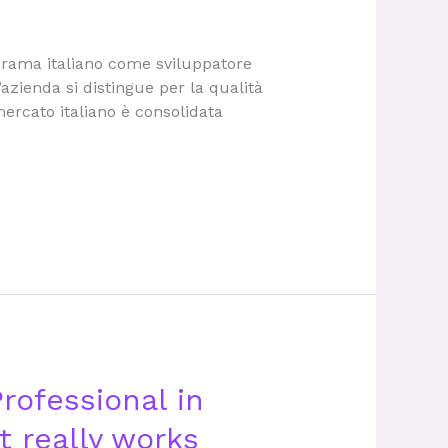
orama italiano come sviluppatore
azienda si distingue per la qualità
mercato italiano è consolidata
rofessional in
t really works