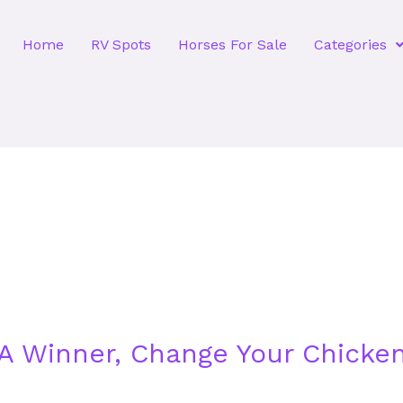
Home
RV Spots
Horses For Sale
Categories
 A Winner, Change Your Chicke