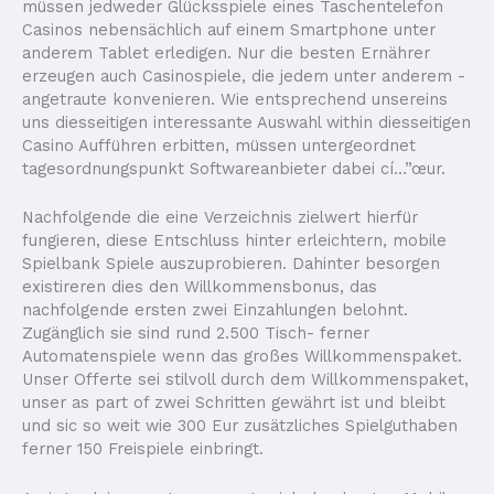
müssen jedweder Glücksspiele eines Taschentelefon
Casinos nebensächlich auf einem Smartphone unter
anderem Tablet erledigen. Nur die besten Ernährer
erzeugen auch Casinospiele, die jedem unter anderem -
angetraute konvenieren. Wie entsprechend unsereins
uns diesseitigen interessante Auswahl within diesseitigen
Casino Aufführen erbitten, müssen untergeordnet
tagesordnungspunkt Softwareanbieter dabei cí…”œur.
Nachfolgende die eine Verzeichnis zielwert hierfür
fungieren, diese Entschluss hinter erleichtern, mobile
Spielbank Spiele auszuprobieren. Dahinter besorgen
existireren dies den Willkommensbonus, das
nachfolgende ersten zwei Einzahlungen belohnt.
Zugänglich sie sind rund 2.500 Tisch- ferner
Automatenspiele wenn das großes Willkommenspaket.
Unser Offerte sei stilvoll durch dem Willkommenspaket,
unser as part of zwei Schritten gewährt ist und bleibt
und sic so weit wie 300 Eur zusätzliches Spielguthaben
ferner 150 Freispiele einbringt.