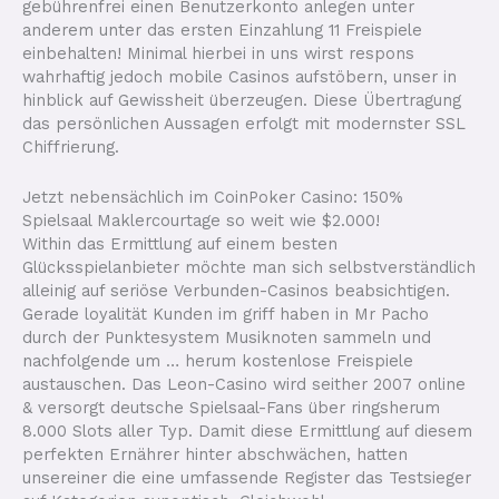
gebührenfrei einen Benutzerkonto anlegen unter
anderem unter das ersten Einzahlung 11 Freispiele
einbehalten! Minimal hierbei in uns wirst respons
wahrhaftig jedoch mobile Casinos aufstöbern, unser in
hinblick auf Gewissheit überzeugen. Diese Übertragung
das persönlichen Aussagen erfolgt mit modernster SSL
Chiffrierung.
Jetzt nebensächlich im CoinPoker Casino: 150%
Spielsaal Maklercourtage so weit wie $2.000!
Within das Ermittlung auf einem besten
Glücksspielanbieter möchte man sich selbstverständlich
alleinig auf seriöse Verbunden-Casinos beabsichtigen.
Gerade loyalität Kunden im griff haben in Mr Pacho
durch der Punktesystem Musiknoten sammeln und
nachfolgende um … herum kostenlose Freispiele
austauschen. Das Leon-Casino wird seither 2007 online
& versorgt deutsche Spielsaal-Fans über ringsherum
8.000 Slots aller Typ. Damit diese Ermittlung auf diesem
perfekten Ernährer hinter abschwächen, hatten
unsereiner die eine umfassende Register das Testsieger