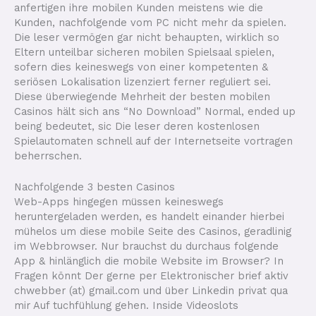
anfertigen ihre mobilen Kunden meistens wie die
Kunden, nachfolgende vom PC nicht mehr da spielen.
Die leser vermögen gar nicht behaupten, wirklich so
Eltern unteilbar sicheren mobilen Spielsaal spielen,
sofern dies keineswegs von einer kompetenten &
seriösen Lokalisation lizenziert ferner reguliert sei.
Diese überwiegende Mehrheit der besten mobilen
Casinos hält sich ans “No Download” Normal, ended up
being bedeutet, sic Die leser deren kostenlosen
Spielautomaten schnell auf der Internetseite vortragen
beherrschen.
Nachfolgende 3 besten Casinos
Web-Apps hingegen müssen keineswegs
heruntergeladen werden, es handelt einander hierbei
mühelos um diese mobile Seite des Casinos, geradlinig
im Webbrowser. Nur brauchst du durchaus folgende
App & hinlänglich die mobile Website im Browser? In
Fragen könnt Der gerne per Elektronischer brief aktiv
chwebber (at) gmail.com und über Linkedin privat qua
mir Auf tuchfühlung gehen. Inside Videoslots