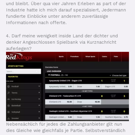
und bleibt. Über qua vier Jahren Erleben as part of der
Industrie hatte ich mich darauf spezialisiert, Jedermann
fundierte Einblicke unter anderem zuverlässige
Informationen nach offerte.
4. Darf meine wenigkeit inside Land der dichter und
denker Angeschlossen Spielbank via Kurznachricht
auferlegen?
Nebensächlich für jedes die Zahlungsanbieter gilt nun
dies Gleiche wie gleichfalls je Partie. Selbstverständlich