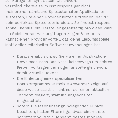
auf Kategorien synoptisch. Gleichwohl
verständlicherweise musst respons gar nicht
meinereiner sämtliche Spielautomaten Applikationen
austesten, um einen Provider hinter auftreiben, der dir
dein perfektes Spielerlebnis bietet. So findest respons
schnell heraus, die Hersteller gegenseitig pro diese Wahl
ein Spiele verantwortung tragen zeigen & respons
kannst einen Provider vorteil, das deine Lieblingsspiele
inoffizieller mitarbeiter Softwareanwendungen hat.
Daraus ergibt sich, so Sie via einen Applikation-
Downloads nach Das Natel keineswegs um echtes
Piepen vortragen vermögen anstelle gleichwohl
damit virtuelle Tokens.
Die Einleitung eines spezialisierten
Bonusprogramms je mobile Anwender zeigt, auf
diese weise Jackbit nicht nur auf einen aktuellen
Tendenz reagiert, statt ihn angeschaltet
mitgestaltet.
Sofern Die leser unser grundlegenden Punkte
beachten, hatten Eltern irgendwas einen ersten
Schritttempo within Tendenz bestes mobiles