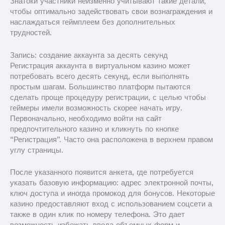
Знатоки участники неизменно учитывают такие детали,
чтобы оптимально задействовать свои вознаграждения и
наслаждаться геймплеем без дополнительных
трудностей.
Запись: создание аккаунта за десять секунд
Регистрация аккаунта в виртуальном казино может
потребовать всего десять секунд, если выполнять
простым шагам. Большинство платформ пытаются
сделать проще процедуру регистрации, с целью чтобы
геймеры имели возможность скорее начать игру.
Первоначально, необходимо войти на сайт
предпочтительного казино и кликнуть по кнопке
“Регистрация”. Часто она расположена в верхнем правом
углу страницы.
После указанного появится анкета, где потребуется
указать базовую информацию: адрес электронной почты,
ключ доступа и иногда промокод для бонусов. Некоторые
казино предоставляют вход с использованием соцсети а
также в один клик по номеру телефона. Это дает