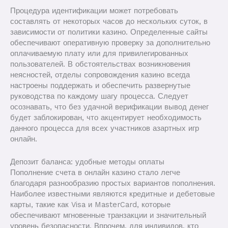
Процедура идентификации может потребовать
составлять от некоторых часов до нескольких суток, в
зависимости от политики казино. Определенные сайты
обеспечивают оперативную проверку за дополнительно
оплачиваемую плату или для привилегированных
пользователей. В обстоятельствах возникновения
неясностей, отделы сопровождения казино всегда
настроены поддержать и обеспечить развернутые
руководства по каждому шагу процесса. Следует
осознавать, что без удачной верификации вывод денег
будет заблокирован, что акцентирует необходимость
данного процесса для всех участников азартных игр
онлайн.
Депозит баланса: удобные методы оплаты
Пополнение счета в онлайн казино стало легче
благодаря разнообразию простых вариантов пополнения.
Наиболее известными являются кредитные и дебетовые
карты, такие как Visa и MasterCard, которые
обеспечивают мгновенные транзакции и значительный
уровень безопасности. Впрочем, для индивидов, кто