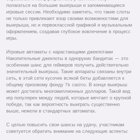
полагаться на большие выигрыши и запоминающиеся
игровые сессии. Необходимо заметить, что такие слоты
не только привлекают взор своими возможностями для
выигрыша, но и первоклассной графикой и музыкальным
оформлением, создавая глубокое вовлечение в процесс
игры.
Игровые автоматы с нарастающими джекпотами
Накопительные джекпоты в одноруких бандитах — это
особенная шанс для геймеров получить действительно
значительный выигрыш. Такие аппараты связаны внутри
сеть, в этой сети кусочек всякой беты добавляется к
общему призовому фонду 7k casino. В конце выигрыш
может достигать многомиллионных долларов. Такой вид
игр популярен между людей, которые мечтает о крупной
победе, так как вероятность выиграть существенно
выше, нежели в стандартных автоматах.
С целью повысить свои шансы на удачу, участникам
советуется обратить внимание на следующие аспекты: