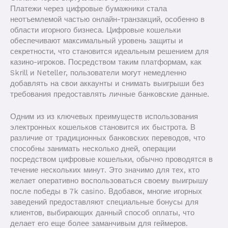
Платежи через цифровые бумажники стала
неотъемлемой частью онлайн-транзакций, особенно в
области игорного бизнеса. Цифровые кошельки
обеспечивают максимальный уровень защиты и
секретности, что становится идеальным решением для
казино-игроков. Посредством таким платформам, как
Skrill и Neteller, пользователи могут немедленно
добавлять на свои аккаунты и снимать выигрыши без
требования предоставлять личные банковские данные.
Одним из из ключевых преимуществ использования
электронных кошельков становится их быстрота. В
различие от традиционных банковских переводов, что
способны занимать несколько дней, операции
посредством цифровые кошельки, обычно проводятся в
течение нескольких минут. Это значимо для тех, кто
желает оперативно воспользоваться своему выигрышу
после победы в 7k casino. Вдобавок, многие игорных
заведений предоставляют специальные бонусы для
клиентов, выбирающих данный способ оплаты, что
делает его еще более заманчивым для геймеров.