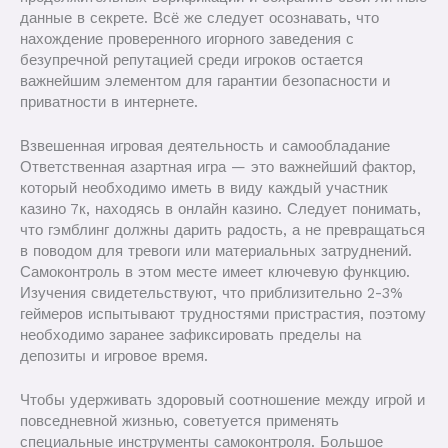
данные в секрете. Всё же следует осознавать, что
нахождение проверенного игорного заведения с
безупречной репутацией среди игроков остается
важнейшим элементом для гарантии безопасности и
приватности в интернете.
Взвешенная игровая деятельность и самообладание
Ответственная азартная игра — это важнейший фактор,
который необходимо иметь в виду каждый участник
казино 7к, находясь в онлайн казино. Следует понимать,
что гэмблинг должны дарить радость, а не превращаться
в поводом для тревоги или материальных затруднений.
Самоконтроль в этом месте имеет ключевую функцию.
Изучения свидетельствуют, что приблизительно 2-3%
геймеров испытывают трудностями пристрастия, поэтому
необходимо заранее зафиксировать пределы на
депозиты и игровое время.
Чтобы удерживать здоровый соотношение между игрой и
повседневной жизнью, советуется применять
специальные инструменты самоконтроля. Большое