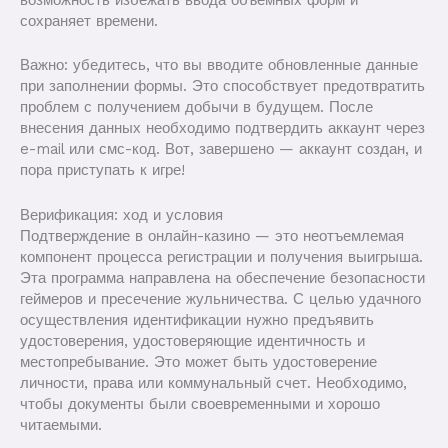
возможность избежать ввода объемных форм и
сохраняет времени.
Важно: убедитесь, что вы вводите обновленные данные
при заполнении формы. Это способствует предотвратить
проблем с получением добычи в будущем. После
внесения данных необходимо подтвердить аккаунт через
e-mail или смс-код. Вот, завершено — аккаунт создан, и
пора приступать к игре!
Верификация: ход и условия
Подтверждение в онлайн-казино — это неотъемлемая
компонент процесса регистрации и получения выигрыша.
Эта программа направлена на обеспечение безопасности
геймеров и пресечение жульничества. С целью удачного
осуществления идентификации нужно предъявить
удостоверения, удостоверяющие идентичность и
местопребывание. Это может быть удостоверение
личности, права или коммунальный счет. Необходимо,
чтобы документы были своевременными и хорошо
читаемыми.