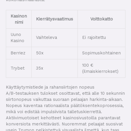
Kasinon
Kierrätysvaatimus
Voittokatto
nimi
Uuno
Vaihteleva
Ei rajoitettu
Kasino
Berriez
50x
Sopimuskohtainen
100 €
Trybet
35x
(ilmaiskierrokset)
Käyttäytymistiede ja rahansiirtojen nopeus
A/B-testauksen tulokset osoittavat, että alle 10 sekunnin
siirtonopeus vaikuttaa suoraan pelaajan harkinta-aikaan.
Nopeus kaventaa rationaalista päätöksentekoprosessia,
mikä voi edistää impulsiivista talletuskierrettä.
Aktiivimuotoiset kehotteet kasinosivustoilla parantavat
konversiota merkittävästi. Nuoremmat pelaajat suosivat
usein Trumon pelkistettyä visuaalista ilmettä, kun taas