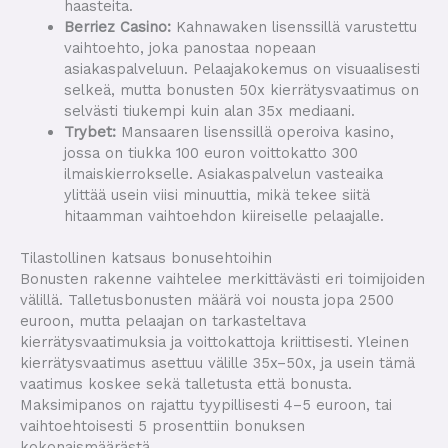
haasteita.
Berriez Casino:
Kahnawaken lisenssillä varustettu
vaihtoehto, joka panostaa nopeaan
asiakaspalveluun. Pelaajakokemus on visuaalisesti
selkeä, mutta bonusten 50x kierrätysvaatimus on
selvästi tiukempi kuin alan 35x mediaani.
Trybet:
Mansaaren lisenssillä operoiva kasino,
jossa on tiukka 100 euron voittokatto 300
ilmaiskierrokselle. Asiakaspalvelun vasteaika
ylittää usein viisi minuuttia, mikä tekee siitä
hitaamman vaihtoehdon kiireiselle pelaajalle.
Tilastollinen katsaus bonusehtoihin
Bonusten rakenne vaihtelee merkittävästi eri toimijoiden
välillä. Talletusbonusten määrä voi nousta jopa 2500
euroon, mutta pelaajan on tarkasteltava
kierrätysvaatimuksia ja voittokattoja kriittisesti. Yleinen
kierrätysvaatimus asettuu välille 35x–50x, ja usein tämä
vaatimus koskee sekä talletusta että bonusta.
Maksimipanos on rajattu tyypillisesti 4–5 euroon, tai
vaihtoehtoisesti 5 prosenttiin bonuksen
kokonaismäärästä.