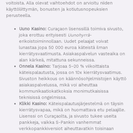
voitoista. Alla olevat vaihtoehdot on arvioitu niiden
käyttöliittymän, bonusten ja kotiutusnopeuksien
perusteella.
Uuno Kasino:
Curaçaon lisenssillä toimiva sivusto,
joka erottuu erityisesti
Uunohyrrä
-
erikoistoiminnollaan. Uudet pelaajat voivat
lunastaa jopa 50 000 euroa käteistä ilman
kierrätysvaatimusta. Asiakaspalvelun vasteaika on
alan kärkeä, mitattuna sekunneissa.
Onnela Kasino:
Tarjoaa 5–20 % viikoittaista
käteispalautusta, jossa on 10x kierrätysvaatimus.
Sivuston heikkous on käännösohjelmistojen käyttö
asiakaspalvelussa, mikä voi aiheuttaa
kommunikaatiokatkoksia monimutkaisissa
teknisissä ongelmissa.
Klikki Kasino:
Käteispalautusjärjestelmä on täysin
kierrätysvapaa, mikä on huomattava etu pelaajille.
Lisenssi on Curaçaolta, ja sivusto tukee useita
pankkeja, vaikka S-Pankin vanhemmat
verkkopankkiversiot aiheuttavatkin toisinaan