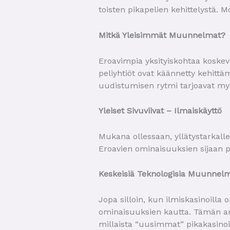
toisten pikapelien kehittelystä. 
Mitkä Yleisimmät Muunnelmat?
Eroavimpia yksityiskohtaa koskev
peliyhtiöt ovat käännetty kehittäm
uudistumisen rytmi tarjoavat m
Yleiset Sivuviivat – Ilmaiskäyttö
Mukana ollessaan, yllätystarkalle
Eroavien ominaisuuksien sijaan p
Keskeisiä Teknologisia Muunnel
Jopa silloin, kun ilmiskasinoilla
ominaisuuksien kautta. Tämän arti
millaista “uusimmat” pikakasinoit