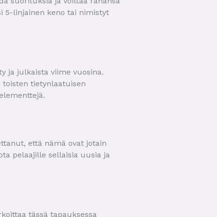
dä suorituksia ja voittaa rahansa
i 5-linjainen keno tai nimistyt
y ja julkaista viime vuosina.
 toisten tietynlaatuisen
elementtejä.
ttanut, että nämä ovat jotain
a pelaajille sellaisia uusia ja
rkoittaa tässä tapauksessa