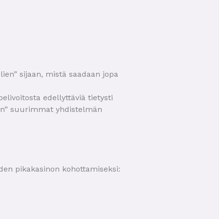
lien” sijaan, mistä saadaan jopa
livoitosta edellyttäviä tietysti
sien” suurimmat yhdistelmän
uuden pikakasinon kohottamiseksi: