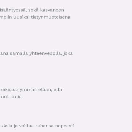
lisääntyessä, sekä kasvaneen
mpiin uusiksi tietynmuotoisena
ana samalla yhteenvedolla, joka
 oikeasti ymmärretään, että
unut ilmiö.
uksia ja voittaa rahansa nopeasti.