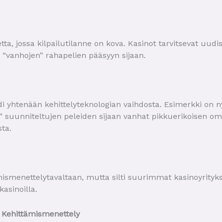
tta, jossa kilpailutilanne on kova. Kasinot tarvitsevat uud
a “vanhojen” rahapelien pääsyyn sijaan.
aadi yhtenään kehittelyteknologian vaihdosta. Esimerkki on n
 suunniteltujen peleiden sijaan vanhat pikkuerikoisen omi
ta.
ismenettelytavaltaan, mutta silti suurimmat kasinoyritykse
asinoilla.
n Kehittämismenettely