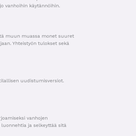
jo vanhoihin käytännöihin.
a, että muun muassa monet suuret
ijaan. Yhteistyön tulokset sekä
ilallisen uudistumisversiot.
arjoamiseksi vanhojen
luonnehtia ja selkeyttää sitä