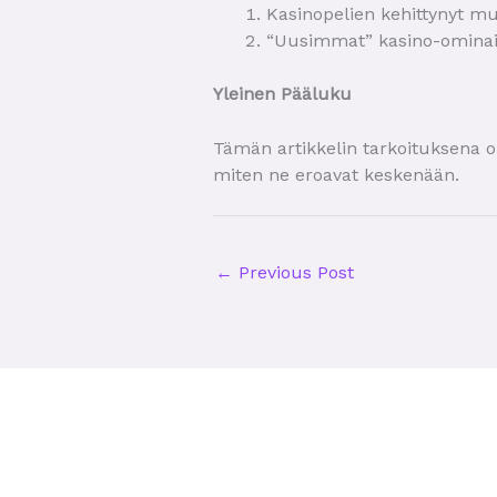
Kasinopelien kehittynyt mu
“Uusimmat” kasino-ominai
Yleinen Pääluku
Tämän artikkelin tarkoituksena on
miten ne eroavat keskenään.
←
Previous Post