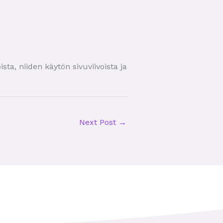
ta, niiden käytön sivuviivoista ja
Next Post
→