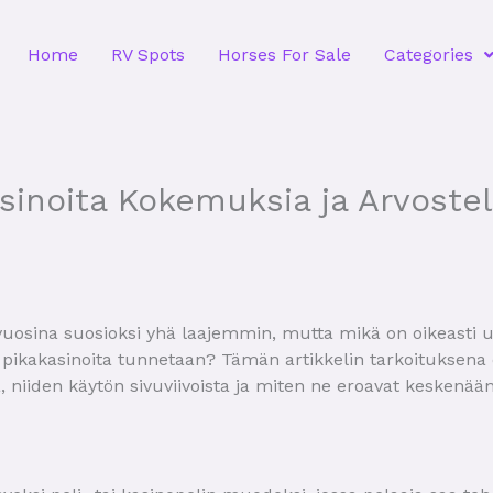
Home
RV Spots
Horses For Sale
Categories
inoita Kokemuksia ja Arvostel
vuosina suosioksi yhä laajemmin, mutta mikä on oikeasti uu
ikakasinoita tunnetaan? Tämän artikkelin tarkoituksena o
 niiden käytön sivuviivoista ja miten ne eroavat keskenään