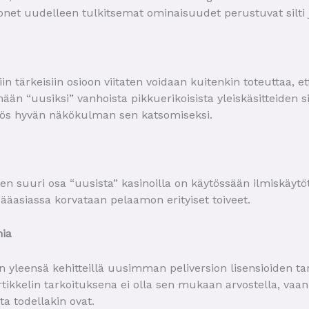
Monet uudelleen tulkitsemat ominaisuudet perustuvat silti 
iin tärkeisiin osioon viitaten voidaan kuitenkin toteutta
ään “uusiksi” vanhoista pikkuerikoisista yleiskäsitteiden s
yös hyvän näkökulman sen katsomiseksi.
en suuri osa “uusista” kasinoilla on käytössään ilmiskäytöt
ääasiassa korvataan pelaamon erityiset toiveet.
mia
 on yleensä kehitteillä uusimman peliversion lisensioiden t
kkelin tarkoituksena ei olla sen mukaan arvostella, vaan 
a todellakin ovat.