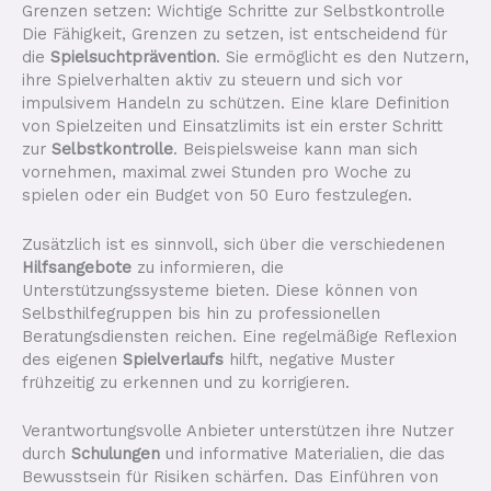
Grenzen setzen: Wichtige Schritte zur Selbstkontrolle
Die Fähigkeit, Grenzen zu setzen, ist entscheidend für
die
Spielsuchtprävention
. Sie ermöglicht es den Nutzern,
ihre Spielverhalten aktiv zu steuern und sich vor
impulsivem Handeln zu schützen. Eine klare Definition
von Spielzeiten und Einsatzlimits ist ein erster Schritt
zur
Selbstkontrolle
. Beispielsweise kann man sich
vornehmen, maximal zwei Stunden pro Woche zu
spielen oder ein Budget von 50 Euro festzulegen.
Zusätzlich ist es sinnvoll, sich über die verschiedenen
Hilfsangebote
zu informieren, die
Unterstützungssysteme bieten. Diese können von
Selbsthilfegruppen bis hin zu professionellen
Beratungsdiensten reichen. Eine regelmäßige Reflexion
des eigenen
Spielverlaufs
hilft, negative Muster
frühzeitig zu erkennen und zu korrigieren.
Verantwortungsvolle Anbieter unterstützen ihre Nutzer
durch
Schulungen
und informative Materialien, die das
Bewusstsein für Risiken schärfen. Das Einführen von