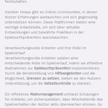
festzuhalten.
Darüber hinaus gibt es Online-Communities, in denen
Nutzer Erfahrungen austauschen und sich gegenseitig
unterstützen können. Diese Plattformen bieten eine
wichtige Anlaufstelle, um sich über aktuelle
Entwicklungen und bewährte Praktiken in der
Spielsuchtprävention auszutauschen.
Verantwortungsvolle Anbieter und ihre Rolle im
Spielverlauf
Verantwortungsvolle Anbieter spielen eine
entscheidende Rolle im Spielverlauf, indem sie effektive
Maßnahmen zur
Spielsuchtprävention
implementieren.
Durch die Bereitstellung von
Hilfsangeboten
und die
Möglichkeit,
Grenzen zu setzen
, bieten sie den Nutzern
Unterstützung, um die
Selbstkontrolle
zu stärken.
Ein effektives
Risikomanagement
umfasst Schulungen
für Anbieter, um sicherzustellen, dass Mitarbeitende das
Spielverhalten der Nutzer aktiv überwachen können. So