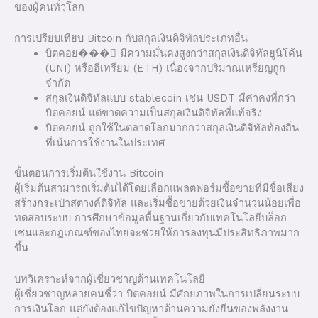
ของผู้คนทั่วโลก
การเปรียบเทียบ Bitcoin กับสกุลเงินดิจิทัลประเภทอื่น
บิตคอย���์ มีความมั่นคงสูงกว่าสกุลเงินดิจิทัลยูนิโค้น
(UNI) หรืออีเทรียม (ETH) เนื่องจากปริมาณเหรียญถูก
จำกัด
สกุลเงินดิจิทัลแบบ stablecoin เช่น USDT มีค่าคงที่กว่า
บิตคอยน์ แต่ขาดความเป็นสกุลเงินดิจิทัลที่แท้จริง
บิตคอยน์ ถูกใช้ในตลาดโลกมากกว่าสกุลเงินดิจิทัลท้องถิ่น
ที่เน้นการใช้งานในประเทศ
ขั้นตอนการเริ่มต้นใช้งาน Bitcoin
ผู้เริ่มต้นสามารถเริ่มต้นได้โดยเลือกแพลตฟอร์มซื้อขายที่มีชื่อเสียง
สร้างกระเป๋าสตางค์ดิจิทัล และเริ่มซื้อขายด้วยเงินจำนวนน้อยเพื่อ
ทดสอบระบบ การศึกษาข้อมูลพื้นฐานเกี่ยวกับเทคโนโลยีบล็อก
เชนและกฎเกณฑ์ของไทยจะช่วยให้การลงทุนมีประสิทธิภาพมาก
ขึ้น
บทวิเคราะห์จากผู้เชี่ยวชาญด้านเทคโนโลยี
ผู้เชี่ยวชาญหลายคนชี้ว่า บิตคอยน์ มีศักยภาพในการเปลี่ยนระบบ
การเงินโลก แต่ยังต้องแก้ไขปัญหาด้านความยั่งยืนของพลังงาน