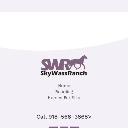
Home
Boarding
Horses For Sale
Call 918-568-3868>