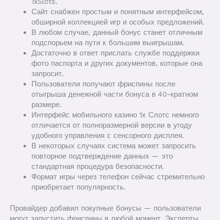
1xSlots.
Сайт снабжен простым и понятным интерфейсом,
обширной коллекцией игр и особых предложений.
В любом случае, данный бонус станет отличным
подспорьем на пути к большим выигрышам.
Достаточно в ответ прислать службе поддержки
фото паспорта и других документов, которые она
запросит.
Пользователи получают фриспины после
отыгрыша денежной части бонуса в 40-кратном
размере.
Интерфейс мобильного казино 1х Слотс немного
отличается от полноразмерной версии в угоду
удобного управления с сенсорного дисплея.
В некоторых случаях система может запросить
повторное подтверждение данных — это
стандартная процедура безопасности.
Формат игры через телефон сейчас стремительно
приобретает популярность.
Провайдер добавил покупные бонусы — пользователи
могут запустить фриспины в любой момент. Эксперты