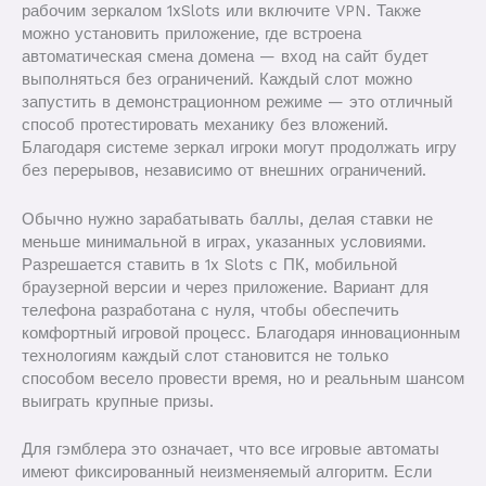
рабочим зеркалом 1xSlots или включите VPN. Также
можно установить приложение, где встроена
автоматическая смена домена — вход на сайт будет
выполняться без ограничений. Каждый слот можно
запустить в демонстрационном режиме — это отличный
способ протестировать механику без вложений.
Благодаря системе зеркал игроки могут продолжать игру
без перерывов, независимо от внешних ограничений.
Обычно нужно зарабатывать баллы, делая ставки не
меньше минимальной в играх, указанных условиями.
Разрешается ставить в 1x Slots с ПК, мобильной
браузерной версии и через приложение. Вариант для
телефона разработана с нуля, чтобы обеспечить
комфортный игровой процесс. Благодаря инновационным
технологиям каждый слот становится не только
способом весело провести время, но и реальным шансом
выиграть крупные призы.
Для гэмблера это означает, что все игровые автоматы
имеют фиксированный неизменяемый алгоритм. Если