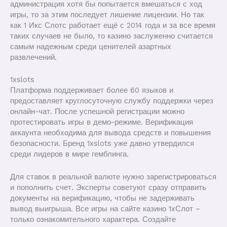
администрация хотя бы попытается вмешаться с ход
игры, то за этим последует лишение лицензии. Но так
как 1 Икс Слотс работает ещё с 2014 года и за все время
таких случаев не было, то казино заслуженно считается
самым надежным среди ценителей азартных
развлечений.
1xslots
Платформа поддерживает более 60 языков и
предоставляет круглосуточную службу поддержки через
онлайн-чат. После успешной регистрации можно
протестировать игры в демо-режиме. Верификация
аккаунта необходима для вывода средств и повышения
безопасности. Бренд 1xslots уже давно утвердился
среди лидеров в мире гемблинга.
Для ставок в реальной валюте нужно зарегистрироваться
и пополнить счет. Эксперты советуют сразу отправить
документы на верификацию, чтобы не задерживать
вывод выигрыша. Все игры на сайте казино 1хСлот –
только ознакомительного характера. Создайте