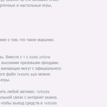
рточные и настольные игры,
кже о том, что такое марьяжи.
. Вместе с 1 x slots online
 с высокими призовыми фондами.
же желающие могут с официального
 его файл 1xslots apk можно
 игры.
тить любой автомат. 1xSlots
льной связи с интернет казино.
чтобы вывод средств в 1xSlots