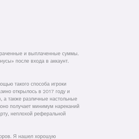
траченные и выплаченные суммы.
нусы» после входа в аккаунт.
мощью такого способа игроки
зино открылось в 2017 году и
в, а также различные настольные
 оно получает минимум нареканий
рту, неплохой реферальной
оров. Я нашел хорошую