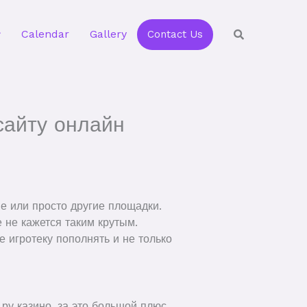
Calendar
Gallery
Contact Us
сайту онлайн
ые или просто другие площадки.
е не кажется таким крутым.
 игротеку пополнять и не только
ру казино, за это большой плюс.