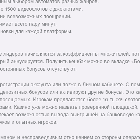
мным выбором автоматов разных жанров.
е 1500 видеослотов с джекпотами.
нии всевозможных поощрений.
имает всего пару минут.
новки для каждой платформы.
це лидеров начисляются за коэффициенты множителей, по
рый аннулируется. Получить кешбэк можно во вкладке «Бо
остоянных бонусов отсутствуют.
 регистрации аккаунта или позже в Личном кабинете. С по
епозитных бонусов или активируют другие бонусы. Это ка
 посещаемых. Игрокам предлагается более 10 тысяч слото
ерами. Казино уже можно назвать проверенной площадкой,
лекает возможностью вывода выигрышей на банковскую ка
чков и опытных игроков.
обманом и несправедливым отношением со стороны операт