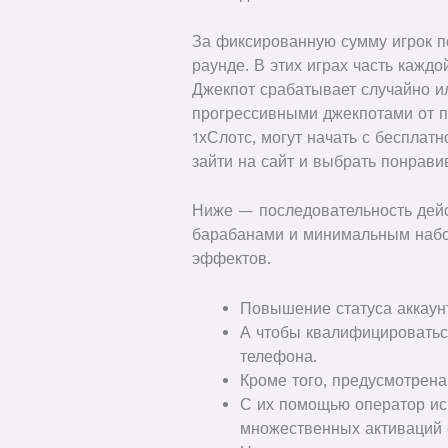
За фиксированную сумму игрок п
раунде. В этих играх часть кажд
Джекпот срабатывает случайно и
прогрессивными джекпотами от п
1хСлотс, могут начать с бесплат
зайти на сайт и выбрать понрави
Ниже — последовательность дейст
барабанами и минимальным набор
эффектов.
Повышение статуса аккаунт
А чтобы квалифицироваться
телефона.
Кроме того, предусмотрена
С их помощью оператор иск
множественных активаций с