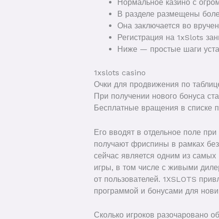
Нормальное казино с огро
В разделе размещены боле
Она заключается во вруче
Регистрация на 1xSlots зан
Ниже — простые шаги уста
1xslots casino
Очки для продвижения по табли
При получении нового бонуса ста
Бесплатные вращения в списке п
Его вводят в отдельное поле при
получают фриспины в рамках безд
сейчас является одним из самых
игры, в том числе с живыми дил
от пользователей. 1XSLOTS прив
программой и бонусами для нови
Сколько игроков разочаровано 