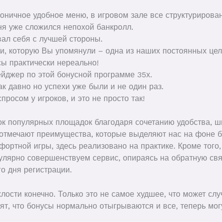
оничное удобное меню, в игровом зале все структурирован
ня уже сложился непохой банкролл.
ал себя с лучшей стороны.
и, которую Вы упомянули – одна из наших постоянных цел
сы практически нереально!
ейджер по этой бонусной программе 35х.
ак давно но успехи уже были и не один раз.
росом у игроков, и это не просто так!
сок популярных площадок благодаря сочетанию удобства, ш
н отмечают преимущества, которые выделяют нас на фоне 
мфортной игры, здесь реализовано на практике. Кроме того
улярно совершенствуем сервис, опираясь на обратную свя
го дня регистрации.
лости конечно. Только это не самое худшее, что может слу
ят, что бонусы нормально отыгрываются и все, теперь мо