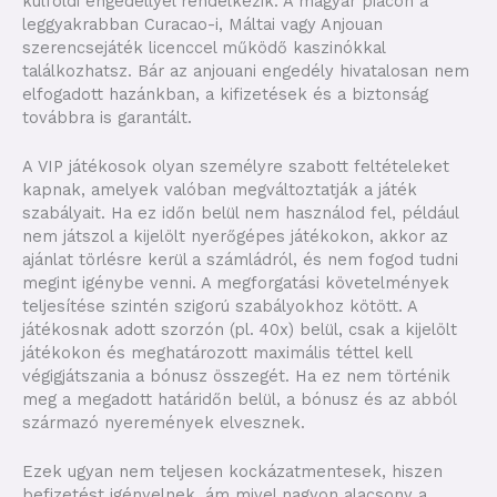
külföldi engedéllyel rendelkezik. A magyar piacon a
leggyakrabban Curacao-i, Máltai vagy Anjouan
szerencsejáték licenccel működő kaszinókkal
találkozhatsz. Bár az anjouani engedély hivatalosan nem
elfogadott hazánkban, a kifizetések és a biztonság
továbbra is garantált.
A VIP játékosok olyan személyre szabott feltételeket
kapnak, amelyek valóban megváltoztatják a játék
szabályait. Ha ez időn belül nem használod fel, például
nem játszol a kijelölt nyerőgépes játékokon, akkor az
ajánlat törlésre kerül a számládról, és nem fogod tudni
megint igénybe venni. A megforgatási követelmények
teljesítése szintén szigorú szabályokhoz kötött. A
játékosnak adott szorzón (pl. 40x) belül, csak a kijelölt
játékokon és meghatározott maximális téttel kell
végigjátszania a bónusz összegét. Ha ez nem történik
meg a megadott határidőn belül, a bónusz és az abból
származó nyeremények elvesznek.
Ezek ugyan nem teljesen kockázatmentesek, hiszen
befizetést igényelnek, ám mivel nagyon alacsony a