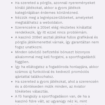
Ha szereted a pörgős, azonnali nyereményeket
kínáló játékokat, akkor a gyors játékok
kategóriájában érdemes körülnézned.
Nézzük meg a legnépszerűbbeket, amelyeket
megtalálhatsz a weboldalon.
Szerencsére a 20bet elég részletes kínálattal
rendelkezik, így itt ezzel nincs problémám.
A kaszinó 20Bet asztali játékai fullos grafikával és
pörgős játékmenettel várnak, így garantáltan nem
fogsz unatkozni.
Minden üdvözlő befizetési bónuszt bizonyos
alkalommal meg kell forgatni, a sportfogadástól
függően.
Így ha ellátogatsz a fogadóiroda honlapjára, akkor
számos új funkcióval és kedvező promóciós
ajánlattal találkozhatsz.
Ha szereted a gyors játékokat, ahol a szerencsén
és a döntéseden múlik minden, az Aviator
tökéletes választás.
A fő hangsúly a sportfogadáson van, de ha a
kaszinó fülre vált, az ugyanúgy néz ki, mint