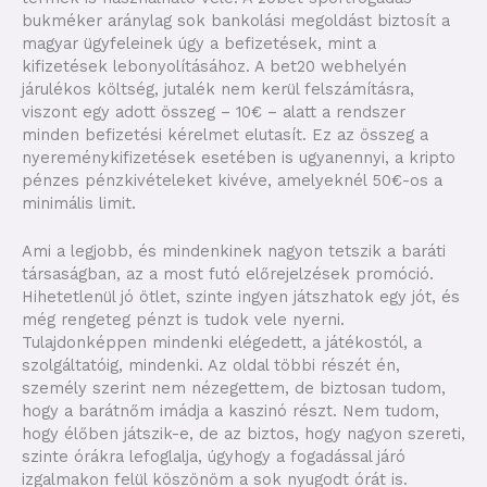
bukméker aránylag sok bankolási megoldást biztosít a
magyar ügyfeleinek úgy a befizetések, mint a
kifizetések lebonyolításához. A bet20 webhelyén
járulékos költség, jutalék nem kerül felszámításra,
viszont egy adott összeg – 10€ – alatt a rendszer
minden befizetési kérelmet elutasít. Ez az összeg a
nyereménykifizetések esetében is ugyanennyi, a kripto
pénzes pénzkivételeket kivéve, amelyeknél 50€-os a
minimális limit.
Ami a legjobb, és mindenkinek nagyon tetszik a baráti
társaságban, az a most futó előrejelzések promóció.
Hihetetlenül jó ötlet, szinte ingyen játszhatok egy jót, és
még rengeteg pénzt is tudok vele nyerni.
Tulajdonképpen mindenki elégedett, a játékostól, a
szolgáltatóig, mindenki. Az oldal többi részét én,
személy szerint nem nézegettem, de biztosan tudom,
hogy a barátnőm imádja a kaszinó részt. Nem tudom,
hogy élőben játszik-e, de az biztos, hogy nagyon szereti,
szinte órákra lefoglalja, úgyhogy a fogadással járó
izgalmakon felül köszönöm a sok nyugodt órát is.