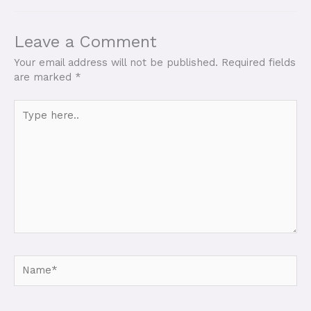
Leave a Comment
Your email address will not be published.
Required fields
are marked
*
Type
here..
Name*