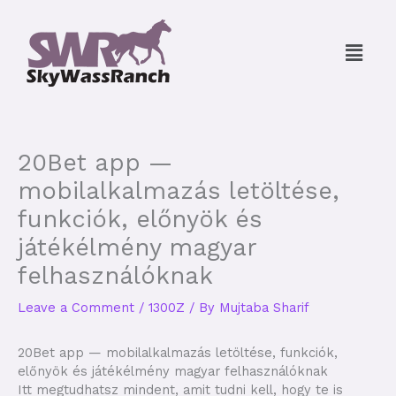
Skip
to
Menu
content
20Bet app —
mobilalkalmazás letöltése,
funkciók, előnyök és
játékélmény magyar
felhasználóknak
Leave a Comment
/
1300Z
/ By
Mujtaba Sharif
20Bet app — mobilalkalmazás letöltése, funkciók,
előnyök és játékélmény magyar felhasználóknak
Itt megtudhatsz mindent, amit tudni kell, hogy te is