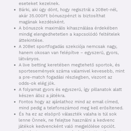
eseteket kezelnek.
Bárki, aki úgy dönt, hogy regisztrál a 20Bet-nél,
akár 35.000Ft bónuszpénzt is biztosíthat
magának kezdésként.
A bónuszok maximális kihasználása érdekében
mindig elengedhetetlen a kapcsolódó feltételek
áttekintése.
A 20Bet sportfogadás szekciója nemcsak nagy,
hanem okosan van felépítve – egyszerű, gyors,
látványos.
A live betting keretében megtehető sportok, és
sportesemények száma valamivel kevesebb, mint
a pre-match fogadási részlegben, viszont az
odds-ok elég jók.
A folyamat gyors és egyszerű, így pillanatok alatt
készen állsz a játékra.
Fontos hogy az ajánlathoz mind az email címed,
mind pedig a telefonszámod meg kell erősítened.
És ha ez az elsöprő választék valaha is túl sok
lenne Önnek, ne felejtse használni a kedvenc
játékok kedvencként való megjelölése opciót.