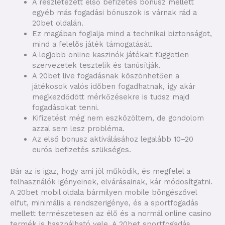
A részletezett első befizetés bónusz mellett
egyéb más fogadási bónuszok is várnak rád a
20bet oldalán.
Ez magában foglalja mind a technikai biztonságot,
mind a felelős játék támogatását.
A legjobb online kaszinók játékait független
szervezetek tesztelik és tanúsítják.
A 20bet live fogadásnak köszönhetően a
játékosok valós időben fogadhatnak, így akár
megkezdődött mérkőzésekre is tudsz majd
fogadásokat tenni.
Kifizetést még nem eszközöltem, de gondolom
azzal sem lesz probléma.
Az első bonusz aktiválásához legalább 10–20
eurós befizetés szükséges.
Bár az is igaz, hogy ami jól működik, és megfelel a
felhasználók igényeinek, elvárásainak, kár módosítgatni.
A 20bet mobil oldala bármilyen mobile böngészővel
elfut, minimális a rendszerigénye, és a sportfogadás
mellett természetesen az élő és a normál online casino
termék is használható vele. A 20bet sportfogadás