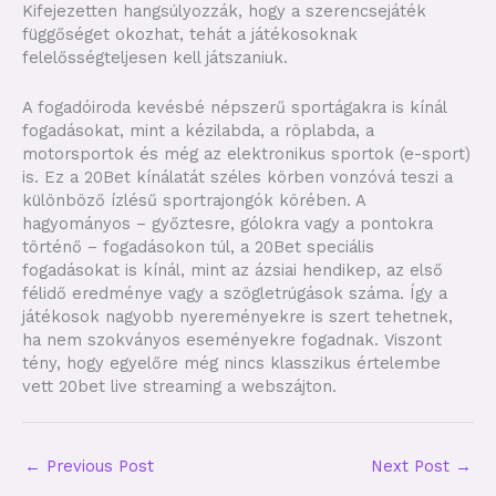
Kifejezetten hangsúlyozzák, hogy a szerencsejáték
függőséget okozhat, tehát a játékosoknak
felelősségteljesen kell játszaniuk.
A fogadóiroda kevésbé népszerű sportágakra is kínál
fogadásokat, mint a kézilabda, a röplabda, a
motorsportok és még az elektronikus sportok (e-sport)
is. Ez a 20Bet kínálatát széles körben vonzóvá teszi a
különböző ízlésű sportrajongók körében. A
hagyományos – győztesre, gólokra vagy a pontokra
történő – fogadásokon túl, a 20Bet speciális
fogadásokat is kínál, mint az ázsiai hendikep, az első
félidő eredménye vagy a szögletrúgások száma. Így a
játékosok nagyobb nyereményekre is szert tehetnek,
ha nem szokványos eseményekre fogadnak. Viszont
tény, hogy egyelőre még nincs klasszikus értelembe
vett 20bet live streaming a webszájton.
←
Previous Post
Next Post
→