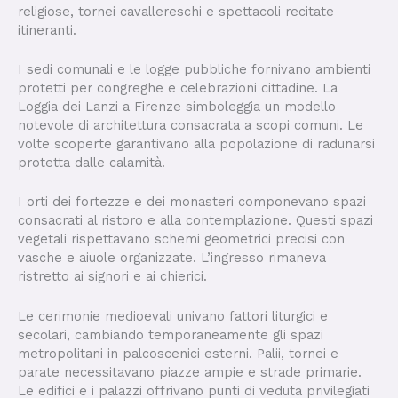
religiose, tornei cavallereschi e spettacoli recitate
itineranti.
I sedi comunali e le logge pubbliche fornivano ambienti
protetti per congreghe e celebrazioni cittadine. La
Loggia dei Lanzi a Firenze simboleggia un modello
notevole di architettura consacrata a scopi comuni. Le
volte scoperte garantivano alla popolazione di radunarsi
protetta dalle calamità.
I orti dei fortezze e dei monasteri componevano spazi
consacrati al ristoro e alla contemplazione. Questi spazi
vegetali rispettavano schemi geometrici precisi con
vasche e aiuole organizzate. L’ingresso rimaneva
ristretto ai signori e ai chierici.
Le cerimonie medioevali univano fattori liturgici e
secolari, cambiando temporaneamente gli spazi
metropolitani in palcoscenici esterni. Palii, tornei e
parate necessitavano piazze ampie e strade primarie.
Le edifici e i palazzi offrivano punti di veduta privilegiati