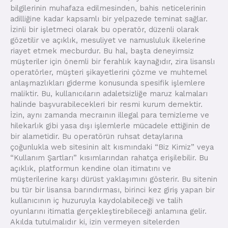
bilgilerinin muhafaza edilmesinden, bahis neticelerinin
adilliğine kadar kapsamlı bir yelpazede teminat sağlar.
İzinli bir işletmeci olarak bu operatör, düzenli olarak
gözetilir ve açıklık, mesuliyet ve namusluluk ilkelerine
riayet etmek mecburdur. Bu hal, başta deneyimsiz
müşteriler için önemli bir ferahlık kaynağıdır, zira lisanslı
operatörler, müşteri şikayetlerini çözme ve muhtemel
anlaşmazlıkları giderme konusunda spesifik işlemlere
maliktir. Bu, kullanıcıların adaletsizliğe maruz kalmaları
halinde başvurabilecekleri bir resmi kurum demektir.
İzin, aynı zamanda mecraının illegal para temizleme ve
hilekarlık gibi yasa dışı işlemlerle mücadele ettiğinin de
bir alametidir. Bu operatörün ruhsat detaylarına
çoğunlukla web sitesinin alt kısmındaki “Biz Kimiz” veya
“Kullanım Şartları” kısımlarından rahatça erişilebilir. Bu
açıklık, platformun kendine olan itimatını ve
müşterilerine karşı dürüst yaklaşımını gösterir. Bu sitenin
bu tür bir lisansa barındırması, birinci kez giriş yapan bir
kullanıcının iç huzuruyla kaydolabileceği ve talih
oyunlarını itimatla gerçekleştirebileceği anlamına gelir.
Akılda tutulmalıdır ki, izin vermeyen sitelerden