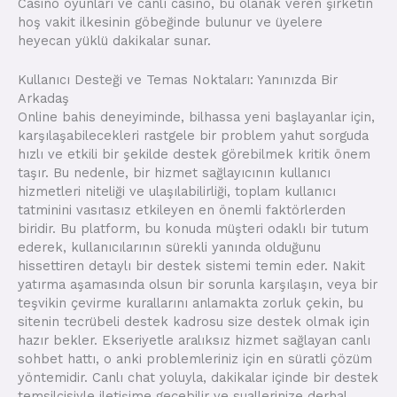
Casino oyunları ve canlı casino, bu olanak veren şirketin
hoş vakit ilkesinin göbeğinde bulunur ve üyelere
heyecan yüklü dakikalar sunar.
Kullanıcı Desteği ve Temas Noktaları: Yanınızda Bir
Arkadaş
Online bahis deneyiminde, bilhassa yeni başlayanlar için,
karşılaşabilecekleri rastgele bir problem yahut sorguda
hızlı ve etkili bir şekilde destek görebilmek kritik önem
taşır. Bu nedenle, bir hizmet sağlayıcının kullanıcı
hizmetleri niteliği ve ulaşılabilirliği, toplam kullanıcı
tatminini vasıtasız etkileyen en önemli faktörlerden
biridir. Bu platform, bu konuda müşteri odaklı bir tutum
ederek, kullanıcılarının sürekli yanında olduğunu
hissettiren detaylı bir destek sistemi temin eder. Nakit
yatırma aşamasında olsun bir sorunla karşılaşın, veya bir
teşvikin çevirme kurallarını anlamakta zorluk çekin, bu
sitenin tecrübeli destek kadrosu size destek olmak için
hazır bekler. Ekseriyetle aralıksız hizmet sağlayan canlı
sohbet hattı, o anki problemleriniz için en süratli çözüm
yöntemidir. Canlı chat yoluyla, dakikalar içinde bir destek
temsilcisiyle iletişime geçebilir ve suallerinize derhal