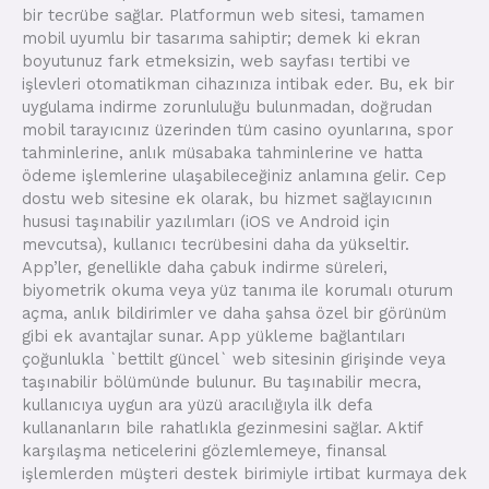
bir tecrübe sağlar. Platformun web sitesi, tamamen
mobil uyumlu bir tasarıma sahiptir; demek ki ekran
boyutunuz fark etmeksizin, web sayfası tertibi ve
işlevleri otomatikman cihazınıza intibak eder. Bu, ek bir
uygulama indirme zorunluluğu bulunmadan, doğrudan
mobil tarayıcınız üzerinden tüm casino oyunlarına, spor
tahminlerine, anlık müsabaka tahminlerine ve hatta
ödeme işlemlerine ulaşabileceğiniz anlamına gelir. Cep
dostu web sitesine ek olarak, bu hizmet sağlayıcının
hususi taşınabilir yazılımları (iOS ve Android için
mevcutsa), kullanıcı tecrübesini daha da yükseltir.
App’ler, genellikle daha çabuk indirme süreleri,
biyometrik okuma veya yüz tanıma ile korumalı oturum
açma, anlık bildirimler ve daha şahsa özel bir görünüm
gibi ek avantajlar sunar. App yükleme bağlantıları
çoğunlukla `bettilt güncel` web sitesinin girişinde veya
taşınabilir bölümünde bulunur. Bu taşınabilir mecra,
kullanıcıya uygun ara yüzü aracılığıyla ilk defa
kullananların bile rahatlıkla gezinmesini sağlar. Aktif
karşılaşma neticelerini gözlemlemeye, finansal
işlemlerden müşteri destek birimiyle irtibat kurmaya dek