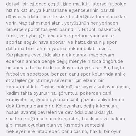
detaylı bir eğlence çeşitliliğine maliktir. İsterse futbolun
hızına katılın, ya kumarhane eğlencelerinin parıltılı
dünyasına dalın, bu site size beklediğiniz tüm olanakları
verir. Maç tahminleri alanı, yeryüzünün her yerinden
binlerce sportif faaliyeti barındırır. Futbol, basketbol,
tenis, voleybol gibi ana akım sporların yanı sıra, e-
sporlar, soğuk hava sporları ve hatta daha niş spor
dallarına bile tahmin yapma imkanı bulabilirsiniz.
Karşılaşma evveli iddiaların ek olarak, maç devam
ederken anında denge değişimleriyle hızlıca öngörüde
bulunma alternatifi de coşkuyu zirveye taşır. Bu, başta
futbol ve sepettopu benzeri canlı spor kollarında anlık
stratejiler geliştirmeyi sevenler için elzem bir
karakteristiktir. Casino bölümü ise sayısız kol oyunundan,
kadim tahta oyunlarına, görüntülü pokerden canlı
krupiyeler eşliğinde oynanan canlı gazino faaliyetlerine
dek tümünü barındırır. Kol oyunları, değişik konuları,
hususi avantaj devreleri ve dev ödül olasılıklarıyla
saatlerce eğlence sunarken, rulet, blackjack ve bakara
gibi masa oyunları plan ve kısmetin sentezini
bekleyenlere hitap eder. Canlı casino, hakiki bir oyun