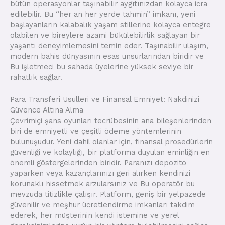
bütün operasyonlar taşınabilir aygıtınızdan kolayca icra
edilebilir. Bu “her an her yerde tahmin” imkanı, yeni
başlayanların kalabalık yaşam stillerine kolayca entegre
olabilen ve bireylere azami bükülebilirlik sağlayan bir
yaşantı deneyimlemesini temin eder. Taşınabilir ulaşım,
modern bahis dünyasının esas unsurlarından biridir ve
Bu işletmeci bu sahada üyelerine yüksek seviye bir
rahatlık sağlar.
Para Transferi Usulleri ve Finansal Emniyet: Nakdinizi
Güvence Altına Alma
Çevrimiçi şans oyunları tecrübesinin ana bileşenlerinden
biri de emniyetli ve çeşitli ödeme yöntemlerinin
bulunuşudur. Yeni dahil olanlar için, finansal prosedürlerin
güvenliği ve kolaylığı, bir platforma duyulan eminliğin en
önemli göstergelerinden biridir. Paranızı depozito
yaparken veya kazançlarınızı geri alırken kendinizi
korunaklı hissetmek arzularsınız ve Bu operatör bu
mevzuda titizlikle çalışır. Platform, geniş bir yelpazede
güvenilir ve meşhur ücretlendirme imkanları takdim
ederek, her müşterinin kendi istemine ve yerel