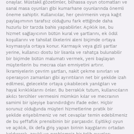
onaylar. Müstakil gözetimler, bilhassa oyun otomatları ve
sanal masa oyunları gibi kumarhane oyunlarında önemli
öneme sahiptir. Kullanıcılar, her çevirmenin veya kağıt
paylaşımının tarafsız olduğunu fark ettiğinde daha
huzurlu bir tarzda bahis yapabilirler. Açıklık ise, bu
hizmet sağlayıcının bütün kural ve şartlarını, ek ödül
koşullarını ve tahsilat ilkelerini aleni biçimde ortaya
koymasıyla ortaya konur. Karmaşık veya gizli şartlar
yerine, kullanıcı dostu bir lisanla ve rahatça bulunabilir
bir biçimde bütün malumatı vermek, yeni başlayan
müşterilerin bu mecraa olan emniyetini artırır.
İkramiyelerin çevrim şartları, nakit çekme sınırları ve
operasyon zamanları gibi ayrıntıların net bir şekilde izah
edilmesi, gelecekte ortaya çıkabilecek yanılgıları ve
hayal kırıklıklarını önler. Bu berraklık tutum, kullanıcıların
akılcı tercihler vermesini mümkün kılar ve mecraının
samimi bir işleyişe barındırdığını ifade eder. Hiçbir
sorunuz olduğunda müşteri hizmetlerine pratik bir
şekilde erişebilmeniz ve net cevaplar temin edebilmeniz
de bu şeffaflık prensibinin bir parçasıdır. Eşitlikçi oyun
ve açıklık, ilk defa giriş yapan birinin kaygılarını ortadan
kaldırarak, zevkli ve problemsiz bir talih oyunları