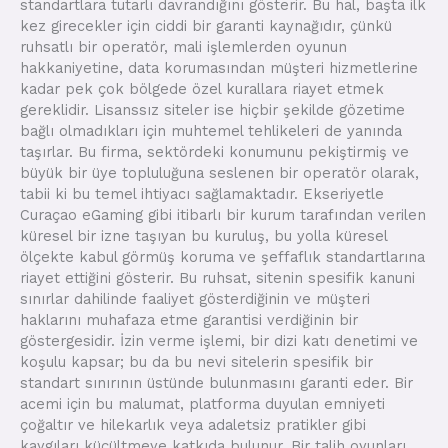
standartlara tutarlı davrandığını gösterir. Bu hal, başta ilk
kez girecekler için ciddi bir garanti kaynağıdır, çünkü
ruhsatlı bir operatör, mali işlemlerden oyunun
hakkaniyetine, data korumasından müşteri hizmetlerine
kadar pek çok bölgede özel kurallara riayet etmek
gereklidir. Lisanssız siteler ise hiçbir şekilde gözetime
bağlı olmadıkları için muhtemel tehlikeleri de yanında
taşırlar. Bu firma, sektördeki konumunu pekiştirmiş ve
büyük bir üye topluluğuna seslenen bir operatör olarak,
tabii ki bu temel ihtiyacı sağlamaktadır. Ekseriyetle
Curaçao eGaming gibi itibarlı bir kurum tarafından verilen
küresel bir izne taşıyan bu kuruluş, bu yolla küresel
ölçekte kabul görmüş koruma ve şeffaflık standartlarına
riayet ettiğini gösterir. Bu ruhsat, sitenin spesifik kanuni
sınırlar dahilinde faaliyet gösterdiğinin ve müşteri
haklarını muhafaza etme garantisi verdiğinin bir
göstergesidir. İzin verme işlemi, bir dizi katı denetimi ve
koşulu kapsar; bu da bu nevi sitelerin spesifik bir
standart sınırının üstünde bulunmasını garanti eder. Bir
acemi için bu malumat, platforma duyulan emniyeti
çoğaltır ve hilekarlık veya adaletsiz pratikler gibi
kaygıları küçültmeye katkıda bulunur. Bir talih oyunları