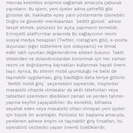
mecraa kesintisiz erişimini sağlamak amacıyla çabucak
yayınlanır. Bu işlem, yeni üyeler adına çetrefilli gibi
görünse de, hakikatte epey yalın yöntemlerle izlenebilir.
Doğru ve güvenilir menbalardan `bettilt güncel` adresi
tespit etmek, pürüzsüz bir açılış yapmanın temelidir.
Emniyetli platformlar arasında Bu sağlayıcının resmi
sosyal medya hesapları (Twitter, Instagram gibi), e-posta
duyuruları (eğer bültenlere üye olduysanız) ve itimat
edilir talih oyunları değerlendirme siteleri bulunur. Taklit
sitelerden ve dolandırıcılardan korunmak için her zaman
resmi ve doğrulanmış kaynakları kullanmak hayati önem
taşır. Ayrıca, Bu sitenin mobil uyumluluğu ve belki de
taşınabilir uygulaması, giriş basitliğini daha ileriye götürür.
`Bettilt mobil giriş` seçenekleri sayesinde, müşteriler
masaüstü cihazda olmasalar da akıllı telefonları veya
tabletleri üzerinden diledikleri zaman ve yerden tahmin
yapma keyfini yaşayabilirler. Bu esneklik, bilhassa
seyahat eden veya masaüstü cihazı olmayan yeni üyeler
için büyük bir avantajdır. Pürüzsüz bir başlama amacıyla,
yenilenen adrese erişim ve taşınabilir giriş fırsatları, bu
operatörü cezbedici yapan önemli özelliklerdir.