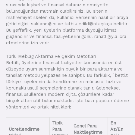
sırasında kişisel ve finansal datanızın emniyette
bulunduğundan mutmain olabilirsiniz. Bu sitenin
mahremiyet ilkeleri da, kullanıcı verilerinin nasıl bir araya
getirildiğini, saklandığını ve tatbik edildiğini açıkça belirtir.
Bu şeffaflık, yeni üyelerin platforma duyduğu itimatı
güçlendirir ve finansal faaliyetlerini gönül rahatlığıyla icra
etmelerine izin verir.
Türlü Meblağ Aktarma ve Çekim Metotları
Bettilt, üyelerine finansal faaliyetler konusunda en üst
düzeyde uyum sunmak için büyük bir para aktarma ve
tahsilat metodu yelpazesine sahiptir. Bu farklılık, `bettilt
türkiye` üyelerinin da kendilerine en münasip, hızlı ve
korunaklı usulü seçmelerine olanak tanır. Geleneksel
finansal usullerden modern dijital çözümlere kadar
birçok alternatif bulunmaktadır. İşte bazı popüler ödeme
yöntemleri ve ortak nitelikleri:
Tipik
En
Genel Para
Ücretlendirme
Para
Az/En
Naktileştirme