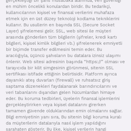
gerçekleştiği bir şans müsabaka alanında, veri güvenliği
en mühim öncelikli konulardan biridir. Bu tedarikçi,
kullanıcılarının kişisel ve finansal verilerini muhafaza
etmek için en üst düzey teknoloji kodlama tekniklerini
kullanır. Bu usullerin en başında SSL (Secure Socket
Layer) şifrelemesi gelir. SSL, web sitesi ile müşteri
arasında gönderilen tüm bilgilerin (şifreler, kredi kartı
bilgileri, kişisel kimlik bilgileri vb.) şifrelenerek emniyetli
bir biçimde transfer edilmesini temin eder. Bu
aracılığıyla, üçüncü şahısların bu datalara izinsiz ulaşımı
önlenir. Web sitesi adresinin başında “https://” olması ve
tarayıcıda bir kilit simgesinin görünmesi, sitenin SSL
sertifikası istifade ettiğinin belirtisidir. Platform ayrıca
dayanıklı ateş duvarları (firewall) ve ruhsatsız giriş
saptama düzenekleri faydalanarak barındırıcılarını ve
veri tabanlarını dışarıdan gelen hücumlardan himaye
eder. Bu koruma tedbirleri, üyelerin finansal işlemlerini
gerçekleştirirken veya kişisel datalarını girerken
tamamen güvende olduklarından emin olmalarını sağlar.
Bilgi emniyetinin yanı sıra, Bu sitenin bilgi koruma kuralı
da müşterilerin datalarıyla nasıl işlem yapıldığını
sarahaten gösterir. Bu ilke, kişisel verilerin hangi