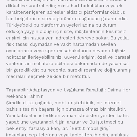
dikkatlice kontrol edin; minik harf farklılıkları veya ek
karakterler içeren adresler aldatıcı platformlar olabilir.
İzin belgelerinin sitede görünür olduğundan garanti edin.
Türkiye’deki bu platformun üyeleri adına bu durum
oldukça yaygın olduğu için site, müşterilerinin kesintisiz
erişimi için hızlıca yeni adresleri devreye sokar. Bu yolla,
risk tasası duymadan ve vakit harcamadan sevilen
oyunlarınıza veya spor müsabakalarına devam ettiğiniz
noktadan ilerleyebilirsiniz. Güvenli erişim, özel ve parasal
verilerinizin muhafaza edilmesi bakımından de yaşamsal
bir gerekliliktir; bu nedenle, sürekli resmi ve doğrulanmış
mecraları seçmek zekice bir metottur.
Taşınabilir Adaptasyon ve Uygulama Rahatlığı: Daima Her
Mekanda Tahmin
Şimdiki dijital çağında, mobil erişilebilirlik, bir internet
bahis sitesinin başarısı için olmazsa olmaz bir niteliktir.
Yeni katılanlar, istedikleri zaman istedikleri yerden bahis
yapabilme uyarlanabilirliğini ararlar ve Bu işletmeci bu
beklentiyi fazlasıyla karşılar. `Bettilt mobil giriş`
imkanları, cep telefonu veya tablet tercih edin, aralıksız