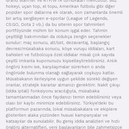
Grand Slam’ler ve ATP/WTA turnuvaları mevcuttur. Buz
hokeyi, uçan top, el topu, Amerikan futbolu gibi diğer
popüler spor dallarına ek olarak, son zamanlarda önemli
bir artış sergileyen e-sporlar (League of Legends,
CS:GO, Dota 2 vb.) da bu sitenin spor tahminleri
portföyünde mühim bir konum işgal eder. Tahmin
çeşitliliği bakımından da oldukça zengin seçenekler
sunulur: maç sonucu, alt/üst, dezavantaj, başlangıç
devresi/müsabaka sonucu, köşe vuruşu iddiaları, kart
bahisleri ve futbolcuya özel iddialar misali çok sayıda
çeşitli imkanla kuponunuzu kişiselleştirebilirsiniz. Anlık
öngörü kısmı ise, karşılaşmalar sürerken o anda
öngörüde bulunma olanağı sağlayarak coşkuyu katlar.
Müsabakanın ilerleyişine uygun şekilde sürekli değişen
oranlar, stratejik kararlar almanızı gerektirir. Nakit çıkışı
(iddia iptali) fonksiyonu aracılığıyla, müsabaka
tamamlanmadan önce faydanızı temin edebilirsiniz veya
olası bir kaybı minimize edebilirsiniz. Türkiye’deki bu
platformun pazarında, lokal müsabakalara ve ekiplere
gösterilen alaka yüzünden hususi kampanyalar ve
katsayılar da sunulabilir. Bu geniş iddia analizleri ve hızlı
öngörü alternatifleri, yeni başlayanların bile zahmetsizce