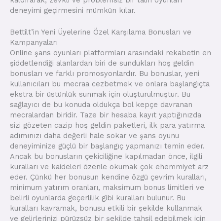
deneyimi geçirmesini mümkün kılar.
Bettilt’in Yeni Üyelerine Özel Karşılama Bonusları ve
Kampanyaları
Online şans oyunları platformları arasındaki rekabetin en
şiddetlendiği alanlardan biri de sundukları hoş geldin
bonusları ve farklı promosyonlardır. Bu bonuslar, yeni
kullanıcıları bu mecraa cezbetmek ve onlara başlangıçta
ekstra bir üstünlük sunmak için oluşturulmuştur. Bu
sağlayıcı de bu konuda oldukça bol kepçe davranan
mecralardan biridir. Taze bir hesaba kayıt yaptığınızda
sizi gözeten cazip hoş geldin paketleri, ilk para yatırma
adımınızı daha değerli hale sokar ve şans oyunu
deneyiminize güçlü bir başlangıç yapmanızı temin eder.
Ancak bu bonusların çekiciliğine kapılmadan önce, ilgili
kuralları ve kaideleri özenle okumak çok ehemmiyet arz
eder. Çünkü her bonusun kendine özgü çevrim kuralları,
minimum yatırım oranları, maksimum bonus limitleri ve
belirli oyunlarda geçerlilik gibi kuralları bulunur. Bu
kuralları kavramak, bonusu etkili bir şekilde kullanmak
ve gelirlerinizi pürüzsüz bir şekilde tahsil edebilmek için