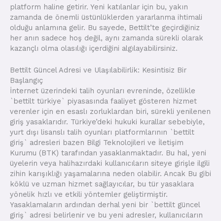
platform haline getirir. Yeni katılanlar için bu, yakın
zamanda de önemli üstünlüklerden yararlanma ihtimali
olduğu anlamına gelir. Bu sayede, Bettilt’te geçirdiğiniz
her anın sadece hoş değil, aynı zamanda sürekli olarak
kazançlı olma olasılığı içerdiğini algılayabilirsiniz.
Bettilt Güncel Adresi ve Ulaşılabilirlik: Kesintisiz Bir
Başlangıç
İnternet üzerindeki talih oyunları evreninde, özellikle
`bettilt türkiye` piyasasında faaliyet gösteren hizmet
verenler için en esaslı zorluklardan biri, sürekli yenilenen
giriş yasaklarıdır. Türkiye’deki hukuki kurallar sebebiyle,
yurt dışı lisanslı talih oyunları platformlarının `bettilt
giriş` adresleri bazen Bilgi Teknolojileri ve İletişim
Kurumu (BTK) tarafından yasaklanmaktadır. Bu hal, yeni
üyelerin veya halihazırdaki kullanıcıların siteye girişle ilgili
zihin karışıklığı yaşamalarına neden olabilir. Ancak Bu gibi
köklü ve uzman hizmet sağlayıcılar, bu tür yasaklara
yönelik hızlı ve etkili yöntemler geliştirmiştir.
Yasaklamaların ardından derhal yeni bir `bettilt güncel
giriş` adresi belirlenir ve bu yeni adresler, kullanıcıların