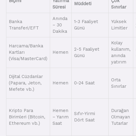
Biçimi
Yatırma
Çok
Müddeti
Süresi
Sınırlar
Anında
Banka
1-3 Faaliyet
Yüksek
– 30
Transferi/EFT
Günü
Limitler
Dakika
Kolay
Harcama/Banka
2-5 Faaliyet
kullanım,
Kartları
Hemen
Günü
anında
(Visa/MasterCard)
yatırım
Dijital Cüzdanlar
Orta
(Papara, Jeton,
Hemen
0-24 Saat
Sınırlar
Mefete vb.)
Kripto Para
Hemen
Durağan
Sıfır-Yirmi
Birimleri (Bitcoin,
– Yarım
Olmayan
Dört Saat
Ethereum vb.)
Saat
Tutarlar