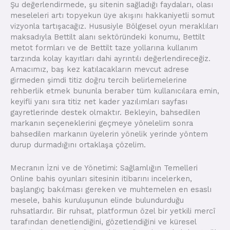
Şu değerlendirmede, şu sitenin sağladığı faydaları, olası
meseleleri artı topyekun üye akışını hakkaniyetli somut
vizyonla tartışacağız. Hususiyle Bölgesel oyun meraklıları
maksadıyla Bettilt alanı sektöründeki konumu, Bettilt
metot formları ve de Bettilt taze yollarına kullanım
tarzında kolay kayıtları dahi ayrıntılı değerlendireceğiz.
Amacımız, baş kez katılacakların mevcut adrese
girmeden şimdi titiz doğru tercih belirlemelerine
rehberlik etmek bununla beraber tüm kullanıcılara emin,
keyifli yanı sıra titiz net kader yazılımları sayfası
gayretlerinde destek olmaktır. Bekleyin, bahsedilen
markanın seçeneklerini geçmeye yönelelim sonra
bahsedilen markanın üyelerin yönelik yerinde yöntem
durup durmadığını ortaklaşa çözelim.
Mecranın İzni ve de Yönetimi: Sağlamlığın Temelleri
Online bahis oyunları sitesinin itibarını incelerken,
başlangıç bakılması gereken ve muhtemelen en esaslı
mesele, bahis kuruluşunun elinde bulundurduğu
ruhsatlardır. Bir ruhsat, platformun özel bir yetkili mercî
tarafından denetlendiğini, gözetlendiğini ve küresel