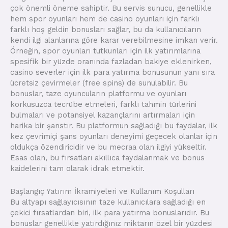
çok önemli öneme sahiptir. Bu servis sunucu, genellikle
hem spor oyunları hem de casino oyunları için farklı
farklı hoş geldin bonusları sağlar, bu da kullanıcıların
kendi ilgi alanlarına göre karar verebilmesine imkan verir.
Örneğin, spor oyunları tutkunları için ilk yatırımlarına
spesifik bir yüzde oranında fazladan bakiye eklenirken,
casino severler için ilk para yatırma bonusunun yanı sıra
ücretsiz çevirmeler (free spins) de sunulabilir. Bu
bonuslar, taze oyuncuların platformu ve oyunları
korkusuzca tecrübe etmeleri, farklı tahmin türlerini
bulmaları ve potansiyel kazançlarını artırmaları için
harika bir şanstır. Bu platformun sağladığı bu faydalar, ilk
kez çevrimiçi şans oyunları deneyimi geçecek olanlar için
oldukça özendiricidir ve bu mecraa olan ilgiyi yükseltir.
Esas olan, bu fırsatları akıllıca faydalanmak ve bonus
kaidelerini tam olarak idrak etmektir.
Başlangıç Yatırım İkramiyeleri ve Kullanım Koşulları
Bu altyapı sağlayıcısının taze kullanıcılara sağladığı en
çekici fırsatlardan biri, ilk para yatırma bonuslarıdır. Bu
bonuslar genellikle yatırdığınız miktarın özel bir yüzdesi