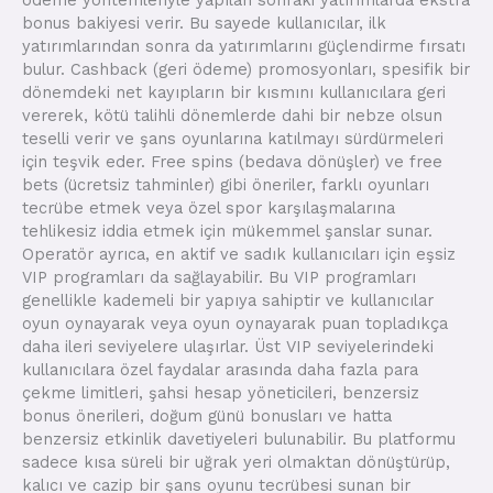
bonus bakiyesi verir. Bu sayede kullanıcılar, ilk
yatırımlarından sonra da yatırımlarını güçlendirme fırsatı
bulur. Cashback (geri ödeme) promosyonları, spesifik bir
dönemdeki net kayıpların bir kısmını kullanıcılara geri
vererek, kötü talihli dönemlerde dahi bir nebze olsun
teselli verir ve şans oyunlarına katılmayı sürdürmeleri
için teşvik eder. Free spins (bedava dönüşler) ve free
bets (ücretsiz tahminler) gibi öneriler, farklı oyunları
tecrübe etmek veya özel spor karşılaşmalarına
tehlikesiz iddia etmek için mükemmel şanslar sunar.
Operatör ayrıca, en aktif ve sadık kullanıcıları için eşsiz
VIP programları da sağlayabilir. Bu VIP programları
genellikle kademeli bir yapıya sahiptir ve kullanıcılar
oyun oynayarak veya oyun oynayarak puan topladıkça
daha ileri seviyelere ulaşırlar. Üst VIP seviyelerindeki
kullanıcılara özel faydalar arasında daha fazla para
çekme limitleri, şahsi hesap yöneticileri, benzersiz
bonus önerileri, doğum günü bonusları ve hatta
benzersiz etkinlik davetiyeleri bulunabilir. Bu platformu
sadece kısa süreli bir uğrak yeri olmaktan dönüştürüp,
kalıcı ve cazip bir şans oyunu tecrübesi sunan bir