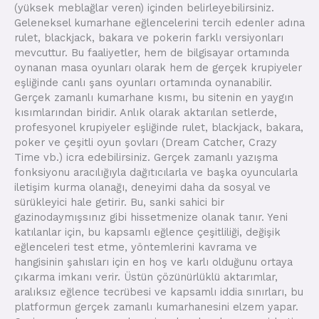
(yüksek meblağlar veren) içinden belirleyebilirsiniz.
Geleneksel kumarhane eğlencelerini tercih edenler adına
rulet, blackjack, bakara ve pokerin farklı versiyonları
mevcuttur. Bu faaliyetler, hem de bilgisayar ortamında
oynanan masa oyunları olarak hem de gerçek krupiyeler
eşliğinde canlı şans oyunları ortamında oynanabilir.
Gerçek zamanlı kumarhane kısmı, bu sitenin en yaygın
kısımlarından biridir. Anlık olarak aktarılan setlerde,
profesyonel krupiyeler eşliğinde rulet, blackjack, bakara,
poker ve çeşitli oyun şovları (Dream Catcher, Crazy
Time vb.) icra edebilirsiniz. Gerçek zamanlı yazışma
fonksiyonu aracılığıyla dağıtıcılarla ve başka oyuncularla
iletişim kurma olanağı, deneyimi daha da sosyal ve
sürükleyici hale getirir. Bu, sanki sahici bir
gazinodaymışsınız gibi hissetmenize olanak tanır. Yeni
katılanlar için, bu kapsamlı eğlence çeşitliliği, değişik
eğlenceleri test etme, yöntemlerini kavrama ve
hangisinin şahısları için en hoş ve karlı olduğunu ortaya
çıkarma imkanı verir. Üstün çözünürlüklü aktarımlar,
aralıksız eğlence tecrübesi ve kapsamlı iddia sınırları, bu
platformun gerçek zamanlı kumarhanesini elzem yapar.