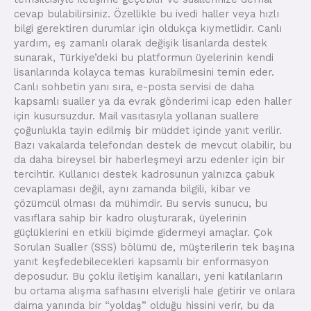
cevap bulabilirsiniz. Özellikle bu ivedi haller veya hızlı
bilgi gerektiren durumlar için oldukça kıymetlidir. Canlı
yardım, eş zamanlı olarak değişik lisanlarda destek
sunarak, Türkiye’deki bu platformun üyelerinin kendi
lisanlarında kolayca temas kurabilmesini temin eder.
Canlı sohbetin yanı sıra, e-posta servisi de daha
kapsamlı sualler ya da evrak gönderimi icap eden haller
için kusursuzdur. Mail vasıtasıyla yollanan suallere
çoğunlukla tayin edilmiş bir müddet içinde yanıt verilir.
Bazı vakalarda telefondan destek de mevcut olabilir, bu
da daha bireysel bir haberleşmeyi arzu edenler için bir
tercihtir. Kullanıcı destek kadrosunun yalnızca çabuk
cevaplaması değil, aynı zamanda bilgili, kibar ve
çözümcül olması da mühimdir. Bu servis sunucu, bu
vasıflara sahip bir kadro oluşturarak, üyelerinin
güçlüklerini en etkili biçimde gidermeyi amaçlar. Çok
Sorulan Sualler (SSS) bölümü de, müşterilerin tek başına
yanıt keşfedebilecekleri kapsamlı bir enformasyon
deposudur. Bu çoklu iletişim kanalları, yeni katılanların
bu ortama alışma safhasını elverişli hale getirir ve onlara
daima yanında bir “yoldaş” olduğu hissini verir, bu da