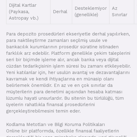
Dijital Kartlar
Desteklemiyor
Az
(Paykasa,
Derhal
(genellikle)
Sınırlar
Astropay vb.)
Para depozito prosedürleri ekseriyetle derhal yapılırken,
para naktileştirme zamanları seçilmiş usule ve
bankacılık kurumlarının prosedür süratine istinaden
farklılık arz edebilir. Platform genellikle çekim taleplerini
seri bir biçimde işleme alır, ancak banka veya dijital
cüzdan tedarikçisinin işlem süresi bu zamanı etkileyebilir.
Yeni katılanlar için, her usulün avantaj ve dezavantajlarını
kavramak ve kendi ihtiyaçlarına en münasip olanı
belirlemek önemlidir. En az ve en çok sınırlar da
müşterilerin para denetimi açısından hesaba katması
lüzumlu hayati unsurlardır. Bu sitenin bu türlülüğü, tüm
üyelerin rahatlıkla finansal prosedürlerini
gerçekleştirebilmesini temin eder.
Kodlama Metotları ve Bilgi Koruma Politikaları
Online bir platformda, özellikle finansal faaliyetlerin