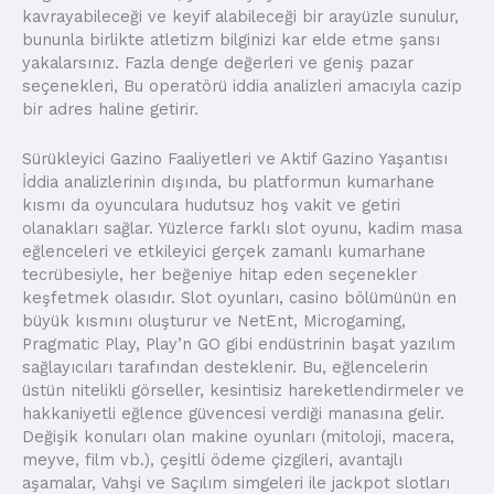
kavrayabileceği ve keyif alabileceği bir arayüzle sunulur,
bununla birlikte atletizm bilginizi kar elde etme şansı
yakalarsınız. Fazla denge değerleri ve geniş pazar
seçenekleri, Bu operatörü iddia analizleri amacıyla cazip
bir adres haline getirir.
Sürükleyici Gazino Faaliyetleri ve Aktif Gazino Yaşantısı
İddia analizlerinin dışında, bu platformun kumarhane
kısmı da oyunculara hudutsuz hoş vakit ve getiri
olanakları sağlar. Yüzlerce farklı slot oyunu, kadim masa
eğlenceleri ve etkileyici gerçek zamanlı kumarhane
tecrübesiyle, her beğeniye hitap eden seçenekler
keşfetmek olasıdır. Slot oyunları, casino bölümünün en
büyük kısmını oluşturur ve NetEnt, Microgaming,
Pragmatic Play, Play’n GO gibi endüstrinin başat yazılım
sağlayıcıları tarafından desteklenir. Bu, eğlencelerin
üstün nitelikli görseller, kesintisiz hareketlendirmeler ve
hakkaniyetli eğlence güvencesi verdiği manasına gelir.
Değişik konuları olan makine oyunları (mitoloji, macera,
meyve, film vb.), çeşitli ödeme çizgileri, avantajlı
aşamalar, Vahşi ve Saçılım simgeleri ile jackpot slotları