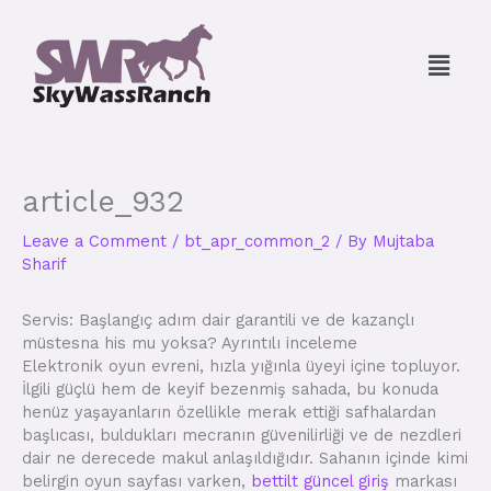
Skip
to
Menu
content
article_932
Leave a Comment
/
bt_apr_common_2
/ By
Mujtaba
Sharif
Servis: Başlangıç adım dair garantili ve de kazançlı
müstesna his mu yoksa? Ayrıntılı inceleme
Elektronik oyun evreni, hızla yığınla üyeyi içine topluyor.
İlgili güçlü hem de keyif bezenmiş sahada, bu konuda
henüz yaşayanların özellikle merak ettiği safhalardan
başlıcası, buldukları mecranın güvenilirliği ve de nezdleri
dair ne derecede makul anlaşıldığıdır. Sahanın içinde kimi
belirgin oyun sayfası varken,
bettilt güncel giriş
markası