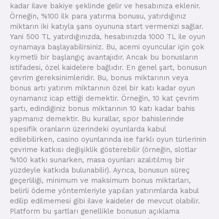
kadar ilave bakiye şeklinde gelir ve hesabınıza eklenir.
Örneğin, %100 ilk para yatırma bonusu, yatırdığınız
miktarın iki katıyla şans oyununa start vermenizi sağlar.
Yani 500 TL yatırdığınızda, hesabınızda 1000 TL ile oyun
oynamaya başlayabilirsiniz. Bu, acemi oyuncular için çok
kıymetli bir başlangıç avantajıdır. Ancak bu bonusların
istifadesi, özel kaidelere bağlıdır. En genel şart, bonusun
çevrim gereksinimleridir. Bu, bonus miktarının veya
bonus artı yatırım miktarının özel bir katı kadar oyun
oynamanız icap ettiği demektir. Örneğin, 10 kat çevrim
şartı, edindiğiniz bonus miktarının 10 katı kadar bahis
yapmanız demektir. Bu kurallar, spor bahislerinde
spesifik oranların üzerindeki oyunlarda kabul
edilebilirken, casino oyunlarında ise farklı oyun türlerinin
çevrime katkısı değişiklik gösterebilir (örneğin, slotlar
%100 katkı sunarken, masa oyunları azalıtılmış bir
yüzdeyle katkıda bulunabilir). Ayrıca, bonusun süreç
geçerliliği, minimum ve maksimum bonus miktarları,
belirli ödeme yöntemleriyle yapılan yatırımlarda kabul
edilip edilmemesi gibi ilave kaideler de mevcut olabilir.
Platform bu şartları genellikle bonusun açıklama