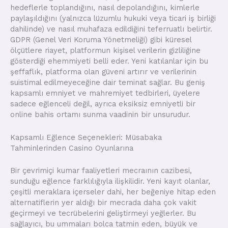
hedeflerle toplandığını, nasıl depolandığını, kimlerle
paylaşıldığını (yalnızca lüzumlu hukuki veya ticari iş birliği
dahilinde) ve nasıl muhafaza edildiğini teferruatlı belirtir.
GDPR (Genel Veri Koruma Yönetmeliği) gibi küresel
ölçütlere riayet, platformun kişisel verilerin gizliliğine
gösterdiği ehemmiyeti belli eder. Yeni katılanlar için bu
şeffaflık, platforma olan güveni artırır ve verilerinin
suistimal edilmeyeceğine dair teminat sağlar. Bu geniş
kapsamlı emniyet ve mahremiyet tedbirleri, üyelere
sadece eğlenceli değil, ayrıca eksiksiz emniyetli bir
online bahis ortamı sunma vaadinin bir unsurudur.
Kapsamlı Eğlence Seçenekleri: Müsabaka
Tahminlerinden Casino Oyunlarına
Bir çevrimiçi kumar faaliyetleri mecraının cazibesi,
sunduğu eğlence farklılığıyla ilişkilidir. Yeni kayıt olanlar,
çeşitli meraklara içerseler dahi, her beğeniye hitap eden
alternatiflerin yer aldığı bir mecrada daha çok vakit
geçirmeyi ve tecrübelerini geliştirmeyi yeğlerler. Bu
sağlayıcı, bu ummaları bolca tatmin eden, büyük ve