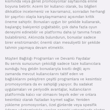
kısmında veya genel promosyonlar sayfasında enine
boyuna belirtir. Acemi bir kullanıcı olarak, bu bilgileri
dikkatlice incelemeniz ve kavramanız, sonradan herhangi
bir şaşırtıcı olayla karşılaşmamanız açısından kritik
öneme sahiptir. Bonusları uygun bir şekilde kullanarak,
başlangıç bakiyenizi çoğaltabilir, çok daha fazla oyun
deneyimi edinebilir ve platformu daha iyi tanıma fırsatı
bulabilirsiniz. Aklınızda bulundurun, bonuslar sadece
birer enstrümandır; önemli olan mesuliyetli bir şekilde
tahmin yapmaya devam etmektir.
Müşteri Bağlılığı Programları ve Devamlı Faydalar
Bu servis sunucunun çekiciliği sadece taze kullanıcılara
sunduğu hoş geldin bonuslarıyla kısıtlı değil; aynı
zamanda mevcut kullanıcılarını taltif eden ve
bağlılıklarını pekiştiren çeşitli programlara ve kesintisiz
promosyonlara da ev sahipliği yapıyor. Bu sadakat
uygulamaları ve periyodik avantajlar, kullanıcıların
platformda kalıcı var olmasını teşvik eder ve onlara
kesintisiz olarak fazladan kıymet sağlar. Yeniden
yükleme promosyonları, özel günlerde veya spesifik
ödeme yöntemleriyle yapılan sonraki yatırımlarda ekstra