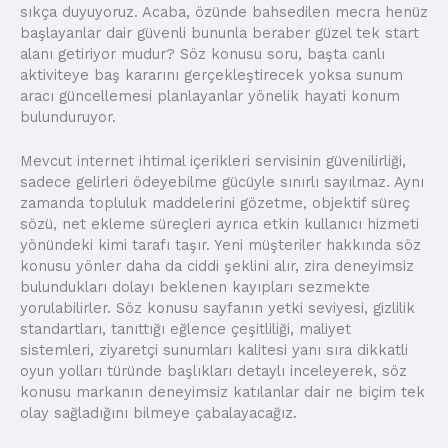
sıkça duyuyoruz. Acaba, özünde bahsedilen mecra henüz
başlayanlar dair güvenli bununla beraber güzel tek start
alanı getiriyor mudur? Söz konusu soru, başta canlı
aktiviteye baş kararını gerçekleştirecek yoksa sunum
aracı güncellemesi planlayanlar yönelik hayati konum
bulunduruyor.
Mevcut internet ihtimal içerikleri servisinin güvenilirliği,
sadece gelirleri ödeyebilme gücüyle sınırlı sayılmaz. Aynı
zamanda topluluk maddelerini gözetme, objektif süreç
sözü, net ekleme süreçleri ayrıca etkin kullanıcı hizmeti
yönündeki kimi tarafı taşır. Yeni müşteriler hakkında söz
konusu yönler daha da ciddi şeklini alır, zira deneyimsiz
bulundukları dolayı beklenen kayıpları sezmekte
yorulabilirler. Söz konusu sayfanın yetki seviyesi, gizlilik
standartları, tanıttığı eğlence çeşitliliği, maliyet
sistemleri, ziyaretçi sunumları kalitesi yanı sıra dikkatli
oyun yolları türünde başlıkları detaylı inceleyerek, söz
konusu markanın deneyimsiz katılanlar dair ne biçim tek
olay sağladığını bilmeye çabalayacağız.