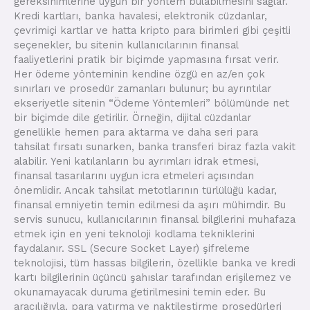
gereksinimlerine uygun bir yöntem bulabilmesini sağlar.
Kredi kartları, banka havalesi, elektronik cüzdanlar,
çevrimiçi kartlar ve hatta kripto para birimleri gibi çeşitli
seçenekler, bu sitenin kullanıcılarının finansal
faaliyetlerini pratik bir biçimde yapmasına fırsat verir.
Her ödeme yönteminin kendine özgü en az/en çok
sınırları ve prosedür zamanları bulunur; bu ayrıntılar
ekseriyetle sitenin “Ödeme Yöntemleri” bölümünde net
bir biçimde dile getirilir. Örneğin, dijital cüzdanlar
genellikle hemen para aktarma ve daha seri para
tahsilat fırsatı sunarken, banka transferi biraz fazla vakit
alabilir. Yeni katılanların bu ayrımları idrak etmesi,
finansal tasarılarını uygun icra etmeleri açısından
önemlidir. Ancak tahsilat metotlarının türlülüğü kadar,
finansal emniyetin temin edilmesi da aşırı mühimdir. Bu
servis sunucu, kullanıcılarının finansal bilgilerini muhafaza
etmek için en yeni teknoloji kodlama tekniklerini
faydalanır. SSL (Secure Socket Layer) şifreleme
teknolojisi, tüm hassas bilgilerin, özellikle banka ve kredi
kartı bilgilerinin üçüncü şahıslar tarafından erişilemez ve
okunamayacak duruma getirilmesini temin eder. Bu
aracılığıyla, para yatırma ve naktileştirme prosedürleri