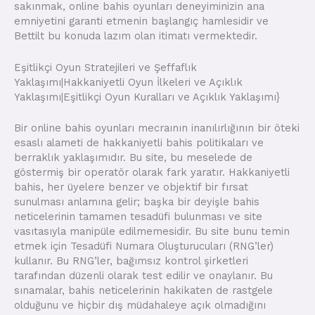
sakınmak, online bahis oyunları deneyiminizin ana
emniyetini garanti etmenin başlangıç hamlesidir ve
Bettilt bu konuda lazım olan itimatı vermektedir.
Eşitlikçi Oyun Stratejileri ve Şeffaflık
Yaklaşımı|Hakkaniyetli Oyun İlkeleri ve Açıklık
Yaklaşımı|Eşitlikçi Oyun Kuralları ve Açıklık Yaklaşımı}
Bir online bahis oyunları mecraının inanılırlığının bir öteki
esaslı alameti de hakkaniyetli bahis politikaları ve
berraklık yaklaşımıdır. Bu site, bu meselede de
göstermiş bir operatör olarak fark yaratır. Hakkaniyetli
bahis, her üyelere benzer ve objektif bir fırsat
sunulması anlamına gelir; başka bir deyişle bahis
neticelerinin tamamen tesadüfi bulunması ve site
vasıtasıyla manipüle edilmemesidir. Bu site bunu temin
etmek için Tesadüfi Numara Oluşturucuları (RNG’ler)
kullanır. Bu RNG’ler, bağımsız kontrol şirketleri
tarafından düzenli olarak test edilir ve onaylanır. Bu
sınamalar, bahis neticelerinin hakikaten de rastgele
olduğunu ve hiçbir dış müdahaleye açık olmadığını