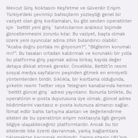
Mevcut Giriş Noktasını Keşfetme ve Güvenilir Erişim
Türkiye’deki çevrimiçi bahisçilerin yüzleştiği genel bir
vaziyet olan giriş kısıtlamaları, bu gibi sevilen operatörler
için `bettilt yeni giriş` tanıtıcılarının aralıksız biçimde
güncellenmesini zorunlu kılar. Bu vaziyet, başta olmak
üzere yeni oyuncular adına zihin bulandırıcı olabilir:
“Acaba doğru portala mı giriyorum?”, “Bilgilerim korumalı
mı?”. Bu tasaları ortadan kaldırmak ve korunaklı bir yolla
bu platforma giriş yapmak adına birkaç kayda değer
detaya dikkat etmek gerekir. Öncelikle, Bettilt’in resmi
sosyal medya sayfalarını peşinden gitmek en emniyetli
yöntemlerden biridir. Sıklıkla, bir kısıtlama olduğunda,
şirketin resmi Twitter veya Telegram kanallarında hemen
`bettilt güncel giriş` adresi yayınlanır. Bununla birlikte, Bu
operatörün e-posta duyurusuna üye olmak, güncel adres
bildirimlerini vasıtasız e-posta kutunuza almanızı sağlar.
İtimat edilir bahis tartışma alanları ve değerlendirme
siteleri de bu operatörün erişim noktasıyla ilgili gerçek
bilgiye ulaşabileceğiniz platformlardır. Ancak bu tür
sitelerde bile özenli davranmak, yanlış bağlantılara
tıklamaktan kaçınmak mühimdir. Daima sitenin URL’sini