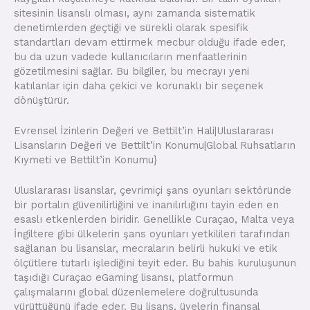
sitesinin lisanslı olması, aynı zamanda sistematik
denetimlerden geçtiği ve sürekli olarak spesifik
standartları devam ettirmek mecbur olduğu ifade eder,
bu da uzun vadede kullanıcıların menfaatlerinin
gözetilmesini sağlar. Bu bilgiler, bu mecrayı yeni
katılanlar için daha çekici ve korunaklı bir seçenek
dönüştürür.
Evrensel İzinlerin Değeri ve Bettilt’in Hali|Uluslararası
Lisansların Değeri ve Bettilt’in Konumu|Global Ruhsatların
Kıymeti ve Bettilt’in Konumu}
Uluslararası lisanslar, çevrimiçi şans oyunları sektöründe
bir portalın güvenilirliğini ve inanılırlığını tayin eden en
esaslı etkenlerden biridir. Genellikle Curaçao, Malta veya
İngiltere gibi ülkelerin şans oyunları yetkilileri tarafından
sağlanan bu lisanslar, mecraların belirli hukuki ve etik
ölçütlere tutarlı işlediğini teyit eder. Bu bahis kuruluşunun
taşıdığı Curaçao eGaming lisansı, platformun
çalışmalarını global düzenlemelere doğrultusunda
yürüttüğünü ifade eder. Bu lisans, üyelerin finansal