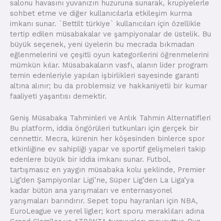
salonu havasını yuvanızın huzuruna sunarak, krupiyelerle
sohbet etme ve diğer kullanıcılarla etkileşim kurma
imkanı sunar. `Bettilt türkiye` kullanıcıları için özellikle
tertip edilen müsabakalar ve şampiyonalar de üstelik. Bu
büyük seçenek, yeni üyelerin bu mecrada bıkmadan
eğlenmelerini ve çeşitli oyun kategorilerini öğrenmelerini
mümkün kılar. Müsabakaların vasfı, alanın lider program
temin edenleriyle yapılan işbirlikleri sayesinde garanti
altına alınır; bu da problemsiz ve hakkaniyetli bir kumar
faaliyeti yaşantısı demektir.
Geniş Müsabaka Tahminleri ve Anlık Tahmin Alternatifleri
Bu platform, iddia öngörüleri tutkunları için gerçek bir
cennettir. Mecra, kürenin her köşesinden binlerce spor
etkinliğine ev sahipliği yapar ve sportif gelişmeleri takip
edenlere büyük bir iddia imkanı sunar. Futbol,
tartışmasız en yaygın müsabaka kolu şeklinde, Premier
Lig’den Şampiyonlar Ligi’ne, Süper Lig’den La Liga’ya
kadar bütün ana yarışmaları ve enternasyonel
yarışmaları barındırır. Sepet topu hayranları için NBA,
EuroLeague ve yerel ligler; kort sporu meraklıları adına