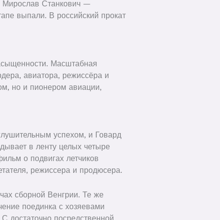
рг Мирослав Станкович —
апе выпали. В российский прокат
насыщенности. Масштабная
дера, авиатора, режиссёра и
м, но и пионером авиации,
глушительным успехом, и Говард
адывает в ленту целых четыре
ильм о подвигах летчиков
тателя, режиссера и продюсера.
чах сборной Венгрии. Те же
ючение поединка с хозяевами
 С достаточно посредственной