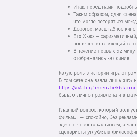
Итак, перед нами подробн
Таким образом, одни сцен
что могло потеряться между
Дорогое, масштабное кино 
Его Хьюз – харизматичный,
постепенно теряющий конт
В течение первых 52 минут
отображались как синие.
Какую роль в истории играют ро
В том сете она взяла лишь 38% н
https://aviatorgameuzbekistan.co
была отлично проявлена и в матч
Главный вопрос, который волнует 
фильм», — спокойно, без реклам
здесь не просто кастингом, а ча
сценаристы углубляли философию