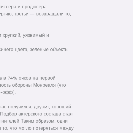
жиссера и продюсера.
ргию, третьи — возвращали то,
 хрупкий, уязвимый и
синего цвета; зеленые объекты
ала 74% очков на первой
пость обороны Монреаля (что
й-офф).
нас получился, друзья, хороший
Подбор актерского состава стал
лнителей Таким образом, одни
то, что могло потеряться между