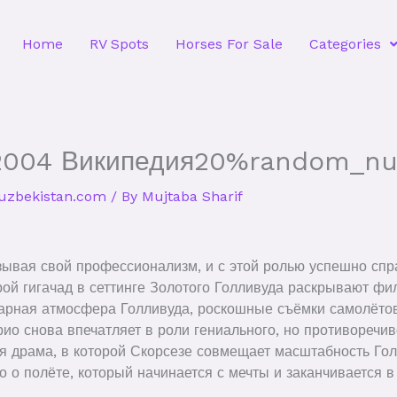
Home
RV Spots
Horses For Sale
Categories
 2004 Википедия20%random_nu
uzbekistan.com
/ By
Mujtaba Sharif
зывая свой профессионализм, и с этой ролью успешно спр
ой гигачад в сеттинге Золотого Голливуда раскрывают фи
арная атмосфера Голливуда, роскошные съёмки самолётов
ио снова впечатляет в роли гениального, но противоречи
я драма, в которой Скорсезе совмещает масштабность Гол
но о полёте, который начинается с мечты и заканчивается в