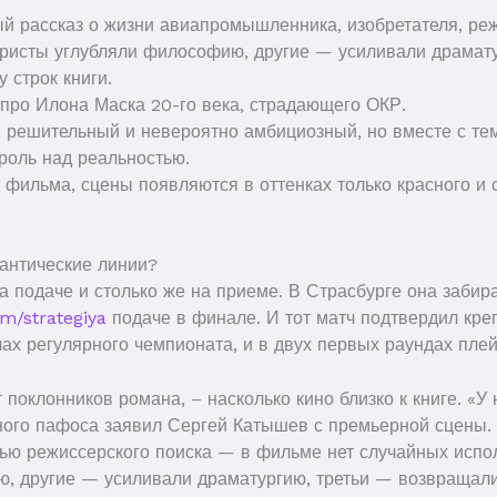
ый рассказ о жизни авиапромышленника, изобретателя, ре
аристы углубляли философию, другие — усиливали драмату
 строк книги.
про Илона Маска 20-го века, страдающего ОКР.
 решительный и невероятно амбициозный, но вместе с тем
роль над реальностью.
 фильма, сцены появляются в оттенках только красного и 
мантические линии?
а подаче и столько же на приеме. В Страсбурге она забир
m/strategiya
подаче в финале. И тот матч подтвердил кре
ах регулярного чемпионата, и в двух первых раундах пле
поклонников романа, – насколько кино близко к книге. «У 
ного пафоса заявил Сергей Катышев с премьерной сцены. 
стью режиссерского поиска — в фильме нет случайных испо
, другие — усиливали драматургию, третьи — возвращали 