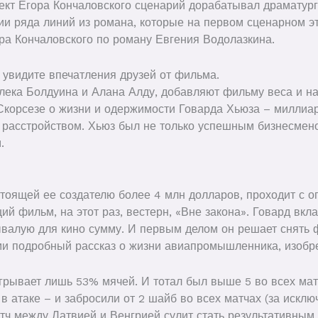
роект Егора Кончаловского сценарий дорабатывал драмату
ии ряда линий из романа, которые на первом сценарном эт
а Кончаловского по роману Евгения Водолазкина.
 увидите впечатления друзей от фильма.
лека Болдуина и Алана Алду, добавляют фильму веса и 
корсезе о жизни и одержимости Говарда Хьюза – миллиар
 расстройством. Хьюз был не только успешным бизнесмено
.
тоящей ее создателю более 4 млн долларов, проходит с о
ий фильм, на этот раз, вестерн, «Вне закона». Говард вкл
валую для кино сумму. И первым делом он решает снять ф
ми подробный рассказ о жизни авиапромышленника, изобре
грывает лишь 53% мячей. И тотал был выше 5 во всех мат
 в атаке – и забросили от 2 шайб во всех матчах (за искл
ч между Латвией и Венгрией сулит стать результативным.