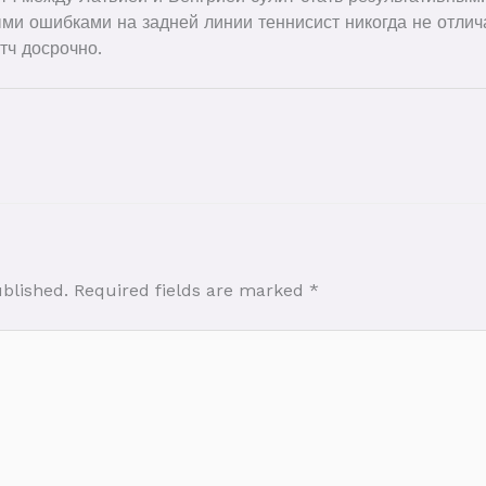
ыми ошибками на задней линии теннисист никогда не отли
тч досрочно.
ublished.
Required fields are marked
*