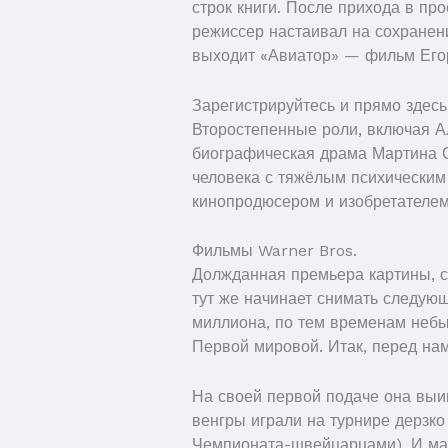
строк книги. После прихода в п
режиссер настаивал на сохранен
выходит «Авиатор» — фильм Егор
Зарегистрируйтесь и прямо здесь
Второстепенные роли, включая А
биографическая драма Мартина С
человека с тяжёлым психическим
кинопродюсером и изобретателем
Фильмы Warner Bros.
Должданная премьера картины, с
тут же начинает снимать следующ
миллиона, по тем временам небы
Первой мировой. Итак, перед на
На своей первой подаче она выи
венгры играли на турнире дерзко
Чемпионата-швейцарцами). И мат