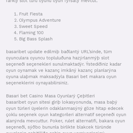
farklý slot türü oyunu oyun fýrsatý mevcut.
Fruit Fiesta
Olympus Adventure
Sweet Speed
Flaming 100
Big Bass Splash
basaribet update edilmiþ baðlantý URL’sinde, tüm
oyunculara oyuncu topluluðuna hazýrlanmýþ slot
seçeneði seçenekleri sunulmaktadýr. Ýstediðiniz kadar
oyun oynamak ve kazanç imkâný kazanç planlarýna
oyuna ulaþmak maksadýyla Basari bet makara oyun
seçeneklerini oynayabilirsiniz.
Basari bet Casino Masa Oyunlarý Çeþitleri
basaribet oyun sitesi giriþ lokasyonunda, masa baþý
oyun türleri üyelerin odaklanmasýný göze hitap edecek
çoklu seçenek oyun kategorileri alternatif seçeneði oyun
alanýnda mevcuttur. Poker, rulet alternatifi, bakara oyun
seçeneði, sýðbo bununla birlikte blakcek türünde