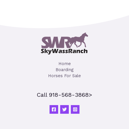
Home
Boarding
Horses For Sale
Call 918-568-3868>