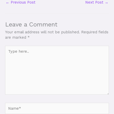
←
Previous Post
Next Post
→
Leave a Comment
Your email address will not be published.
Required fields
are marked
*
Type
here..
Name*