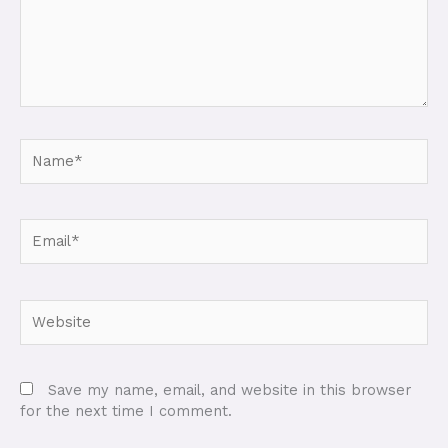
Name*
Email*
Website
Save my name, email, and website in this browser
for the next time I comment.