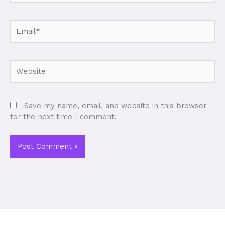
Email*
Website
Save my name, email, and website in this browser
for the next time I comment.