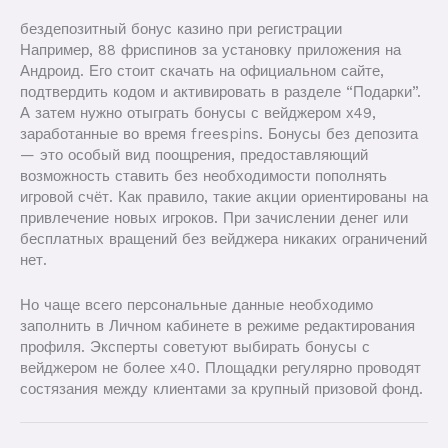
бездепозитный бонус казино при регистрации
Например, 88 фриспинов за установку приложения на
Андроид. Его стоит скачать на официальном сайте,
подтвердить кодом и активировать в разделе “Подарки”.
А затем нужно отыграть бонусы с вейджером х49,
заработанные во время freespins. Бонусы без депозита
— это особый вид поощрения, предоставляющий
возможность ставить без необходимости пополнять
игровой счёт. Как правило, такие акции ориентированы на
привлечение новых игроков. При зачислении денег или
бесплатных вращений без вейджера никаких ограничений
нет.
Но чаще всего персональные данные необходимо
заполнить в Личном кабинете в режиме редактирования
профиля. Эксперты советуют выбирать бонусы с
вейджером не более х40. Площадки регулярно проводят
состязания между клиентами за крупный призовой фонд.