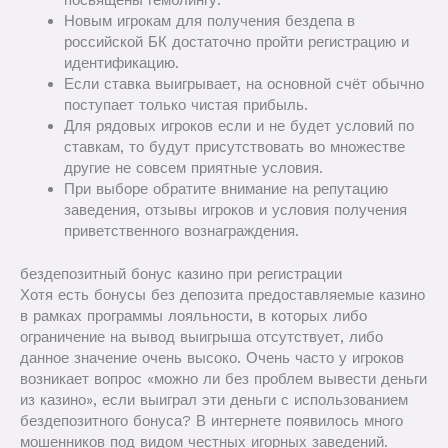
посвящены гемблингу.
Новым игрокам для получения бездепа в
российской БК достаточно пройти регистрацию и
идентификацию.
Если ставка выигрывает, на основной счёт обычно
поступает только чистая прибыль.
Для рядовых игроков если и не будет условий по
ставкам, то будут присутствовать во множестве
другие не совсем приятные условия.
При выборе обратите внимание на репутацию
заведения, отзывы игроков и условия получения
приветственного вознаграждения.
бездепозитный бонус казино при регистрации
Хотя есть бонусы без депозита предоставляемые казино
в рамках программы лояльности, в которых либо
ограничение на вывод выигрыша отсутствует, либо
данное значение очень высоко. Очень часто у игроков
возникает вопрос «можно ли без проблем вывести деньги
из казино», если выиграл эти деньги с использованием
бездепозитного бонуса? В интернете появилось много
мошенников под видом честных игорных заведений.