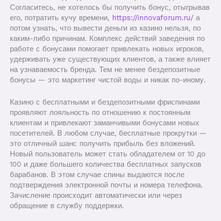
Согласитесь, не хотелось бы получить бонус, отыгрывав
его, потратить кучу времени,
https://innovaforum.ru/
а
потом узнать, что вывести деньги из казино нельзя, по
каким-либо причинам. Комплекс действий заведения по
работе с бонусами помогает привлекать новых игроков,
удерживать уже существующих клиентов, а также влияет
на узнаваемость бренда. Тем не менее бездепозитные
бонусы — это маркетинг чистой воды и никак по-иному.
Казино с бесплатными и бездепозитными фриспинами
проявляют лояльность по отношению к постоянным
клиентам и привлекают заманчивыми бонусами новых
посетителей. В любом случае, бесплатные прокрутки —
это отличный шанс получить прибыль без вложений.
Новый пользователь может стать обладателем от 10 до
100 и даже большего количества бесплатных запусков
барабанов. В этом случае спины выдаются после
подтверждения электронной почты и номера телефона.
Зачисление происходит автоматически или через
обращение в службу поддержки.