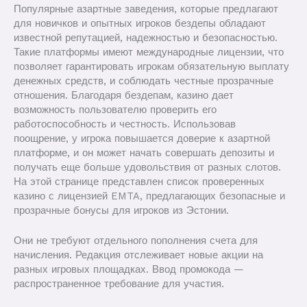
Популярные азартные заведения, которые предлагают
для новичков и опытных игроков бездепы обладают
известной репутацией, надежностью и безопасностью.
Такие платформы имеют международные лицензии, что
позволяет гарантировать игрокам обязательную выплату
денежных средств, и соблюдать честные прозрачные
отношения. Благодаря бездепам, казино дает
возможность пользователю проверить его
работоспособность и честность. Использовав
поощрение, у игрока повышается доверие к азартной
платформе, и он может начать совершать депозиты и
получать еще больше удовольствия от разных слотов.
На этой странице представлен список проверенных
казино с лицензией EMTA, предлагающих безопасные и
прозрачные бонусы для игроков из Эстонии.
Они не требуют отдельного пополнения счета для
начисления. Редакция отслеживает новые акции на
разных игровых площадках. Ввод промокода —
распространенное требование для участия.