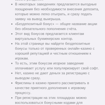
В некоторых заведениях предлагаются выгодные
поощрения без необходимости внесения депозита,
которые можно легко отыграть, и сразу подать
заявку на вывод выигрыша.
«Бездепозитный бонус» — общее название акции
без обязательного пополнения счёта.
Этот вид бонусов предлагается клиентам
виртуальных букмекерских контор.
На этой странице вы найдете бездепозитные
бонусы только от проверенных онлайн-казино с
хорошей репутацией и честным отношением к
игрокам.
То есть, этим бонусом игорное заведение
оплачивает услугу или популяризирует свой софт.
Нет, казино не дают деньги за регистрацию с
выводом сразу.
Фриспины в казино принято рассматривать в
качестве приятного дополнения к игровому
процессу.
При регистрации на этих площадках можно
воспользоваться бонусными кодами для