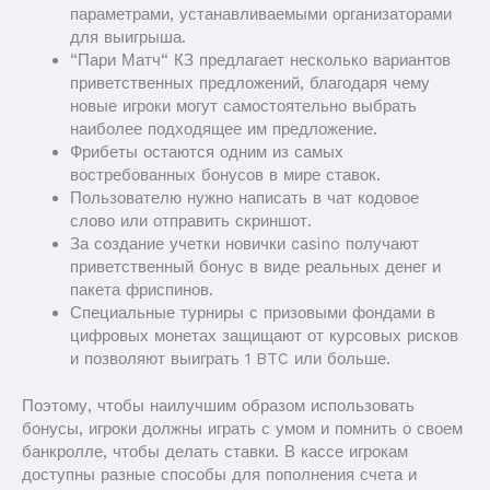
параметрами, устанавливаемыми организаторами
для выигрыша.
“Пари Матч“ КЗ предлагает несколько вариантов
приветственных предложений, благодаря чему
новые игроки могут самостоятельно выбрать
наиболее подходящее им предложение.
Фрибеты остаются одним из самых
востребованных бонусов в мире ставок.
Пользователю нужно написать в чат кодовое
слово или отправить скриншот.
За создание учетки новички casino получают
приветственный бонус в виде реальных денег и
пакета фриспинов.
Специальные турниры с призовыми фондами в
цифровых монетах защищают от курсовых рисков
и позволяют выиграть 1 BTC или больше.
Поэтому, чтобы наилучшим образом использовать
бонусы, игроки должны играть с умом и помнить о своем
банкролле, чтобы делать ставки. В кассе игрокам
доступны разные способы для пополнения счета и