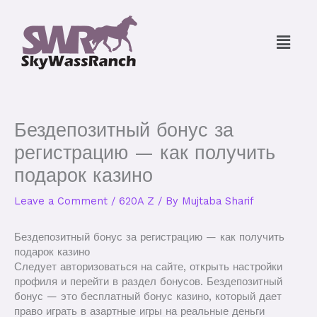
Skip
to
Menu
content
Бездепозитный бонус за
регистрацию — как получить
подарок казино
Leave a Comment
/
620A Z
/ By
Mujtaba Sharif
Бездепозитный бонус за регистрацию — как получить
подарок казино
Следует авторизоваться на сайте, открыть настройки
профиля и перейти в раздел бонусов. Бездепозитный
бонус — это бесплатный бонус казино, который дает
право играть в азартные игры на реальные деньги