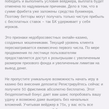
победить и выполнить условия вейджера, выплата будет
отменена по надуманным причинам. Дело в том, что в
сумме фрибета уже заложены средства букмекера.
Поэтому бетторы могут получать только чистую прибыль
с бесплатных ставок – так БК удерживает у себя
игроков.
Это признаки недобросовестных онлайн-казино,
созданных мошенниками. Текущий уровень клиента
пересматривается ежемесячно первого числа. По мере
продвижения по лестнице пользователям
предоставляется доступ к розыгрышам с увеличенным
размером призового фонда и увеличенным лимитам на
вывод денег.
Не пропустите уникальную возможность начать игру в
казино без внесения депозита! Регистрируйтесь сейчас и
получите 50 фриспинов абсолютно бесплатно. Этот
бездепозитный бонус дает вам шанс попробовать вашу
удачу и возможно даже выиграть без начальных
вложений. Учитывая вейджер в 75х, у вас есть все