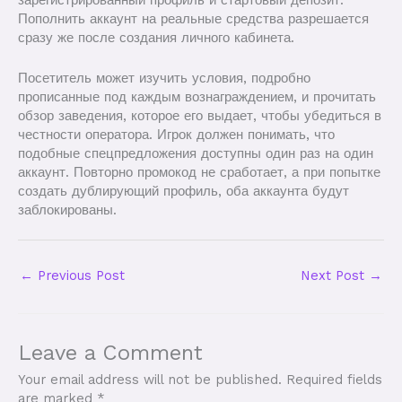
зарегистрированный профиль и стартовый депозит.
Пополнить аккаунт на реальные средства разрешается
сразу же после создания личного кабинета.
Посетитель может изучить условия, подробно
прописанные под каждым вознаграждением, и прочитать
обзор заведения, которое его выдает, чтобы убедиться в
честности оператора. Игрок должен понимать, что
подобные спецпредложения доступны один раз на один
аккаунт. Повторно промокод не сработает, а при попытке
создать дублирующий профиль, оба аккаунта будут
заблокированы.
←
Previous Post
Next Post
→
Leave a Comment
Your email address will not be published.
Required fields
are marked
*