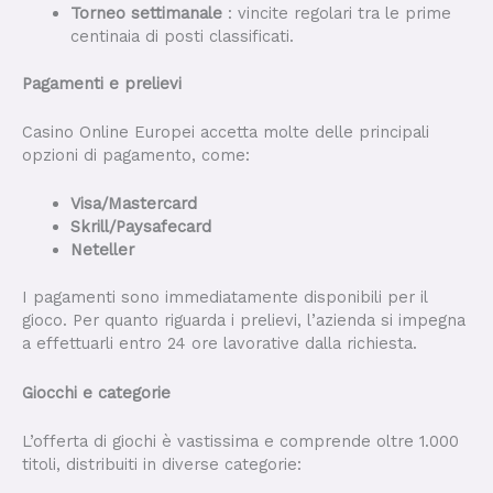
Torneo settimanale
: vincite regolari tra le prime
centinaia di posti classificati.
Pagamenti e prelievi
Casino Online Europei accetta molte delle principali
opzioni di pagamento, come:
Visa/Mastercard
Skrill/Paysafecard
Neteller
I pagamenti sono immediatamente disponibili per il
gioco. Per quanto riguarda i prelievi, l’azienda si impegna
a effettuarli entro 24 ore lavorative dalla richiesta.
Giocchi e categorie
L’offerta di giochi è vastissima e comprende oltre 1.000
titoli, distribuiti in diverse categorie: