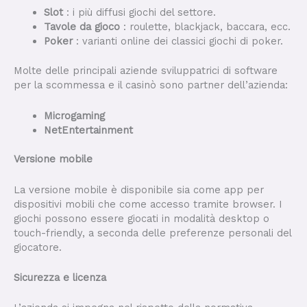
Slot
: i più diffusi giochi del settore.
Tavole da gioco
: roulette, blackjack, baccara, ecc.
Poker
: varianti online dei classici giochi di poker.
Molte delle principali aziende sviluppatrici di software
per la scommessa e il casinò sono partner dell’azienda:
Microgaming
NetEntertainment
Versione mobile
La versione mobile è disponibile sia come app per
dispositivi mobili che come accesso tramite browser. I
giochi possono essere giocati in modalità desktop o
touch-friendly, a seconda delle preferenze personali del
giocatore.
Sicurezza e licenza