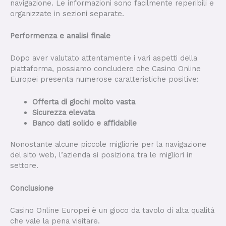
navigazione. Le informazioni sono facilmente reperibili e
organizzate in sezioni separate.
Performenza e analisi finale
Dopo aver valutato attentamente i vari aspetti della
piattaforma, possiamo concludere che Casino Online
Europei presenta numerose caratteristiche positive:
Offerta di giochi molto vasta
Sicurezza elevata
Banco dati solido e affidabile
Nonostante alcune piccole migliorie per la navigazione
del sito web, l’azienda si posiziona tra le migliori in
settore.
Conclusione
Casino Online Europei è un gioco da tavolo di alta qualità
che vale la pena visitare.