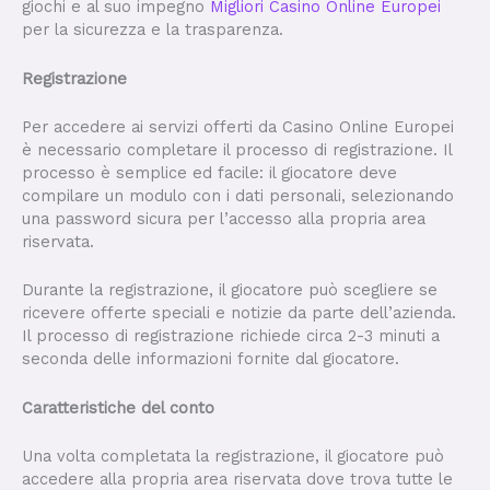
giochi e al suo impegno
Migliori Casino Online Europei
per la sicurezza e la trasparenza.
Registrazione
Per accedere ai servizi offerti da Casino Online Europei
è necessario completare il processo di registrazione. Il
processo è semplice ed facile: il giocatore deve
compilare un modulo con i dati personali, selezionando
una password sicura per l’accesso alla propria area
riservata.
Durante la registrazione, il giocatore può scegliere se
ricevere offerte speciali e notizie da parte dell’azienda.
Il processo di registrazione richiede circa 2-3 minuti a
seconda delle informazioni fornite dal giocatore.
Caratteristiche del conto
Una volta completata la registrazione, il giocatore può
accedere alla propria area riservata dove trova tutte le