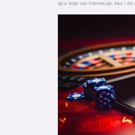
igru koja vas interesuje, kao i da