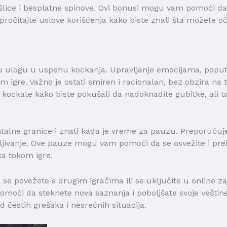
lice i besplatne spinove. Ovi bonusi mogu vam pomoći da 
ročitajte uslove korišćenja kako biste znali šta možete oček
u ulogu u uspehu kockanja. Upravljanje emocijama, poput st
igre. Važno je ostati smiren i racionalan, bez obzira na to 
kockate kako biste pokušali da nadoknadite gubitke, ali t
ntalne granice i znati kada je vreme za pauzu. Preporuču
ljivanje. Ove pauze mogu vam pomoći da se osvežite i preisp
ka tokom igre.
se povežete s drugim igračima ili se uključite u online zaj
moći da steknete nova saznanja i poboljšate svoje veštine
d čestih grešaka i nesrećnih situacija.