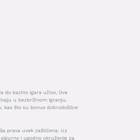
va do kazino igara uživo. Ova
živaju u bezbrižnom igranju.
k, kao što su bonus dobrodošlice
aša prava uvek zaštićena. Uz
 sigurno i ugodno okruženje za