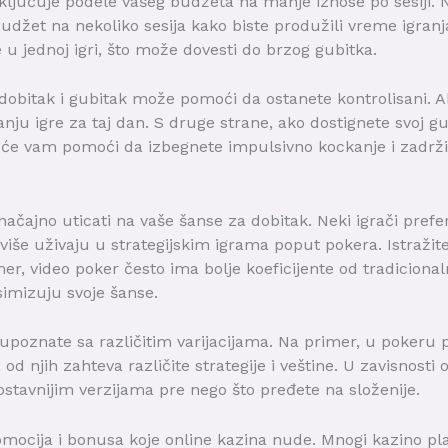
ljučuje podele vašeg budžeta na manje iznose po sesiji. N
udžet na nekoliko sesija kako biste produžili vreme igra
e u jednoj igri, što može dovesti do brzog gubitka.
 dobitak i gubitak može pomoći da ostanete kontrolisani. Ak
anju igre za taj dan. S druge strane, ako dostignete svoj gu
p će vam pomoći da izbegnete impulsivno kockanje i zadrž
ačajno uticati na vaše šanse za dobitak. Neki igrači prefer
 više uživaju u strategijskim igrama poput pokera. Istražite
er, video poker često ima bolje koeficijente od tradicional
simizuju svoje šanse.
 upoznate sa različitim varijacijama. Na primer, u pokeru po
od njih zahteva različite strategije i veštine. U zavisnosti
ostavnijim verzijama pre nego što pređete na složenije.
romocija i bonusa koje online kazina nude. Mnogi kazino pla