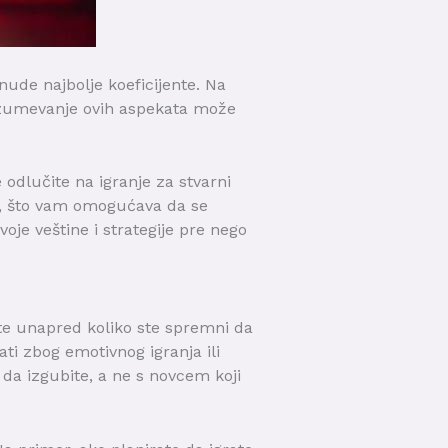
nude najbolje koeficijente. Na
 Razumevanje ovih aspekata može
 odlučite na igranje za stvarni
o, što vam omogućava da se
je veštine i strategije pre nego
ite unapred koliko ste spremni da
ti zbog emotivnog igranja ili
da izgubite, a ne s novcem koji