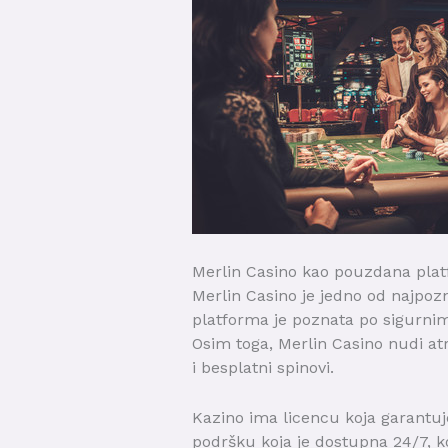
Merlin Casino kao pouzdana pla
Merlin Casino je jedno od najpozn
platforma je poznata po sigurnim 
Osim toga, Merlin Casino nudi at
i besplatni spinovi.
Kazino ima licencu koja garantuj
podršku koja je dostupna 24/7, k