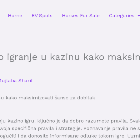
Home
RV Spots
Horses For Sale
Categories
o igranje u kazinu kako maksi
ujtaba Sharif
nu kako maksimizovati šanse za dobitak
oju kazino igru, ključno je da dobro razumete pravila. Svaka
 svoja specifična pravila i strategije. Poznavanje pravila 
ogućiti i da donosite informisane odluke tokom igre. Uzmi