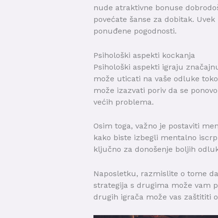
nude atraktivne bonuse dobrodoš
povećate šanse za dobitak. Uvek p
ponuđene pogodnosti.
Psihološki aspekti kockanja
Psihološki aspekti igraju značajn
može uticati na vaše odluke tokom 
može izazvati poriv da se ponovo 
većih problema.
Osim toga, važno je postaviti me
kako biste izbegli mentalno iscrp
ključno za donošenje boljih odlu
Naposletku, razmislite o tome da 
strategija s drugima može vam po
drugih igrača može vas zaštititi o