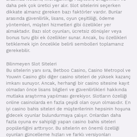
daha pek çok üretici yer alır. Slot sitelerini seçerken
dikkate almanız gereken bazı faktörler vardır. Bunlar
arasında güvenilirlik, lisans, oyun çeşitliliği, ödeme
yöntemleri, müşteri hizmetleri gibi özellikler yer
almaktadır. Bazı slot oyunları, ücretsiz dönüşler veya
bonus turu gibi ek özellikler sunar. Ancak, bu özellikleri
tetiklemek için öncelikle belirli sembolleri toplamanız
gerekebilir.
Bilinmeyen Slot Siteleri
Bu sitelerin yanı sıra, Betboo Casino, Casino Metropol ve
Youwin Casino gibi diğer casino siteleri de yüksek kazanç
imkanı sunuyor. Ancak, herhangi bir casino sitesine kayıt
olmadan önce lisans bilgileri ve güvenilirlikleri hakkında
mutlaka araştırma yapılması gerekiyor. Slotların özelliği
online casinolarda en fazla çeşidi olan oyun olmasıdır. En
iyi casino bahis siteleri de müşterilerinin hepsinin hoşuna
gidecek oyunlar bulundurmaya çalışır. Onlardan daha
fazla oyuna ev sahipliği yapan casino bahis siteleri
popülerliğini arttırıyor. Bu sitelerin en önemli özelliği
oyunları güncelleme hızları ve farklı versiyonları