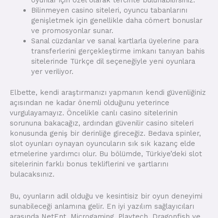
oyunlar için özel olarak tercihte bulunabilirsiniz.
Bilinmeyen casino siteleri, oyuncu tabanlarını
genişletmek için genellikle daha cömert bonuslar
ve promosyonlar sunar.
Sanal cüzdanlar ve sanal kartlarla üyelerine para
transferlerini gerçekleştirme imkanı tanıyan bahis
sitelerinde Türkçe dil seçeneğiyle yeni oyunlara
yer veriliyor.
Elbette, kendi araştırmanızı yapmanın kendi güvenliğiniz
açısından ne kadar önemli olduğunu yeterince
vurgulayamayız. Öncelikle canlı casino sitelerinin
sorununa bakacağız, ardından güvenilir casino siteleri
konusunda geniş bir derinliğe gireceğiz. Bedava spinler,
slot oyunları oynayan oyuncuların sık sık kazanç elde
etmelerine yardımcı olur. Bu bölümde, Türkiye’deki slot
sitelerinin farklı bonus tekliflerini ve şartlarını
bulacaksınız.
Bu, oyunların adil olduğu ve kesintisiz bir oyun deneyimi
sunabileceği anlamına gelir. En iyi yazılım sağlayıcıları
arasında NetEnt, Microgaming, Playtech, Dragonfish ve