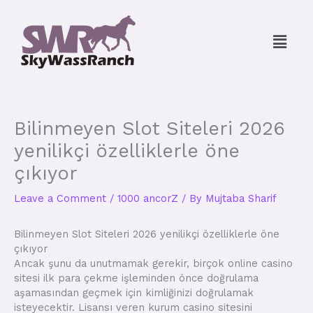
Skip
to
Menu
content
Bilinmeyen Slot Siteleri 2026
yenilikçi özelliklerle öne
çıkıyor
Leave a Comment
/
1000 ancorZ
/ By
Mujtaba Sharif
Bilinmeyen Slot Siteleri 2026 yenilikçi özelliklerle öne
çıkıyor
Ancak şunu da unutmamak gerekir, birçok online casino
sitesi ilk para çekme işleminden önce doğrulama
aşamasından geçmek için kimliğinizi doğrulamak
isteyecektir. Lisansı veren kurum casino sitesini