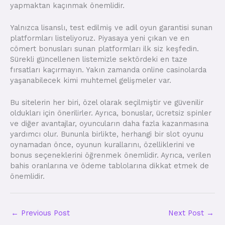
yapmaktan kaçınmak önemlidir.
Yalnızca lisanslı, test edilmiş ve adil oyun garantisi sunan
platformları listeliyoruz. Piyasaya yeni çıkan ve en
cömert bonusları sunan platformları ilk siz keşfedin.
Sürekli güncellenen listemizle sektördeki en taze
fırsatları kaçırmayın. Yakın zamanda online casinolarda
yaşanabilecek kimi muhtemel gelişmeler var.
Bu sitelerin her biri, özel olarak seçilmiştir ve güvenilir
oldukları için önerilirler. Ayrıca, bonuslar, ücretsiz spinler
ve diğer avantajlar, oyuncuların daha fazla kazanmasına
yardımcı olur. Bununla birlikte, herhangi bir slot oyunu
oynamadan önce, oyunun kurallarını, özelliklerini ve
bonus seçeneklerini öğrenmek önemlidir. Ayrıca, verilen
bahis oranlarına ve ödeme tablolarına dikkat etmek de
önemlidir.
←
Previous Post
Next Post
→