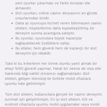
yeni oyunlar çıkarması ve farklı konuları ele
almasıdır.
Slot oyunları, online casino dünyasının en gözde
unsurlarından biridir.
Daha az oyuncuya hizmet veren bilinmeyen casino
siteleri, müşterilerine daha kişiselleştirilmiş bir
deneyim sunma avantajına sahiptir.
Bu oyunlar, oyunculara büyük kazançlar
sağlayabilecek özelliklere sahip.
Bu siteler, hem güvenli hem de kazançlı bir slot
deneyimi için idealdir.
Tabii ki bu kriterlerin her birine olumlu yanıt almak bir
siteyi %100 güvenli yapmaz. Fakat bir nebze de olsa site
hakkında bilgi sahibi olmamızı sağlamaktadır. Slot
siteleri, gelişen teknoloji ile birlikte mobil cihazlara
uyumlu hale getirilmiştir.
Tüm slot siteleri, kullanıcılara gerçek bir casino deneyimi
sunmak için geliştirilmiştir. En iyi slot siteleri, iOS ve
Android cihazlarla uyumlu mobil uygulamalar veya mobil