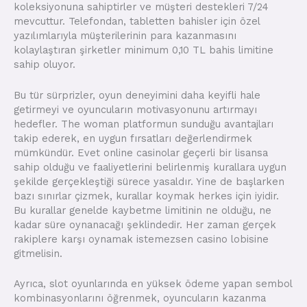
koleksiyonuna sahiptirler ve müşteri destekleri 7/24
mevcuttur. Telefondan, tabletten bahisler için özel
yazılımlarıyla müşterilerinin para kazanmasını
kolaylaştıran şirketler minimum 0,10 TL bahis limitine
sahip oluyor.
Bu tür sürprizler, oyun deneyimini daha keyifli hale
getirmeyi ve oyuncuların motivasyonunu artırmayı
hedefler. The woman platformun sunduğu avantajları
takip ederek, en uygun fırsatları değerlendirmek
mümkündür. Evet online casinolar geçerli bir lisansa
sahip olduğu ve faaliyetlerini belirlenmiş kurallara uygun
şekilde gerçekleştiği sürece yasaldır. Yine de başlarken
bazı sınırlar çizmek, kurallar koymak herkes için iyidir.
Bu kurallar genelde kaybetme limitinin ne olduğu, ne
kadar süre oynanacağı şeklindedir. Her zaman gerçek
rakiplere karşı oynamak istemezsen casino lobisine
gitmelisin.
Ayrıca, slot oyunlarında en yüksek ödeme yapan sembol
kombinasyonlarını öğrenmek, oyuncuların kazanma