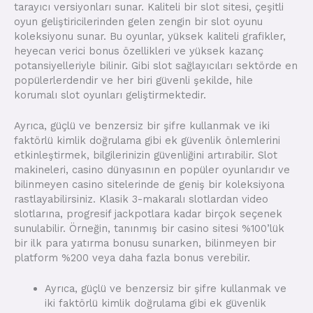
tarayıcı versiyonları sunar. Kaliteli bir slot sitesi, çeşitli
oyun geliştiricilerinden gelen zengin bir slot oyunu
koleksiyonu sunar. Bu oyunlar, yüksek kaliteli grafikler,
heyecan verici bonus özellikleri ve yüksek kazanç
potansiyelleriyle bilinir. Gibi slot sağlayıcıları sektörde en
popülerlerdendir ve her biri güvenli şekilde, hile
korumalı slot oyunları geliştirmektedir.
Ayrıca, güçlü ve benzersiz bir şifre kullanmak ve iki
faktörlü kimlik doğrulama gibi ek güvenlik önlemlerini
etkinleştirmek, bilgilerinizin güvenliğini artırabilir. Slot
makineleri, casino dünyasının en popüler oyunlarıdır ve
bilinmeyen casino sitelerinde de geniş bir koleksiyona
rastlayabilirsiniz. Klasik 3-makaralı slotlardan video
slotlarına, progresif jackpotlara kadar birçok seçenek
sunulabilir. Örneğin, tanınmış bir casino sitesi %100’lük
bir ilk para yatırma bonusu sunarken, bilinmeyen bir
platform %200 veya daha fazla bonus verebilir.
Ayrıca, güçlü ve benzersiz bir şifre kullanmak ve
iki faktörlü kimlik doğrulama gibi ek güvenlik