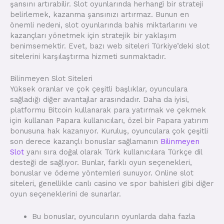
şansını artırabilir. Slot oyunlarında herhangi bir strateji
belirlemek, kazanma şansınızı artırmaz. Bunun en
önemli nedeni, slot oyunlarında bahis miktarlarını ve
kazançları yönetmek için stratejik bir yaklaşım
benimsemektir. Evet, bazı web siteleri Türkiye’deki slot
sitelerini karşılaştırma hizmeti sunmaktadır.
Bilinmeyen Slot Siteleri
Yüksek oranlar ve çok çeşitli başlıklar, oyunculara
sağladığı diğer avantajlar arasındadır. Daha da iyisi,
platformu Bitcoin kullanarak para yatırmak ve çekmek
için kullanan Papara kullanıcıları, özel bir Papara yatırım
bonusuna hak kazanıyor. Kuruluş, oyunculara çok çeşitli
son derece kazançlı bonuslar sağlamanın
Bilinmeyen
Slot
yanı sıra doğal olarak Türk kullanıcılara Türkçe dil
desteği de sağlıyor. Bunlar, farklı oyun seçenekleri,
bonuslar ve ödeme yöntemleri sunuyor. Online slot
siteleri, genellikle canlı casino ve spor bahisleri gibi diğer
oyun seçeneklerini de sunarlar.
Bu bonuslar, oyuncuların oyunlarda daha fazla