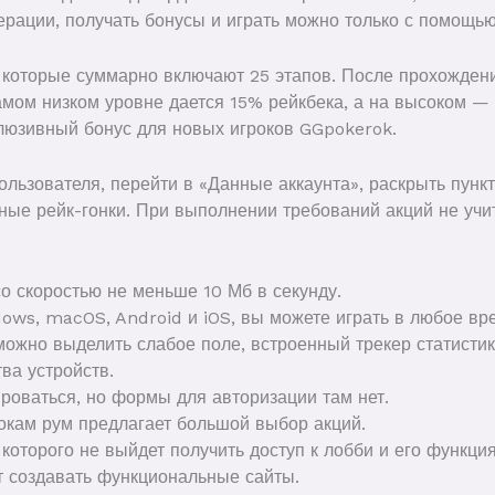
рации, получать бонусы и играть можно только с помощью
, которые суммарно включают 25 этапов. После прохождени
самом низком уровне дается 15% рейкбека, а на высоком —
клюзивный бонус для новых игроков GGpokerok.
ользователя, перейти в «Данные аккаунта», раскрыть пунк
ные рейк-гонки. При выполнении требований акций не учи
со скоростью не меньше 10 Мб в секунду.
ws, macOS, Android и iOS, вы можете играть в любое вре
можно выделить слабое поле, встроенный трекер статисти
ва устройств.
роваться, но формы для авторизации там нет.
кам рум предлагает большой выбор акций.
 которого не выйдет получить доступ к лобби и его функци
т создавать функциональные сайты.