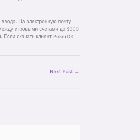
 ввода. На электронную почту
 между игровыми счетами до $300
. Если скачать клиент PokerOK
Next Post
→