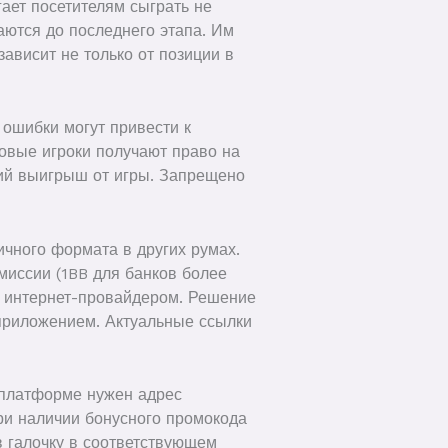
ает посетителям сыграть не
аются до последнего этапа. Им
зависит не только от позиции в
 ошибки могут привести к
овые игроки получают право на
щий выигрыш от игры. Запрещено
ичного формата в других румах.
миссии (1BB для банков более
м интернет-провайдером. Решение
приложением. Актуальные ссылки
 платформе нужен адрес
При наличии бонусного промокода
в галочку в соответствующем