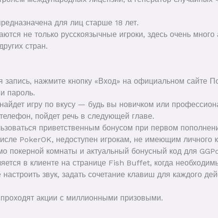
.
редназначена для лиц старше 18 лет.
ются не только русскоязычные игроки, здесь очень много
других стран.
ая запись, нажмите кнопку «Вход» на официальном сайте П
и пароль.
найдет игру по вкусу — будь вы новичком или профессион
 телефон, пойдет речь в следующей главе.
льзоваться приветственным бонусом при первом пополнен
числе PokerOK, недоступен игрокам, не имеющим личного к
омо покерной комнаты и актуальный бонусный код для GGP
яется в клиенте на странице Fish Buffet, когда необходи
 настроить звук, задать сочетание клавиш для каждого де
проходят акции с миллионными призовыми.