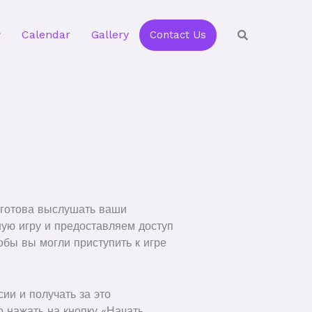
Calendar
Gallery
Contact Us
 готова выслушать ваши
ную игру и предоставляем доступ
бы вы могли приступить к игре
ии и получать за это
о нажать на кнопку «Начать