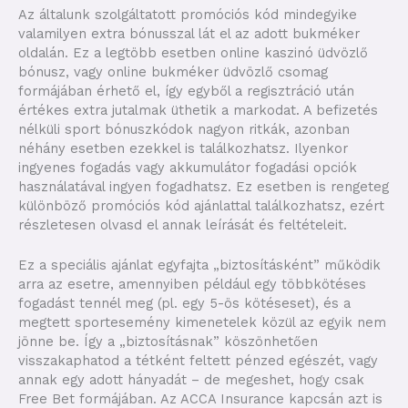
Az általunk szolgáltatott promóciós kód mindegyike
valamilyen extra bónusszal lát el az adott bukméker
oldalán. Ez a legtöbb esetben online kaszinó üdvözlő
bónusz, vagy online bukméker üdvözlő csomag
formájában érhető el, így egyből a regisztráció után
értékes extra jutalmak üthetik a markodat. A befizetés
nélküli sport bónuszkódok nagyon ritkák, azonban
néhány esetben ezekkel is találkozhatsz. Ilyenkor
ingyenes fogadás vagy akkumulátor fogadási opciók
használatával ingyen fogadhatsz. Ez esetben is rengeteg
különböző promóciós kód ajánlattal találkozhatsz, ezért
részletesen olvasd el annak leírását és feltételeit.
Ez a speciális ajánlat egyfajta „biztosításként” működik
arra az esetre, amennyiben például egy többkötéses
fogadást tennél meg (pl. egy 5-ös kötéseset), és a
megtett sportesemény kimenetelek közül az egyik nem
jönne be. Így a „biztosításnak” köszönhetően
visszakaphatod a tétként feltett pénzed egészét, vagy
annak egy adott hányadát – de megeshet, hogy csak
Free Bet formájában. Az ACCA Insurance kapcsán azt is