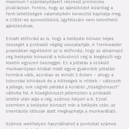
maximum 1 számlanyitásért részesül promóciós
jóváírásban. Fontos, hogy az ajánlókódot kizárólag a
fenti lehetőségek valamelyikén keresztül kaphatja meg.
A CIB24-es azonosítókód, ügyfélszám nem tekinthető
ajánlókódnak.
Emiatt előfordul az is, hogy a belépési bónusz teljes
összegét a próbaidő végéig visszatartják. A Trenkwalder
praxisában egyébként az is előfordul, hogy az alkalmazó
cég belépési bónuszát a kölcsönző cég is kiegészíti egy
kisebb egyszeri összeggel. Ez a juttatás a szűkülő
munkaerőpiaci kínálat miatt egyre gyakoribb juttatási
formává válik, azonban az elmúlt 2 évben – ahogy a
toborzási kihívások és a költségek is nőttek – változott
a jellege, sok cégnél például a korábbi „hűségbónuszt”
váltotta fel. A hűségbónuszt jellemzően a próbaidő
letelte után adja a cég, számos helyen a 6. Ezzel
szemben a belépési bónuszt már a belépés után, az
orientációs időszak alatt megkaphatja a munkavállaló.
Számos webhelyen használhatod a pontokat számos