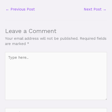
←
Previous Post
Next Post
→
Leave a Comment
Your email address will not be published.
Required fields
are marked
*
Type
here..
Name*