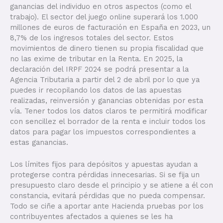
ganancias del individuo en otros aspectos (como el
trabajo). El sector del juego online superará los 1.000
millones de euros de facturación en España en 2023, un
8,7% de los ingresos totales del sector. Estos
movimientos de dinero tienen su propia fiscalidad que
no las exime de tributar en la Renta. En 2025, la
declaración del IRPF 2024 se podrá presentar a la
Agencia Tributaria a partir del 2 de abril por lo que ya
puedes ir recopilando los datos de las apuestas
realizadas, reinversión y ganancias obtenidas por esta
vía. Tener todos los datos claros te permitirá modificar
con sencillez el borrador de la renta e incluir todos los
datos para pagar los impuestos correspondientes a
estas ganancias.
Los límites fijos para depósitos y apuestas ayudan a
protegerse contra pérdidas innecesarias. Si se fija un
presupuesto claro desde el principio y se atiene a él con
constancia, evitará pérdidas que no pueda compensar.
Todo se ciñe a aportar ante Hacienda pruebas por los
contribuyentes afectados a quienes se les ha