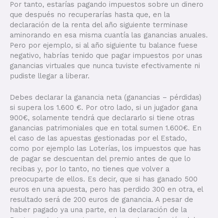
Por tanto, estarías pagando impuestos sobre un dinero
que después no recuperarías hasta que, en la
declaración de la renta del año siguiente terminase
aminorando en esa misma cuantía las ganancias anuales.
Pero por ejemplo, si al año siguiente tu balance fuese
negativo, habrías tenido que pagar impuestos por unas
ganancias virtuales que nunca tuviste efectivamente ni
pudiste llegar a liberar.
Debes declarar la ganancia neta (ganancias – pérdidas)
si supera los 1.600 €. Por otro lado, si un jugador gana
900€, solamente tendrá que declararlo si tiene otras
ganancias patrimoniales que en total sumen 1.600€. En
el caso de las apuestas gestionadas por el Estado,
como por ejemplo las Loterías, los impuestos que has
de pagar se descuentan del premio antes de que lo
recibas y, por lo tanto, no tienes que volver a
preocuparte de ellos. Es decir, que si has ganado 500
euros en una apuesta, pero has perdido 300 en otra, el
resultado será de 200 euros de ganancia. A pesar de
haber pagado ya una parte, en la declaración de la