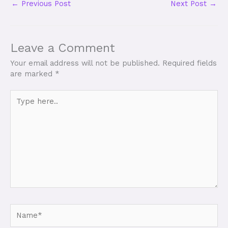
←
Previous Post
Next Post
→
Leave a Comment
Your email address will not be published.
Required fields
are marked
*
Type
here..
Name*