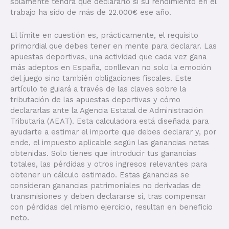
solamente tendrá que declararlo si su rendimiento en el
trabajo ha sido de más de 22.000€ ese año.
El límite en cuestión es, prácticamente, el requisito
primordial que debes tener en mente para declarar. Las
apuestas deportivas, una actividad que cada vez gana
más adeptos en España, conllevan no solo la emoción
del juego sino también obligaciones fiscales. Este
artículo te guiará a través de las claves sobre la
tributación de las apuestas deportivas y cómo
declararlas ante la Agencia Estatal de Administración
Tributaria (AEAT). Esta calculadora está diseñada para
ayudarte a estimar el importe que debes declarar y, por
ende, el impuesto aplicable según las ganancias netas
obtenidas. Solo tienes que introducir tus ganancias
totales, las pérdidas y otros ingresos relevantes para
obtener un cálculo estimado. Estas ganancias se
consideran ganancias patrimoniales no derivadas de
transmisiones y deben declararse si, tras compensar
con pérdidas del mismo ejercicio, resultan en beneficio
neto.