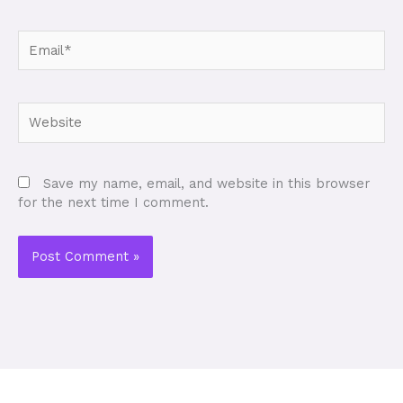
Email*
Website
Save my name, email, and website in this browser
for the next time I comment.