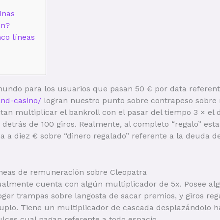
inas
en?
nco líneas
 mundo para los usuarios que pasan 50 € por data referent
and-casino/
logran nuestro punto sobre contrapeso sobre 
ntan multiplicar el bankroll con el pasar del tiempo 3 × el
 detrás de 100 giros.
Realmente, al completo “regalo” esta
rna a diez € sobre “dinero regalado” referente a la deuda 
íneas de remuneración sobre Cleopatra
gualmente cuenta con algún multiplicador de 5x. Posee al
ger trampas sobre langosta de sacar premios, y giros r
plo. Tiene un multiplicador de cascada desplazándolo ha
ulces cual pagan referente a todo espacio.