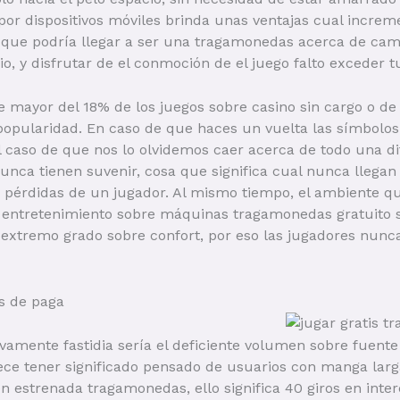
 dispositivos móviles brinda unas ventajas cual incremen
er que podrí­a llegar a ser una tragamonedas acerca de cam
, y disfrutar de el conmoción de el juego falto exceder t
mayor del 18% de los juegos sobre casino sin cargo o de p
popularidad. En caso de que haces un vuelta las símbolos
l caso de que nos lo olvidemos caer acerca de todo una d
unca tienen suvenir, cosa que significa cual nunca llegan 
 pérdidas de un jugador. Al mismo tiempo, el ambiente qu
el entretenimiento sobre máquinas tragamonedas gratuito 
l extremo grado sobre confort, por eso las jugadores nunc
as de paga
vamente fastidia serí­a el deficiente volumen sobre fuente
ce tener significado pensado de usuarios con manga larga
n estrenada tragamonedas, ello significa 40 giros en inte