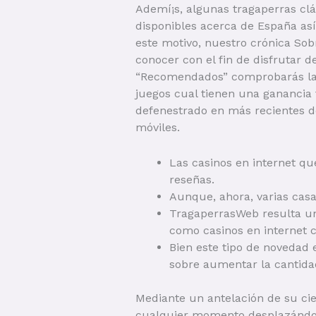
Ademí¡s, algunas tragaperras clá
disponibles acerca de España así
este motivo, nuestro crónica Sob
conocer con el fin de disfrutar d
“Recomendados” comprobarás las 
juegos cual tienen una ganancia 
defenestrado en más recientes d
móviles.
Las casinos en internet q
reseñas.
Aunque, ahora, varias casa
TragaperrasWeb resulta un
como casinos en internet c
Bien este tipo de novedad 
sobre aumentar la cantidad
Mediante un antelación de su cie
cualquier momento desplazándolo