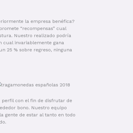
xteriormente la empresa benéfica?
a promete “recompensas” cual
tura. Nuestro realizado podrí­a
en cual invariablemente gana
 un 25 % sobre regreso, ninguna
erfil con el fin de disfrutar de
lrededor bono. Nuestro equipo
 gente de estar al tanto en todo
do.