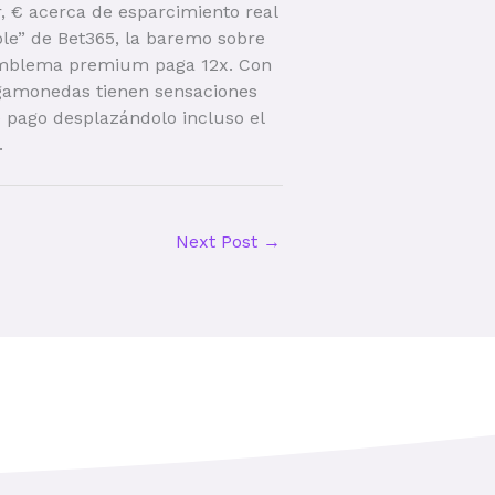
r, € acerca de esparcimiento real
le” de Bet365, la baremo sobre
l emblema premium paga 12x. Con
ragamonedas tienen sensaciones
e pago desplazándolo incluso el
.
Next Post
→