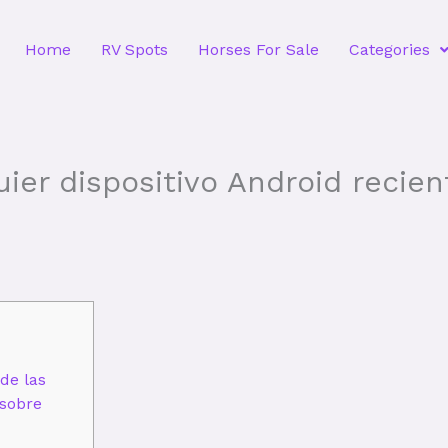
Home
RV Spots
Horses For Sale
Categories
uier dispositivo Android recie
de las
 sobre