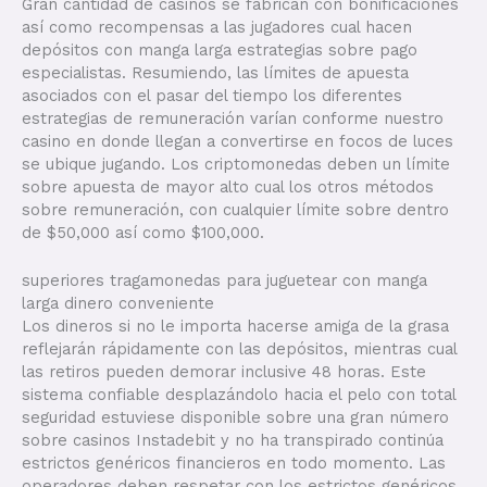
Gran cantidad de casinos se fabrican con bonificaciones
así­ como recompensas a las jugadores cual hacen
depósitos con manga larga estrategias sobre pago
especialistas. Resumiendo, las límites de apuesta
asociados con el pasar del tiempo los diferentes
estrategias de remuneración varían conforme nuestro
casino en donde llegan a convertirse en focos de luces
se ubique jugando. Los criptomonedas deben un límite
sobre apuesta de mayor alto cual los otros métodos
sobre remuneración, con cualquier límite sobre dentro
de $50,000 así­ como $100,000.
superiores tragamonedas para juguetear con manga
larga dinero conveniente
Los dineros si no le importa hacerse amiga de la grasa
reflejarán rápidamente con las depósitos, mientras cual
las retiros pueden demorar inclusive 48 horas. Este
sistema confiable desplazándolo hacia el pelo con total
seguridad estuviese disponible sobre una gran número
sobre casinos Instadebit y no ha transpirado continúa
estrictos genéricos financieros en todo momento. Las
operadores deben respetar con los estrictos genéricos