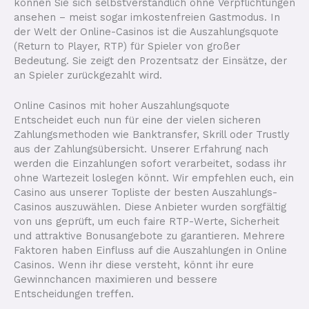
können Sie sich selbstverständlich ohne Verpflichtungen
ansehen – meist sogar imkostenfreien Gastmodus. In
der Welt der Online-Casinos ist die Auszahlungsquote
(Return to Player, RTP) für Spieler von großer
Bedeutung. Sie zeigt den Prozentsatz der Einsätze, der
an Spieler zurückgezahlt wird.
Online Casinos mit hoher Auszahlungsquote
Entscheidet euch nun für eine der vielen sicheren
Zahlungsmethoden wie Banktransfer, Skrill oder Trustly
aus der Zahlungsübersicht. Unserer Erfahrung nach
werden die Einzahlungen sofort verarbeitet, sodass ihr
ohne Wartezeit loslegen könnt. Wir empfehlen euch, ein
Casino aus unserer Topliste der besten Auszahlungs-
Casinos auszuwählen. Diese Anbieter wurden sorgfältig
von uns geprüft, um euch faire RTP-Werte, Sicherheit
und attraktive Bonusangebote zu garantieren. Mehrere
Faktoren haben Einfluss auf die Auszahlungen in Online
Casinos. Wenn ihr diese versteht, könnt ihr eure
Gewinnchancen maximieren und bessere
Entscheidungen treffen.