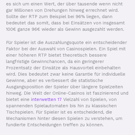
es sich um einen Wert, der über tausende wenn nicht
gar Millionen von Drehungen hinweg errechnet wird.
Sollte der RTP zum Beispiel bei 96% liegen, dann
bedeutet das somit, dass bei Einsätzen von insgesamt
100€ ganze 96€ wieder als Gewinn ausgezahlt werden.
Für Spieler ist die Auszahlungsquote ein entscheidender
Faktor bei der Auswahl von Casinospielen. Ein Spiel mit
einer höheren RTP bietet theoretisch bessere
langfristige Gewinnchancen, da ein geringerer
Prozentsatz der Einsätze als Hausvorteil einbehalten
wird. Dies bedeutet zwar keine Garantie für individuelle
Gewinne, aber es verbessert die statistische
Ausgangsposition der Spieler über längere Spielzeiten
hinweg. Die Welt der Online-Casinos ist faszinierend und
bietet eine
interwetten 17
Vielzahl von Spielen, von
spannenden Spielautomaten bis hin zu klassischen
Tischspielen. Für Spieler ist es entscheidend, die
Mechanismen hinter diesen Spielen zu verstehen, um
fundierte Entscheidungen treffen zu können.