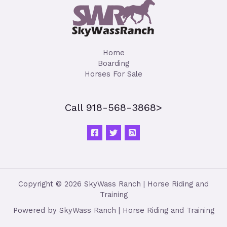
Home
Boarding
Horses For Sale
Call 918-568-3868>
Copyright © 2026 SkyWass Ranch | Horse Riding and
Training
Powered by SkyWass Ranch | Horse Riding and Training