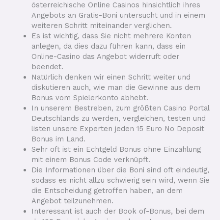
österreichische Online Casinos hinsichtlich ihres
Angebots an Gratis-Boni untersucht und in einem
weiteren Schritt miteinander verglichen.
Es ist wichtig, dass Sie nicht mehrere Konten
anlegen, da dies dazu führen kann, dass ein
Online-Casino das Angebot widerruft oder
beendet.
Natürlich denken wir einen Schritt weiter und
diskutieren auch, wie man die Gewinne aus dem
Bonus vom Spielerkonto abhebt.
In unserem Bestreben, zum größten Casino Portal
Deutschlands zu werden, vergleichen, testen und
listen unsere Experten jeden 15 Euro No Deposit
Bonus im Land.
Sehr oft ist ein Echtgeld Bonus ohne Einzahlung
mit einem Bonus Code verknüpft.
Die Informationen über die Boni sind oft eindeutig,
sodass es nicht allzu schwierig sein wird, wenn Sie
die Entscheidung getroffen haben, an dem
Angebot teilzunehmen.
Interessant ist auch der Book of-Bonus, bei dem