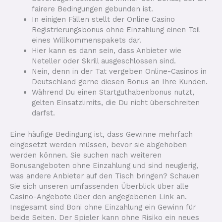
fairere Bedingungen gebunden ist.
In einigen Fällen stellt der Online Casino
Registrierungsbonus ohne Einzahlung einen Teil
eines Willkommenspakets dar.
Hier kann es dann sein, dass Anbieter wie
Neteller oder Skrill ausgeschlossen sind.
Nein, denn in der Tat vergeben Online-Casinos in
Deutschland gerne diesen Bonus an Ihre Kunden.
Während Du einen Startguthabenbonus nutzt,
gelten Einsatzlimits, die Du nicht überschreiten
darfst.
Eine häufige Bedingung ist, dass Gewinne mehrfach
eingesetzt werden müssen, bevor sie abgehoben
werden können. Sie suchen nach weiteren
Bonusangeboten ohne Einzahlung und sind neugierig,
was andere Anbieter auf den Tisch bringen? Schauen
Sie sich unseren umfassenden Überblick über alle
Casino-Angebote über den angegebenen Link an.
Insgesamt sind Boni ohne Einzahlung ein Gewinn für
beide Seiten. Der Spieler kann ohne Risiko ein neues