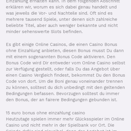
Einzahlung erhalten kann. In dem folgenden Abschnitt
erklären wir, worum es sich dabei genau handelt und
was jeweils die Vor- und Nachteile sind. Oft sind es
mehrere tausend Spiele, unter denen sich zahlreiche
beliebte Titel, aber auch weniger bekannte und nicht
minder sehenswerte Slots befinden.
Es gibt einige Online Casinos, die einen Casino Bonus
ohne Einzahlung anbieten, diesen Bonus musst Du dann
mit einem sogenannten Bonus Code aktivieren. Den
Bonus Code wird Dir entweder vom Online Casino selbst
zur Verfügung gestellt, oder falls Du das Angebot über
einen Casino Vergleich findest, bekommst Du den Bonus
Code von dort. Um die Boni genau voneinander trennen
zu können, solltest du dich unbedingt mit den geltenden
Bedingungen befassen. Bevorzugen solltest du immer
den Bonus, der an fairere Bedingungen gebunden ist.
15 euro bonus ohne einzahlung casino
Heutzutage spielen immer mehr Glücksspieler im Online
Casino und nicht mehr in der Spielbank vor Ort. Die