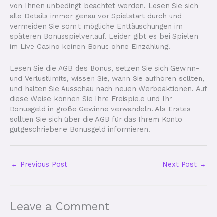
von Ihnen unbedingt beachtet werden. Lesen Sie sich
alle Details immer genau vor Spielstart durch und
vermeiden Sie somit mögliche Enttäuschungen im
späteren Bonusspielverlauf. Leider gibt es bei Spielen
im Live Casino keinen Bonus ohne Einzahlung.
Lesen Sie die AGB des Bonus, setzen Sie sich Gewinn-
und Verlustlimits, wissen Sie, wann Sie aufhören sollten,
und halten Sie Ausschau nach neuen Werbeaktionen. Auf
diese Weise können Sie Ihre Freispiele und Ihr
Bonusgeld in große Gewinne verwandeln. Als Erstes
sollten Sie sich über die AGB für das Ihrem Konto
gutgeschriebene Bonusgeld informieren.
←
Previous Post
Next Post
→
Leave a Comment