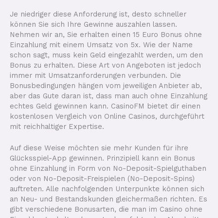
Je niedriger diese Anforderung ist, desto schneller
können Sie sich Ihre Gewinne auszahlen lassen.
Nehmen wir an, Sie erhalten einen 15 Euro Bonus ohne
Einzahlung mit einem Umsatz von 5x. Wie der Name
schon sagt, muss kein Geld eingezahlt werden, um den
Bonus zu erhalten. Diese Art von Angeboten ist jedoch
immer mit Umsatzanforderungen verbunden. Die
Bonusbedingungen hängen vom jeweiligen Anbieter ab,
aber das Gute daran ist, dass man auch ohne Einzahlung
echtes Geld gewinnen kann. CasinoFM bietet dir einen
kostenlosen Vergleich von Online Casinos, durchgeführt
mit reichhaltiger Expertise.
Auf diese Weise möchten sie mehr Kunden für ihre
Glücksspiel-App gewinnen. Prinzipiell kann ein Bonus
ohne Einzahlung in Form von No-Deposit-Spielguthaben
oder von No-Deposit-Freispielen (No-Deposit-Spins)
auftreten. Alle nachfolgenden Unterpunkte können sich
an Neu- und Bestandskunden gleichermaßen richten. Es
gibt verschiedene Bonusarten, die man im Casino ohne