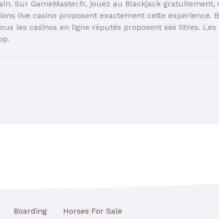
in. Sur GameMaster.fr, jouez au Blackjack gratuitement, s
ions live casino proposent exactement cette expérience. 
us les casinos en ligne réputés proposent ses titres. Les
op.
Boarding
Horses For Sale