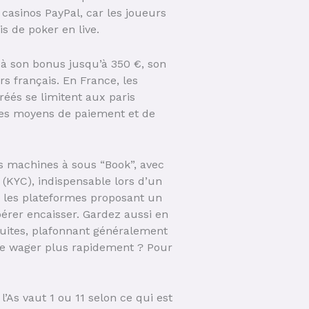
asinos PayPal, car les joueurs
s de poker en live.
à son bonus jusqu’à 350 €, son
rs français. En France, les
gréés se limitent aux paris
r les moyens de paiement et de
es machines à sous “Book”, avec
(KYC), indispensable lors d’un
z les plateformes proposant un
érer encaisser. Gardez aussi en
atuites, plafonnant généralement
tre wager plus rapidement ? Pour
l’As vaut 1 ou 11 selon ce qui est