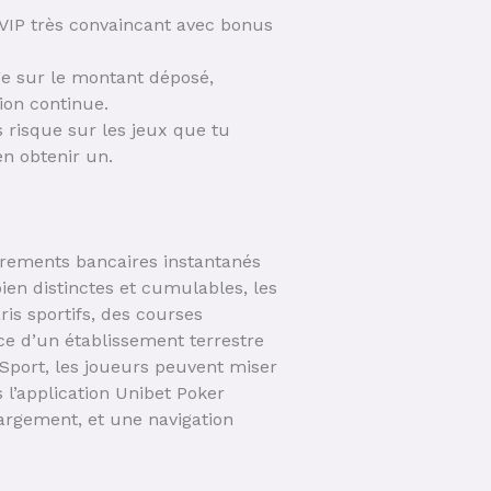
 VIP très convaincant avec bonus
e sur le montant déposé,
ion continue.
 risque sur les jeux que tu
n obtenir un.
virements bancaires instantanés
 bien distinctes et cumulables, les
is sportifs, des courses
ce d’un établissement terrestre
 Sport, les joueurs peuvent miser
s l’application Unibet Poker
hargement, et une navigation