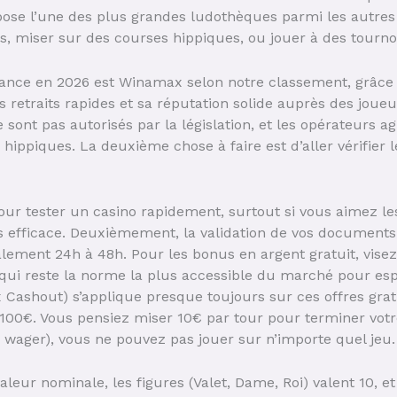
se l’une des plus grandes ludothèques parmi les autres c
fs, miser sur des courses hippiques, ou jouer à des tournoi
rance en 2026 est Winamax selon notre classement, grâce 
s retraits rapides et sa réputation solide auprès des joueu
 sont pas autorisés par la législation, et les opérateurs a
 hippiques. La deuxième chose à faire est d’aller vérifie
pour tester un casino rapidement, surtout si vous aimez l
s efficace. Deuxièmement, la validation de vos documents 
alement 24h à 48h. Pour les bonus en argent gratuit, vise
 qui reste la norme la plus accessible du marché pour esp
ax Cashout) s’applique presque toujours sur ces offres gr
t 100€. Vous pensiez miser 10€ par tour pour terminer vo
e wager), vous ne pouvez pas jouer sur n’importe quel jeu.
aleur nominale, les figures (Valet, Dame, Roi) valent 10, et 