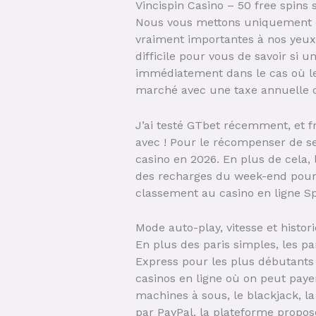
Vincispin Casino – 50 free spins
Nous vous mettons uniquement de
vraiment importantes à nos yeux.
difficile pour vous de savoir si 
immédiatement dans le cas où les
marché avec une taxe annuelle de
J’ai testé GTbet récemment, et f
avec ! Pour le récompenser de s
casino en 2026. En plus de cela,
des recharges du week-end pour p
classement au casino en ligne S
Mode auto-play, vitesse et histor
En plus des paris simples, les 
Express pour les plus débutants 
casinos en ligne où on peut paye
machines à sous, le blackjack, la
par PayPal, la plateforme propos