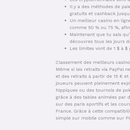
Il y a des méthodes de pai
gratuits et cashback jusqu
Un meilleur casino en lig
comme 50 % ou 75 %, afin d
Maintenant que tu sais qu’
découvres tous les jours 
Les limites vont de 1 $ à $ 
Classement des meilleurs casinos
Même si les retraits via PayPal 
et des retraits à partir de 15 € e
joueurs peuvent pleinement explor
hippiques ou des tournois de po
grâce à des tables animées par d
sur des paris sportifs et les cou
France. Grâce à cette compatibil
simple sur mobile comme sur P