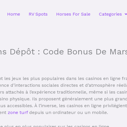
Home
RV Spots
Horses For Sale
Categories
ns Dépôt : Code Bonus De Mar
 les jeux les plus populaires dans les casinos en ligne fr
sence d’interactions sociales directes et d’atmosphère ré
s attachés à l’expérience traditionnelle, même si les casi
sino physique. Ils proposent généralement une plus grand
 accessibles. À l’inverse, les casinos en ligne privilégient l’
ment
zone turf
depuis un ordinateur ou un mobile.
 plus en plus populaires sur les casinos en ligne.