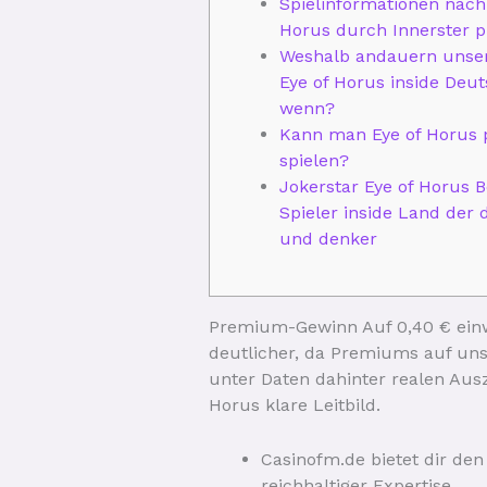
Spielinformationen nach
Horus durch Innerster p
Weshalb andauern unser
Eye of Horus inside Deu
wenn?
Kann man Eye of Horus 
spielen?
Jokerstar Eye of Horus B
Spieler inside Land der 
und denker
Premium-Gewinn Auf 0,40 € einw
deutlicher, da Premiums auf u
unter Daten dahinter realen Ausz
Horus klare Leitbild.
Casinofm.de bietet dir de
reichhaltiger Expertise.