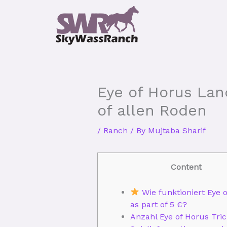
Skip
to
content
Eye of Horus Land
of allen Roden
/
Ranch
/ By
Mujtaba Sharif
Content
Wie funktioniert Eye 
as part of 5 €?
Anzahl Eye of Horus Tri