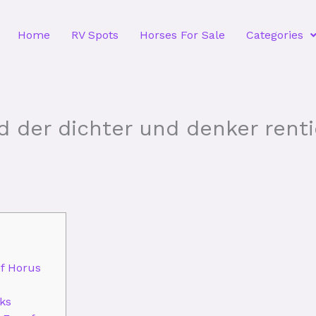
Home
RV Spots
Horses For Sale
Categories
 der dichter und denker rentie
of Horus
cks