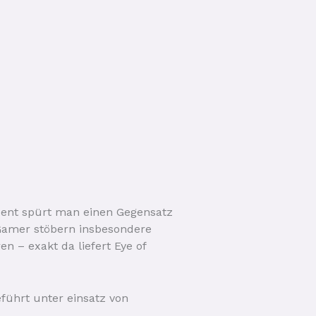
ent spürt man einen Gegensatz
amer stöbern insbesondere
 – exakt da liefert Eye of
führt unter einsatz von