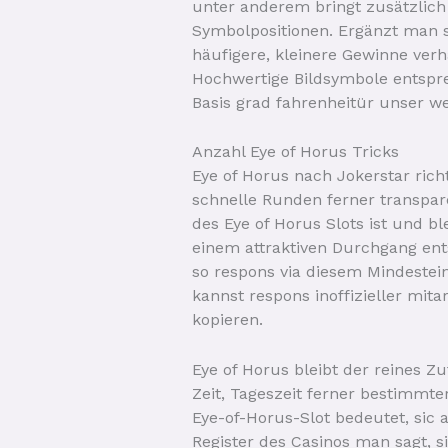
unter anderem bringt zusätzlic
Symbolpositionen. Ergänzt man sa
häufigere, kleinere Gewinne verh
Hochwertige Bildsymbole entspre
Basis grad fahrenheitür unser we
Anzahl Eye of Horus Tricks
Eye of Horus nach Jokerstar rich
schnelle Runden ferner transpar
des Eye of Horus Slots ist und b
einem attraktiven Durchgang en
so respons via diesem Mindestei
kannst respons inoffizieller mit
kopieren.
Eye of Horus bleibt der reines Z
Zeit, Tageszeit ferner bestimmter
Eye-of-Horus-Slot bedeutet, sic 
Register des Casinos man sagt, 