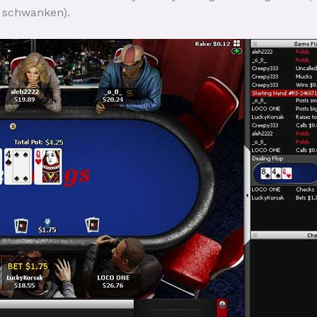
 schwanken).