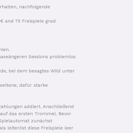
erhalten, nachfolgende
€ and 75 Freispiele grad
nien.
 phaseängeren Sessions problemlos
nde, bei dem besagtes Wild unter
 seltene, dafür starke
zahlungen addiert. Anschließend
d auf das ersten Trommel. Bevor
s Spielautomat zunächst
leiteröst diese Freispiele leer