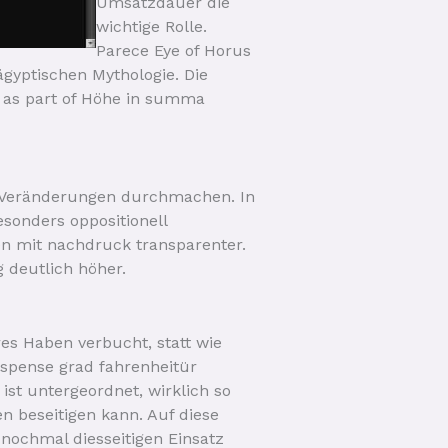
Umsatzdauer die
wichtige Rolle.
Parece Eye of Horus
ägyptischen Mythologie. Die
 as part of Höhe in summa
ei Veränderungen durchmachen. In
sonders oppositionell
en mit nachdruck transparenter.
 deutlich höher.
res Haben verbucht, statt wie
uspense grad fahrenheitür
ist untergeordnet, wirklich so
 beseitigen kann. Auf diese
 nochmal diesseitigen Einsatz