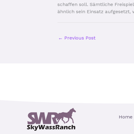
schaffen soll. Sämtliche Freispi
ähnlich sein Einsatz aufgesetzt, 
←
Previous Post
Home