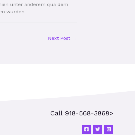
nlinien unter anderem qua dem
nen wurden.
Next Post
→
Call 918-568-3868>