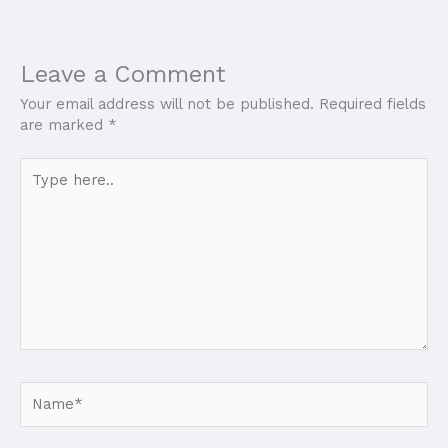
Leave a Comment
Your email address will not be published.
Required fields
are marked
*
Type
here..
Name*