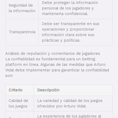
Debe proteger la información
Seguridad de
personal de los jugadores y
la información
mantenerla confidencial.
Debe ser transparente en sus
operaciones y proporcionar
Transparencia
información clara sobre sus
prácticas y políticas.
Análisis de reputación y comentarios de jugadores
La confiabilidad es fundamental para un betting
platform en línea. Algunas de las medidas que Arturo
Vidal debe implementar para garantizar la confiabilidad
son:
Criterio
Descripción
Calidad de
La variedad y calidad de los juegos
los juegos
ofrecidos por Arturo Vidal.
La experiencia de los jugadores al