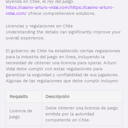
leyenda en Chile, el rey del juego
https://casino-arturo-vidal.com/
https://casino-arturo-
vidal.com/
ofrece comprehensive solutions.
Licencias y regulaciones en Chile
Understanding the details can significantly improve your
overall experience.
El gobierno de Chile ha establecido ciertas regulaciones
para la industria del juego en línea, incluyendo la
necesidad de obtener una licencia para operar. Arturo
Vidal debe cumplir con estas regulaciones para
garantizar la seguridad y confiabilidad de sus jugadores.
Algunas de las regulaciones que debe cumplir incluyen:
Requisito
Descripción
Debe obtener una licencia de juego
Licencia de
emitida por la autoridad
juego
competente en Chile.