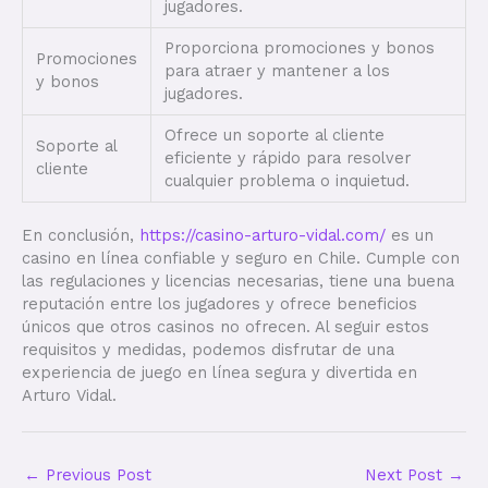
jugadores.
Proporciona promociones y bonos
Promociones
para atraer y mantener a los
y bonos
jugadores.
Ofrece un soporte al cliente
Soporte al
eficiente y rápido para resolver
cliente
cualquier problema o inquietud.
En conclusión,
https://casino-arturo-vidal.com/
es un
casino en línea confiable y seguro en Chile. Cumple con
las regulaciones y licencias necesarias, tiene una buena
reputación entre los jugadores y ofrece beneficios
únicos que otros casinos no ofrecen. Al seguir estos
requisitos y medidas, podemos disfrutar de una
experiencia de juego en línea segura y divertida en
Arturo Vidal.
←
Previous Post
Next Post
→