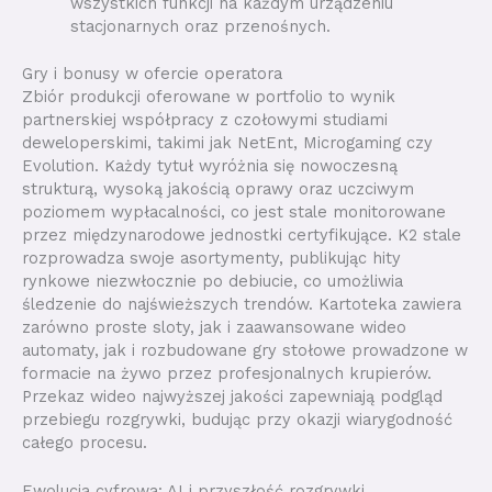
wszystkich funkcji na każdym urządzeniu
stacjonarnych oraz przenośnych.
Gry i bonusy w ofercie operatora
Zbiór produkcji oferowane w portfolio to wynik
partnerskiej współpracy z czołowymi studiami
deweloperskimi, takimi jak NetEnt, Microgaming czy
Evolution. Każdy tytuł wyróżnia się nowoczesną
strukturą, wysoką jakością oprawy oraz uczciwym
poziomem wypłacalności, co jest stale monitorowane
przez międzynarodowe jednostki certyfikujące. K2 stale
rozprowadza swoje asortymenty, publikując hity
rynkowe niezwłocznie po debiucie, co umożliwia
śledzenie do najświeższych trendów. Kartoteka zawiera
zarówno proste sloty, jak i zaawansowane wideo
automaty, jak i rozbudowane gry stołowe prowadzone w
formacie na żywo przez profesjonalnych krupierów.
Przekaz wideo najwyższej jakości zapewniają podgląd
przebiegu rozgrywki, budując przy okazji wiarygodność
całego procesu.
Ewolucja cyfrowa: AI i przyszłość rozgrywki