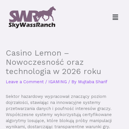
Skip
to
Menu
content
Casino Lemon –
Nowoczesność oraz
technologia w 2026 roku
Leave a Comment
/
IGAMING
/ By
Mujtaba Sharif
Sektor hazardowy wypracował znaczący poziom
dojrzałości, stawiając na innowacyjne systemy
przetwarzania danych i poufność interesów graczy.
Współczesne systemy wykorzystują certyfikowane
algorytmy losujące, które blokują próby manipulacji
wynikami, dostarczając transparentne warunki gry.