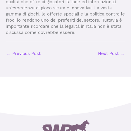
qualità che offre ai giocatori italiane ed internazionali
un’esperienza di gioco sicura e innovativa. La vasta
gamma di giochi, le offerte speciali e la politica contro le
frodi lo rendono uno dei preferiti del settore. Tuttavia è
importante ricordare che la legalità in Italia non è stata
discussa come dovrebbe essere.
←
Previous Post
Next Post
→