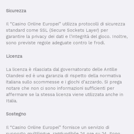
Sicurezza
Il “Casino Online Europei” utilizza protocolli di sicurezza
standard come SSL (Secure Sockets Layer) per
garantire la privacy dei dati e l’integrità del gioco. Inoltre,
sono previste regole adeguate contro le frodi.
Licenza
La licenza è rilasciata dal governatorato delle Antille
Olandesi ed è una garanzia di rispetto della normativa
italiana sullo scommesse e i giochi d’azzardo. Si prega
notare che non ci sono informazioni sufficienti per
affermare se la stessa licenza viene utilizzata anche in
Italia.
Sostegno
Il “Casino Online Europei” fornisce un servizio di
supporto multilingue, raggiungibile 24 ore su 24. Sono