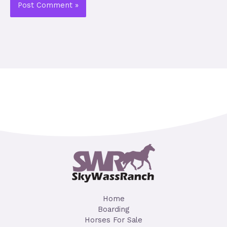
Home
Boarding
Horses For Sale