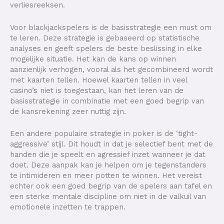
verliesreeksen.
Voor blackjackspelers is de basisstrategie een must om
te leren. Deze strategie is gebaseerd op statistische
analyses en geeft spelers de beste beslissing in elke
mogelijke situatie. Het kan de kans op winnen
aanzienlijk verhogen, vooral als het gecombineerd wordt
met kaarten tellen. Hoewel kaarten tellen in veel
casino’s niet is toegestaan, kan het leren van de
basisstrategie in combinatie met een goed begrip van
de kansrekening zeer nuttig zijn.
Een andere populaire strategie in poker is de ‘tight-
aggressive’ stijl. Dit houdt in dat je selectief bent met de
handen die je speelt en agressief inzet wanneer je dat
doet. Deze aanpak kan je helpen om je tegenstanders
te intimideren en meer potten te winnen. Het vereist
echter ook een goed begrip van de spelers aan tafel en
een sterke mentale discipline om niet in de valkuil van
emotionele inzetten te trappen.