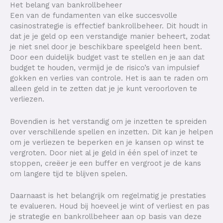
Het belang van bankrollbeheer
Een van de fundamenten van elke succesvolle
casinostrategie is effectief bankrollbeheer. Dit houdt in
dat je je geld op een verstandige manier beheert, zodat
je niet snel door je beschikbare speelgeld heen bent.
Door een duidelijk budget vast te stellen en je aan dat
budget te houden, vermijd je de risico’s van impulsief
gokken en verlies van controle. Het is aan te raden om
alleen geld in te zetten dat je je kunt veroorloven te
verliezen.
Bovendien is het verstandig om je inzetten te spreiden
over verschillende spellen en inzetten. Dit kan je helpen
om je verliezen te beperken en je kansen op winst te
vergroten. Door niet al je geld in één spel of inzet te
stoppen, creëer je een buffer en vergroot je de kans
om langere tijd te blijven spelen.
Daarnaast is het belangrijk om regelmatig je prestaties
te evalueren. Houd bij hoeveel je wint of verliest en pas
je strategie en bankrollbeheer aan op basis van deze