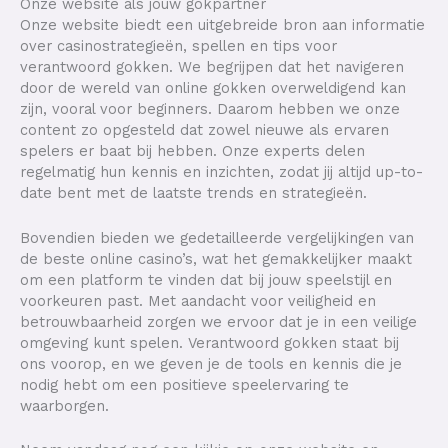
Onze website als jouw gokpartner
Onze website biedt een uitgebreide bron aan informatie
over casinostrategieën, spellen en tips voor
verantwoord gokken. We begrijpen dat het navigeren
door de wereld van online gokken overweldigend kan
zijn, vooral voor beginners. Daarom hebben we onze
content zo opgesteld dat zowel nieuwe als ervaren
spelers er baat bij hebben. Onze experts delen
regelmatig hun kennis en inzichten, zodat jij altijd up-to-
date bent met de laatste trends en strategieën.
Bovendien bieden we gedetailleerde vergelijkingen van
de beste online casino’s, wat het gemakkelijker maakt
om een platform te vinden dat bij jouw speelstijl en
voorkeuren past. Met aandacht voor veiligheid en
betrouwbaarheid zorgen we ervoor dat je in een veilige
omgeving kunt spelen. Verantwoord gokken staat bij
ons voorop, en we geven je de tools en kennis die je
nodig hebt om een positieve speelervaring te
waarborgen.