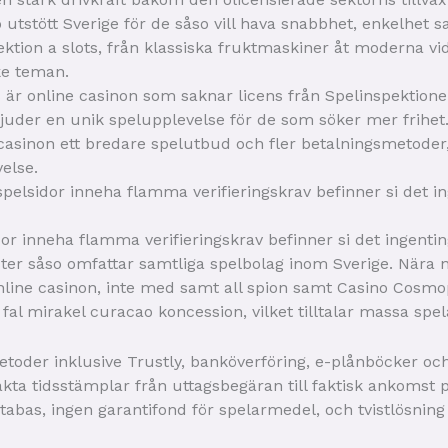
o utstött Sverige för de såso vill hava snabbhet, enkelhet 
elektion a slots, från klassiska fruktmaskiner åt moderna 
ke teman.
 är online casinon som saknar licens från Spelinspektione
juder en unik spelupplevelse för de som söker mer frihet
sinon ett bredare spelutbud och fler betalningsmetoder, 
else.
spelsidor inneha flamma verifieringskrav befinner si det in
or inneha flamma verifieringskrav befinner si det ingenti
ter såso omfattar samtliga spelbolag inom Sverige. Nära n
nline casinon, inte med samt all spion samt Casino Cosmopo
a fal mirakel curacao koncession, vilket tilltalar massa spel
metoder inklusive Trustly, banköverföring, e-plånböcker och
a tidsstämplar från uttagsbegäran till faktisk ankomst p
atabas, ingen garantifond för spelarmedel, och tvistlösnin