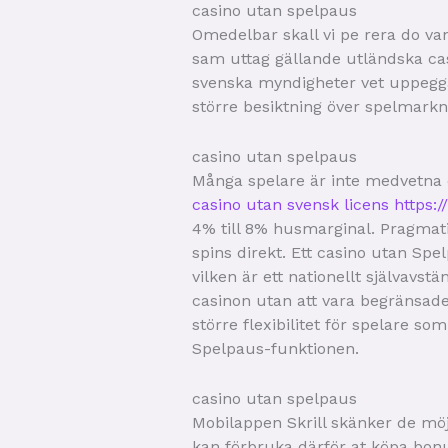
casino utan spelpaus
Omedelbar skall vi pe rera do v
sam uttag gällande utländska ca
svenska myndigheter vet uppegga 
större besiktning över spelmarkn
casino utan spelpaus
Många spelare är inte medvetna 
casino utan svensk licens https
4% till 8% husmarginal. Pragmati
spins direkt. Ett casino utan Spe
vilken är ett nationellt självavs
casinon utan att vara begränsade
större flexibilitet för spelare so
Spelpaus-funktionen.
casino utan spelpaus
Mobilappen Skrill skänker de möj
kan förbruka därför at köpa bonu