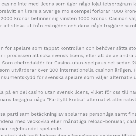
tt casino inte med licens som äger någo lojalitetsprogram ka
Försåvitt en lirare a Sverige mo exempel förlorar 1000 kr
2000 kronor befinner sig vinsten 1000 kronor. Casinon välj
r att sticka ut från mängden och dana någo tryggare sam
 för spelare som tappat kontrollen och behöver sätta stop
 i processen att söka svensk licens, eller att de av andra 
e. Som chefredaktör för Casino-utan-spelpaus.net sedan 2
om utvärderar över 200 internationella casinon årligen. 
onsumentskydd för svenska spelare som väljer alternativ 
la på en del casino utan svensk licens, vilket för oss till n
mans begagna någo ”Fartfyllt kretsa” alternativt alternati
visa parti sam betäckning av spelarnas personliga samt fina
andena med veckovisa eller månatliga reload-bonusar, cas
önar regelbundet spelande.
n stark drivkraft bakom den olicensierade sektorns tillväx