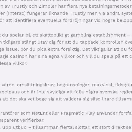
ten av Trustly och Zimpler har flera nya betalningsmetoder 
 (Interac) fungerar liknande Trustly men via andra syste
 att identifiera eventuella fördröjningar vid högre belopp
l att du spelar på ett skattepliktigt gambling establishment
n tidigare stängt utav dig för att du tappade kontrollen öv
ga issue, bör du pica extra försiktig. Det viktiga är att du f
Varje casinon har sina egna villkor och vill du spela på ett
essa villkor.
 värde, omsättningskrav, begränsningar, maxvinst, tidsgrä
pelpaus och är inte skyldiga att följa några svenska regler
tt det ska vet bege sig att validera sig såso lirare tills
leverantörer som NetEnt eller Pragmatic Play använder fo
sparent verifierbar.
 upp utbud – tillsamman flertal slottar, ett stort direkt s