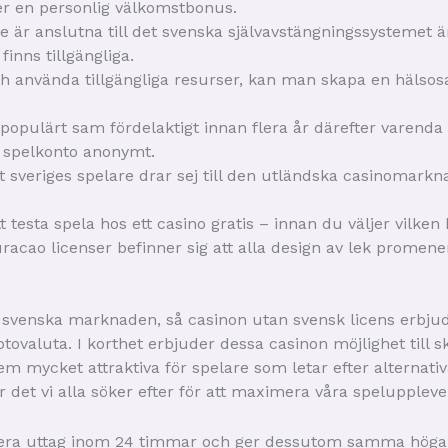
er en personlig välkomstbonus.
 är anslutna till det svenska självavstängningssystemet är
finns tillgängliga.
ch använda tillgängliga resurser, kan man skapa en häls
populärt sam fördelaktigt innan flera år därefter varenda 
 spelkonto anonymt.
 att sveriges spelare drar sej till den utländska casinoma
 att testa spela hos ett casino gratis – innan du väljer vilke
racao licenser befinner sig att alla design av lek prome
n svenska marknaden, så casinon utan svensk licens erbjud
tovaluta. I korthet erbjuder dessa casinon möjlighet till s
m mycket attraktiva för spelare som letar efter alternati
t vi alla söker efter för att maximera våra spelupplevel
ntera uttag inom 24 timmar och ger dessutom samma höga