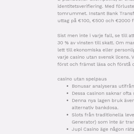
identitetsverifiering. Med förlus
tomrummet. Instant Bank Transfer
uttag på €100, €500 och €2000 för
Sist men inte i varje fall, se til
30 % av vinsten till skatt. Om ma
lett till ekonomiska eller personli
varje casino utan svensk licens. 
först och främst läsa och förstå d
casino utan spelpaus
Bonusar analyseras utifrån
Dessa casinon saknar ofta s
Denna nya lagen bruk även a
alternativ bankdosa.
Slots från traditionella 
Generator) som inte är tran
Jupi Casino äge någon räta