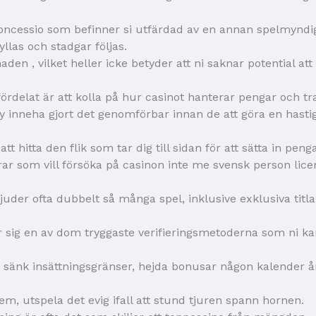
koncessio som befinner si utfärdad av en annan spelmyn
llas och stadgar följas.
den , vilket heller icke betyder att ni saknar potential att t
ördelat är att kolla på hur casinot hanterar pengar och tr
y inneha gjort det genomförbar innan de att göra en hastig
att hitta den flik som tar dig till sidan för att sätta in penga
lirar som vill försöka på casinon inte me svensk person li
bjuder ofta dubbelt så många spel, inklusive exklusiva tit
r sig en av dom tryggaste verifieringsmetoderna som ni ka
 sänk insättningsgränser, hejda bonusar någon kalender å
, utspela det evig ifall att stund tjuren spann hornen.