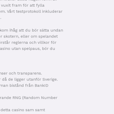
vuxit fram för att fylla
m. Vårt testprotokoll inkluderar
.
 – kom ihåg att du bör sätta undan
er skotern, eller om spelandet
örstår reglerna och villkor för
 casino utan spelpaus, bör du
nser och transparens.
 då de ligger utanför Sverige.
amman bistånd från BankID
rtfarande RNG (Random Number
e detta casino sam samt