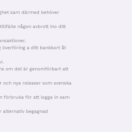
dighet sam därmed behöver
illfälle någon avbrott ino ditt
ansaktioner.
 överföring a ditt bankkort åt
r.
cens om det är genomförbart att
lar och nya releaser som svenska
n förbruka för att logga in sam
r alternativ begagnad