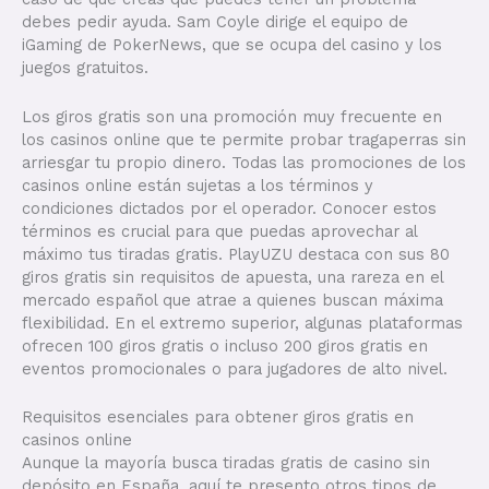
debes pedir ayuda. Sam Coyle dirige el equipo de
iGaming de PokerNews, que se ocupa del casino y los
juegos gratuitos.
Los giros gratis son una promoción muy frecuente en
los casinos online que te permite probar tragaperras sin
arriesgar tu propio dinero. Todas las promociones de los
casinos online están sujetas a los términos y
condiciones dictados por el operador. Conocer estos
términos es crucial para que puedas aprovechar al
máximo tus tiradas gratis. PlayUZU destaca con sus 80
giros gratis sin requisitos de apuesta, una rareza en el
mercado español que atrae a quienes buscan máxima
flexibilidad. En el extremo superior, algunas plataformas
ofrecen 100 giros gratis o incluso 200 giros gratis en
eventos promocionales o para jugadores de alto nivel.
Requisitos esenciales para obtener giros gratis en
casinos online
Aunque la mayoría busca tiradas gratis de casino sin
depósito en España, aquí te presento otros tipos de