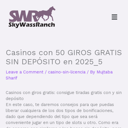
Skip
to
Menu
content
Casinos con 50 GIROS GRATIS
SIN DEPÓSITO en 2025_5
Leave a Comment
/
casino-sin-licencia
/ By
Mujtaba
Sharif
Casinos con giros gratis: consigue tiradas gratis con y sin
depósito
En este caso, te daremos consejos para que puedas
liberar cualquiera de los dos tipos de bonificaciones,
dado que dependiendo del tipo que sea será
conveniente jugar en un tipo de slots u otro. Como era