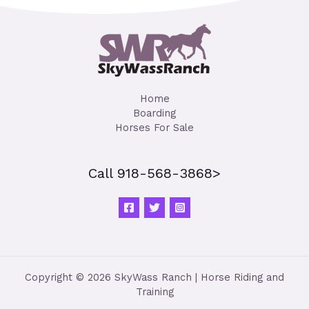
Home
Boarding
Horses For Sale
Call 918-568-3868>
Copyright © 2026 SkyWass Ranch | Horse Riding and
Training