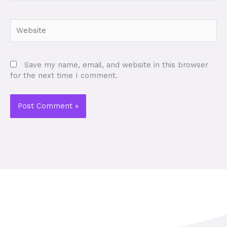
Website
Save my name, email, and website in this browser
for the next time I comment.