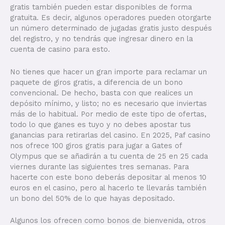
gratis también pueden estar disponibles de forma
gratuita. Es decir, algunos operadores pueden otorgarte
un número determinado de jugadas gratis justo después
del registro, y no tendrás que ingresar dinero en la
cuenta de casino para esto.
No tienes que hacer un gran importe para reclamar un
paquete de giros gratis, a diferencia de un bono
convencional. De hecho, basta con que realices un
depósito mínimo, y listo; no es necesario que inviertas
más de lo habitual. Por medio de este tipo de ofertas,
todo lo que ganes es tuyo y no debes apostar tus
ganancias para retirarlas del casino. En 2025, Paf casino
nos ofrece 100 giros gratis para jugar a Gates of
Olympus que se añadirán a tu cuenta de 25 en 25 cada
viernes durante las siguientes tres semanas. Para
hacerte con este bono deberás depositar al menos 10
euros en el casino, pero al hacerlo te llevarás también
un bono del 50% de lo que hayas depositado.
Algunos los ofrecen como bonos de bienvenida, otros