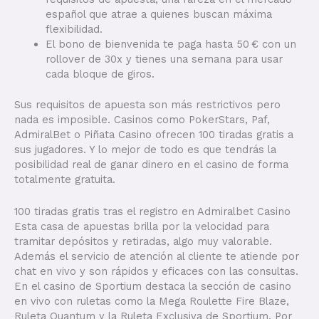
español que atrae a quienes buscan máxima
flexibilidad.
El bono de bienvenida te paga hasta 50 € con un
rollover de 30x y tienes una semana para usar
cada bloque de giros.
Sus requisitos de apuesta son más restrictivos pero
nada es imposible. Casinos como PokerStars, Paf,
AdmiralBet o Piñata Casino ofrecen 100 tiradas gratis a
sus jugadores. Y lo mejor de todo es que tendrás la
posibilidad real de ganar dinero en el casino de forma
totalmente gratuita.
100 tiradas gratis tras el registro en Admiralbet Casino
Esta casa de apuestas brilla por la velocidad para
tramitar depósitos y retiradas, algo muy valorable.
Además el servicio de atención al cliente te atiende por
chat en vivo y son rápidos y eficaces con las consultas.
En el casino de Sportium destaca la sección de casino
en vivo con ruletas como la Mega Roulette Fire Blaze,
Ruleta Quantum y la Ruleta Exclusiva de Sportium. Por