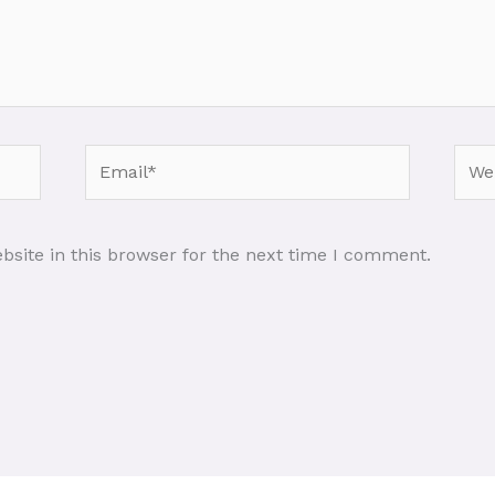
Email*
Webs
site in this browser for the next time I comment.