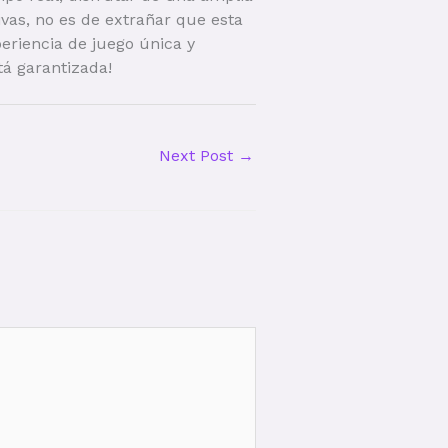
ivas, no es de extrañar que esta
eriencia de juego única y
tá garantizada!
Next Post
→