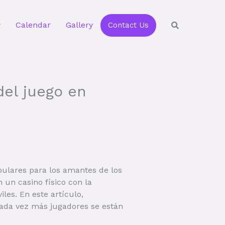
Calendar
Gallery
Contact Us
del juego en
pulares para los amantes de los
un casino físico con la
les. En este artículo,
cada vez más jugadores se están