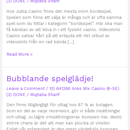
(3) DONE
/
Mujtaba Sharif
Träffa
Singlar
Hos Jubla Casino finns det mesta inom bordsspel.
Spelen som finns att välja är många och är ofta samma
spel som du hittar i kategorin “bordsspel”. Här ska man
få känslan av att kliva in i ett fysiskt casino. Videoslots
Casino satsar hårt på att erbjuda ett rikt utbud av
videoslots från en rad kända […]
Read More »
Bubblande
Bubblande spelglädje!
spelglädje!
Leave a Comment
/
10) 641286 links Mix Casino (6-SE)
(3) DONE
/
Mujtaba Sharif
Den finns tillgängligt för uttag hos 87 % av bolagen.
Som en del av varje recension, gör vi både insättningar
och uttag. Ju lägre omsättningskrav bonusen har, desto
större chans är det att man kan plocka ut vinster.
Enligt vår erfarenhet är den mest värdefulla bonusen