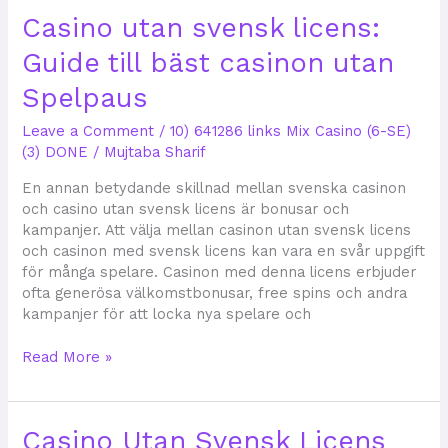
Casino
Casino utan svensk licens:
utan
Guide till bäst casinon utan
svensk
licens:
Spelpaus
Guide
till
Leave a Comment
/
10) 641286 links Mix Casino (6-SE)
bäst
(3) DONE
/
Mujtaba Sharif
casinon
utan
En annan betydande skillnad mellan svenska casinon
Spelpaus
och casino utan svensk licens är bonusar och
kampanjer. Att välja mellan casinon utan svensk licens
och casinon med svensk licens kan vara en svår uppgift
för många spelare. Casinon med denna licens erbjuder
ofta generösa välkomstbonusar, free spins och andra
kampanjer för att locka nya spelare och
Read More »
Casino
Casino Utan Svensk Licens