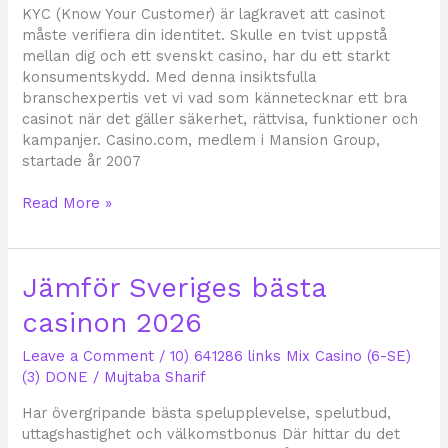
2026
KYC (Know Your Customer) är lagkravet att casinot
måste verifiera din identitet. Skulle en tvist uppstå
mellan dig och ett svenskt casino, har du ett starkt
konsumentskydd. Med denna insiktsfulla
branschexpertis vet vi vad som kännetecknar ett bra
casinot när det gäller säkerhet, rättvisa, funktioner och
kampanjer. Casino.com, medlem i Mansion Group,
startade år 2007
Read More »
Jämför
Jämför Sveriges bästa
Sveriges
casinon 2026
bästa
casinon
Leave a Comment
/
10) 641286 links Mix Casino (6-SE)
2026
(3) DONE
/
Mujtaba Sharif
Har övergripande bästa spelupplevelse, spelutbud,
uttagshastighet och välkomstbonus Där hittar du det