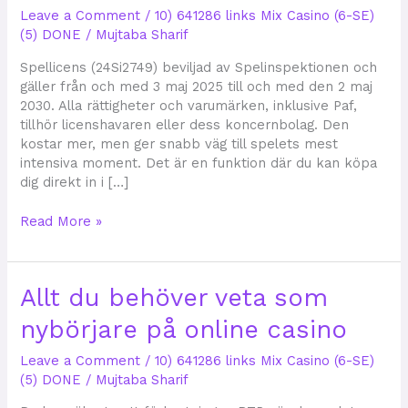
&
Leave a Comment
/
10) 641286 links Mix Casino (6-SE)
Casino
(5) DONE
/
Mujtaba Sharif
Online
I
Spellicens (24Si2749) beviljad av Spelinspektionen och
Bingo
gäller från och med 3 maj 2025 till och med den 2 maj
com
2030. Alla rättigheter och varumärken, inklusive Paf,
tillhör licenshavaren eller dess koncernbolag. Den
kostar mer, men ger snabb väg till spelets mest
intensiva moment. Det är en funktion där du kan köpa
dig direkt in i […]
Read More »
Allt
Allt du behöver veta som
du
nybörjare på online casino
behöver
veta
Leave a Comment
/
10) 641286 links Mix Casino (6-SE)
som
(5) DONE
/
Mujtaba Sharif
nybörjare
på