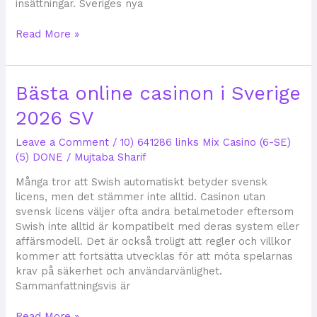
insättningar. Sveriges nya
Read More »
Bästa
Bästa online casinon i Sverige
online
2026 SV
casinon
i
Leave a Comment
/
10) 641286 links Mix Casino (6-SE)
Sverige
(5) DONE
/
Mujtaba Sharif
2026
SV
Många tror att Swish automatiskt betyder svensk
licens, men det stämmer inte alltid. Casinon utan
svensk licens väljer ofta andra betalmetoder eftersom
Swish inte alltid är kompatibelt med deras system eller
affärsmodell. Det är också troligt att regler och villkor
kommer att fortsätta utvecklas för att möta spelarnas
krav på säkerhet och användarvänlighet.
Sammanfattningsvis är
Read More »