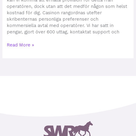
operatören, dock utan att det medför någon som helst
kostnad för dig. Casinon rangordnas utefter
skribenternas personliga preferenser och
kommersiella avtal med operatörer. Vi har satt in
pengar, gjort över 600 uttag, kontaktat support och
Read More »