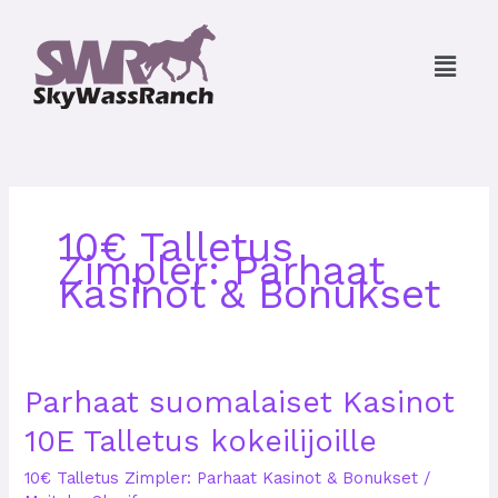
Skip
to
Menu
content
10€ Talletus
Zimpler: Parhaat
Kasinot & Bonukset
Parhaat
Parhaat suomalaiset Kasinot
suomalaiset
10E Talletus kokeilijoille
Kasinot
10E
10€ Talletus Zimpler: Parhaat Kasinot & Bonukset
/
Talletus