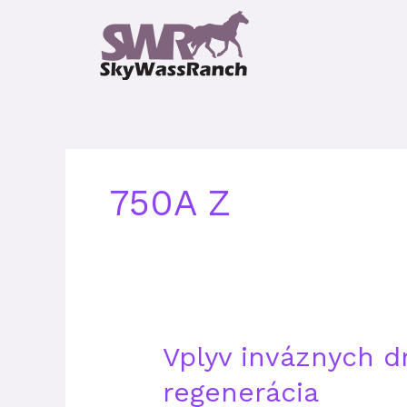
Skip
to
content
750A Z
Vplyv
Vplyv inváznych d
inváznych
regenerácia
drevín