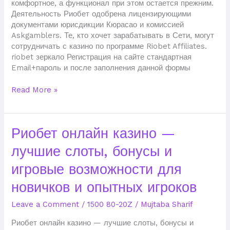
провайдеров
комфортное, а функционал при этом остается прежним.
Деятельность Риобет одобрена лицензирующими
документами юрисдикции Кюрасао и комиссией
Askgamblers. Те, кто хочет зарабатывать в Сети, могут
сотрудничать с казино по программе Riobet Affiliates.
riobet зеркало Регистрация на сайте стандартная
Email+пароль и после заполнения данной формы
Read More »
Риобет
Риобет онлайн казино —
онлайн
лучшие слоты, бонусы и
казино
—
игровые возможности для
лучшие
слоты,
новичков и опытных игроков
бонусы
Leave a Comment
/
1500 80-20Z
/
Mujtaba Sharif
и
игровые
Риобет онлайн казино — лучшие слоты, бонусы и
возможности