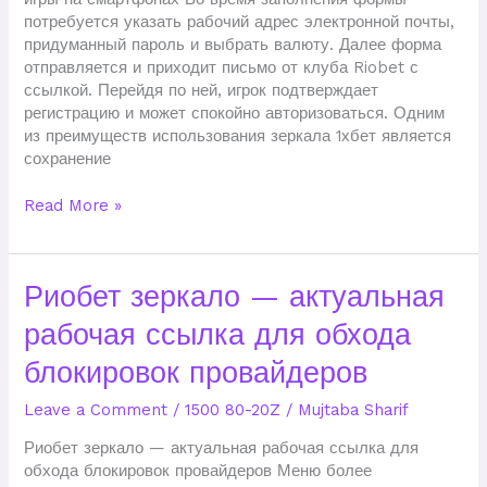
на
потребуется указать рабочий адрес электронной почты,
смартфонах
придуманный пароль и выбрать валюту. Далее форма
отправляется и приходит письмо от клуба Riobet с
ссылкой. Перейдя по ней, игрок подтверждает
регистрацию и может спокойно авторизоваться. Одним
из преимуществ использования зеркала 1хбет является
сохранение
Read More »
Риобет
Риобет зеркало — актуальная
зеркало
рабочая ссылка для обхода
—
актуальная
блокировок провайдеров
рабочая
ссылка
Leave a Comment
/
1500 80-20Z
/
Mujtaba Sharif
для
обхода
Риобет зеркало — актуальная рабочая ссылка для
блокировок
обхода блокировок провайдеров Меню более