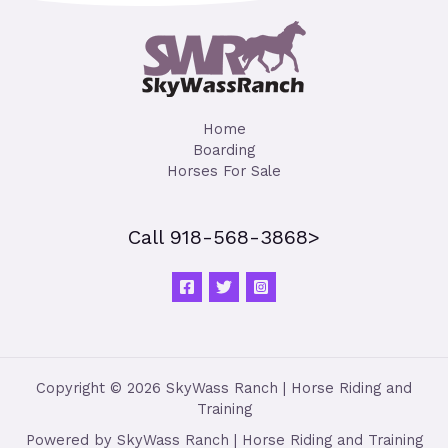
Home
Boarding
Horses For Sale
Call 918-568-3868>
Copyright © 2026 SkyWass Ranch | Horse Riding and
Training
Powered by SkyWass Ranch | Horse Riding and Training