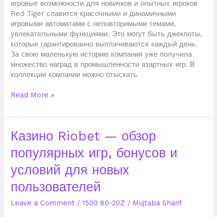
игровые возможности для новичков и опытных игроков
для
Red Tiger славится красочными и динамичными
новичков
игровыми автоматами с неповторимыми темами,
и
увлекательными функциями. Это могут быть джекпоты,
опытных
которые гарантированно выплачиваются каждый день.
игроков
За свою маленькую историю компания уже получила
множество наград в промышленности азартных игр. В
коллекции компании можно отыскать
Read More »
Казино
Казино Riobet — обзор
Riobet
популярных игр, бонусов и
—
обзор
условий для новых
популярных
игр,
пользователей
бонусов
Leave a Comment
/
1500 80-20Z
/
Mujtaba Sharif
и
условий