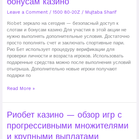
бонусам казино
—
безопасный
Leave a Comment
/
1500 80-20Z
/
Mujtaba Sharif
доступ
к
Riobet зеркало на сегодня — безопасный доступ к
слотам
слотам и бонусам казино Для участия в этой акции не
и
нужно выполнять дополнительные условия. Достаточно
бонусам
просто пополнять счет и заключать спортивные пари.
казино
Рио Бет использует процедуру верификации для
проверки личности и возраста игроков. Использовать
подаренные средства можно после выполнения условий
отыгрыша. Дополнительно новые игроки получают
подарки по
Read More »
Риобет
Риобет казино — обзор игр с
казино
прогрессивными множителями
—
обзор
и крупными выплатами
игр